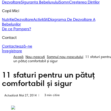
Dezvoltare
Siguranța Bebelușului
Somn
Creșterea Dinților
Copii Mici
Nutriție
Dezvoltare
Activități
Diagrama De Dezvoltare A
Bebelușilor
De ce Pampers?
Contact
Contactează-ne
Înregistrare
Acasă
Nou-nascuti
Somnul nou-nascutului
11 sfaturi pentr
un pătuţ comfortabil şi sigur
11 sfaturi pentru un pătuţ
comfortabil şi sigur
3 min citire
Actualizat Mai 27, 2014
|