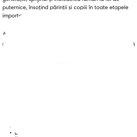
puternice, însoțind părinții și copiii în toate etapele 
importante ale vieții.
Alătură-te clubului
Scutece cu benzi
Înregistrează-te la
Pampers
Scutece-chiloțel
Contactează-ne
Șervețele
Siguranță și angajament
Profil
Termeni și Condiții
Declarație de accesibilitate
Confidențialitate
Datele Mele