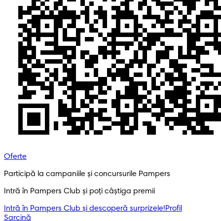
Oferte
Participă la campaniile și concursurile Pampers
Intră în Pampers Club și poți câștiga premii
Intră în Pampers Club și descoperă surprizele!​
Profil
Sarcină