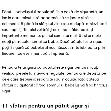
Pătuţul bebeluşului trebuie să fie o oază de siguranţă, un 
loc în care micuţul să adoarmă, să se joace şi să se 
odihnească până la sfârşitul zilei (sau al după-amiezii, serii 
sau nopţii!). Tot aici vei trăi şi cele mai călduroase şi 
importante momente: primul somn, primul râs şi primele 
nopţi petrecute numai cu bebe. Dacă pătuţul este sigur, 
poţi fi sigură că bebeluşul nou născut simte iubirea ta prin 
fiecare nou eveniment trăit împreună.
Pentru a te asigura că pătuţul este sigur pentru micuţ, 
verifică piesele la intervale regulate, pentru a le depista pe 
cele care trebuiesc reparate sau înlocuite. Iată câteva 
sfaturi cu ajutorul cărora somnul lui bebeluș va fi odihnitor, şi 
sigur:
11 sfaturi pentru un pătuţ sigur şi