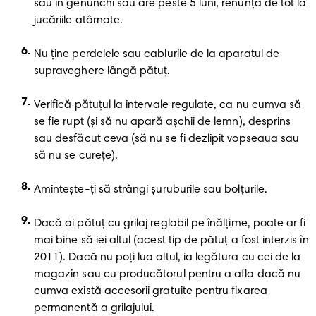
sau în genunchi sau are peste 5 luni, renunţă de tot la 
jucăriile atârnate.
Nu ţine perdelele sau cablurile de la aparatul de 
supraveghere lângă pătuţ.
Verifică pătuţul la intervale regulate, ca nu cumva să 
se fie rupt (şi să nu apară aşchii de lemn), desprins 
sau desfăcut ceva (să nu se fi dezlipit vopseaua sau 
să nu se cureţe).
Aminteşte-ţi să strângi şuruburile sau bolţurile.
Dacă ai pătuţ cu grilaj reglabil pe înălţime, poate ar fi 
mai bine să iei altul (acest tip de pătuţ a fost interzis în 
2011). Dacă nu poţi lua altul, ia legătura cu cei de la 
magazin sau cu producătorul pentru a afla dacă nu 
cumva există accesorii gratuite pentru fixarea 
permanentă a grilajului.