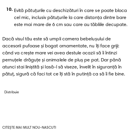
Evită pătuţurile cu deschizături în care se poate bloca 
cel mic, inclusiv pătuţurile la care distanţa dintre bare 
este mai mare de 6 cm sau care au tăbliile decupate.
Dacă visul tău este să umpli camera bebeluşului de 
accesorii pufoase şi bogat ornamentate, nu îţi face griji: 
când va creşte mare vei avea destule ocazii să îi întinzi 
pernuţele drăguţe şi animalele de pluş pe pat. Dar până 
atunci stai liniştită şi lasă-l să viseze, învelit în siguranţă în 
pătuţ, sigură că faci tot ce îţi stă în putinţă ca să îi fie bine.
Distribuie
CITEȘTE MAI MULT NOU-NASCUTI