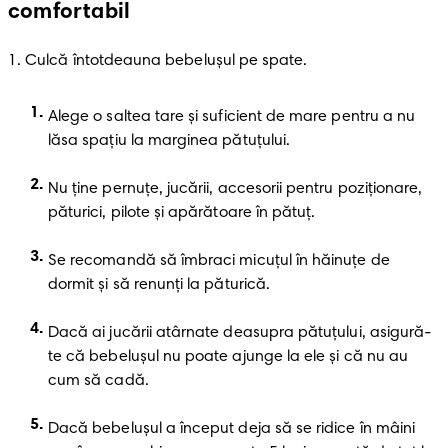
comfortabil
1
.
 Culcă întotdeauna bebeluşul pe spate.
Alege o saltea tare şi suficient de mare pentru a nu 
lăsa spaţiu la marginea pătuţului.
Nu ţine pernuţe, jucării, accesorii pentru poziţionare, 
păturici, pilote şi apărătoare în pătuţ.
Se recomandă să îmbraci micuţul în hăinuţe de 
dormit şi să renunţi la păturică.
Dacă ai jucării atârnate deasupra pătuţului, asigură-
te că bebeluşul nu poate ajunge la ele şi că nu au 
cum să cadă.
Dacă bebeluşul a început deja să se ridice în mâini 