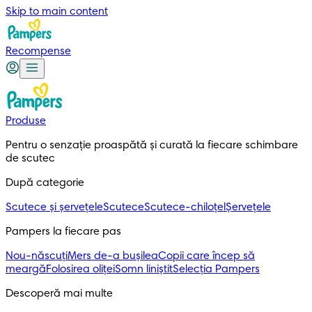
Skip to main content
Recompense
Produse
Pentru o senzație proaspătă și curată la fiecare schimbare 
de scutec
După categorie
Scutece și șervețele
Scutece
Scutece-chiloțel
Șervețele
Pampers la fiecare pas
Nou-născuți
Mers de-a bușilea
Copii care încep să
meargă
Folosirea oliței
Somn liniștit
Selecția Pampers
Descoperă mai multe