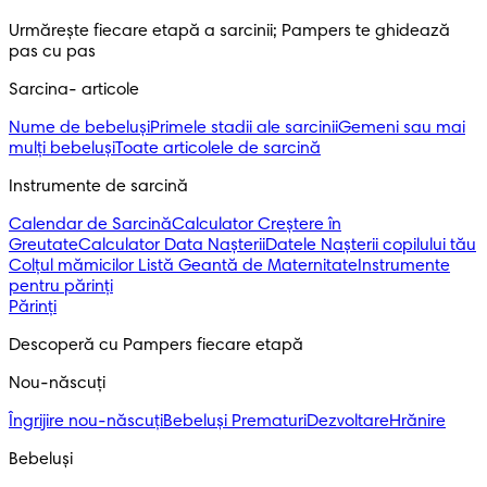
Urmărește fiecare etapă a sarcinii; Pampers te ghidează 
pas cu pas
Sarcina- articole
Nume de bebeluși
Primele stadii ale sarcinii
Gemeni sau mai
mulți bebeluși
Toate articolele de sarcină
Instrumente de sarcină
Calendar de Sarcină
Calculator Creștere în
Greutate
Calculator Data Nașterii
Datele Nașterii copilului tău
Colțul mămicilor
Listă Geantă de Maternitate
Instrumente
pentru părinți
Părinți
Descoperă cu Pampers fiecare etapă
Nou-născuți 
Îngrijire nou-născuți
Bebeluși Prematuri
Dezvoltare
Hrănire
Bebeluși 