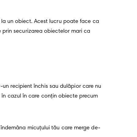
 la un obiect. Acest lucru poate face ca 
e prin securizarea obiectelor mari ca 
un recipient închis sau dulăpior care nu 
în cazul în care conțin obiecte precum 
 la îndemâna micuțului tău care merge de-