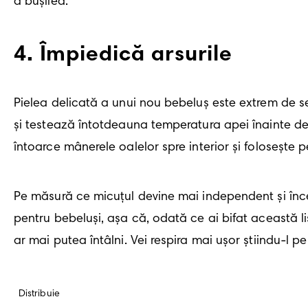
a bușilea.
4
.
Împiedică arsurile
Pielea delicată a unui nou bebeluş este extrem de s
și testează întotdeauna temperatura apei înainte de 
întoarce mânerele oalelor spre interior și folosește p
Pe măsură ce micuțul devine mai independent și înce
pentru bebeluși, așa că, odată ce ai bifat această lis
ar mai putea întâlni. Vei respira mai ușor știindu-l pe
Distribuie