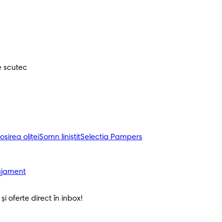
e scutec
osirea oliței
Somn liniștit
Selecția Pampers
ajament
i oferte direct în inbox! 