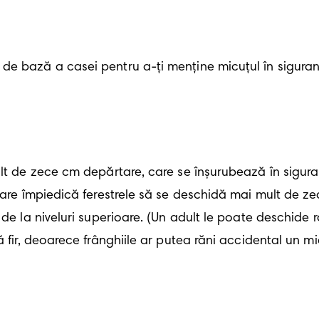
de bază a casei pentru a-ți menține micuțul în siguran
lt de zece cm depărtare, care se înșurubează în siguran
 care împiedică ferestrele să se deschidă mai mult de z
 de la niveluri superioare. (Un adult le poate deschide
ă fir, deoarece frânghiile ar putea răni accidental un 