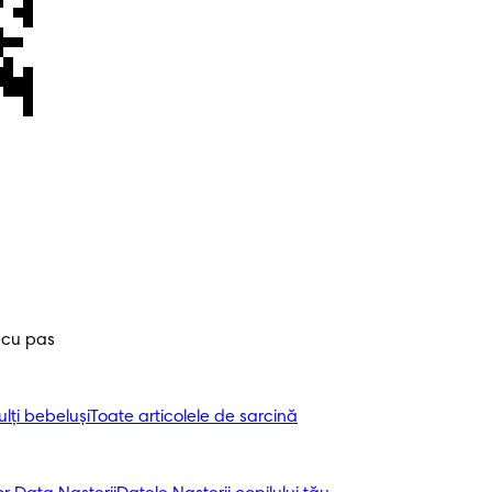
 cu pas
ți bebeluși
Toate articolele de sarcină