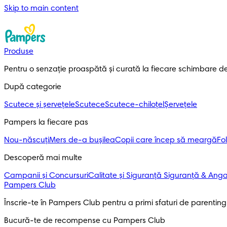
Skip to main content
Produse
Pentru o senzație proaspătă și curată la fiecare schimbare d
După categorie
Scutece și șervețele
Scutece
Scutece-chiloțel
Șervețele
Pampers la fiecare pas
Nou-născuți
Mers de-a bușilea
Copii care încep să meargă
Fol
Descoperă mai multe
Campanii și Concursuri
Calitate și Siguranță
Siguranță & Ang
Pampers Club
Înscrie-te în Pampers Club pentru a primi sfaturi de parenting ș
Bucură-te de recompense cu Pampers Club