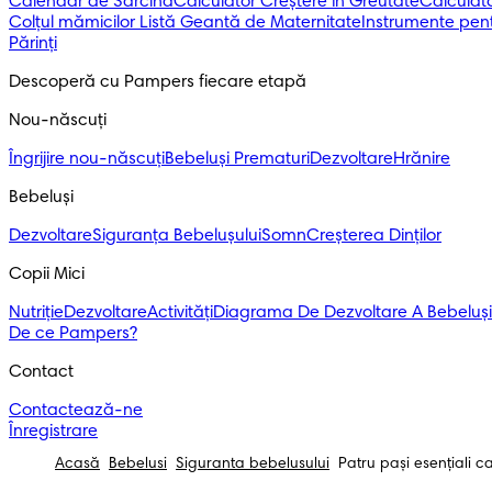
Calendar de Sarcină
Calculator Creștere în Greutate
Calculato
Colțul mămicilor
Listă Geantă de Maternitate
Instrumente pent
Părinți
Descoperă cu Pampers fiecare etapă
Nou-născuți 
Îngrijire nou-născuți
Bebeluși Prematuri
Dezvoltare
Hrănire
Bebeluși 
Dezvoltare
Siguranța Bebelușului
Somn
Creșterea Dinților
Copii Mici
Nutriție
Dezvoltare
Activități
Diagrama De Dezvoltare A Bebeluși
De ce Pampers?
Contact
Contactează-ne
Înregistrare
Acasă
Bebelusi
Siguranta bebelusului
Patru pași esențiali 