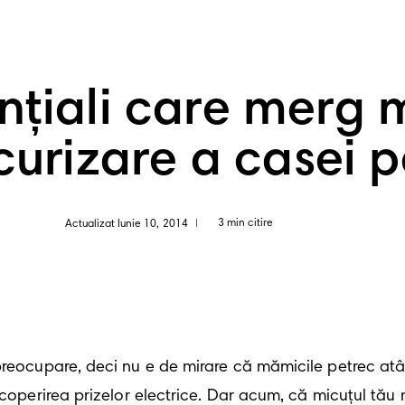
ențiali care merg
curizare a casei 
3 min citire
Actualizat Iunie 10, 2014
|
preocupare, deci nu e de mirare că mămicile petrec atât
acoperirea prizelor electrice. Dar acum, că micuțul tău