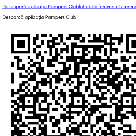
Descoperă aplicația Pampers Club
Întrebări frecvente
Termeni 
Descarcă aplicația Pampers Club