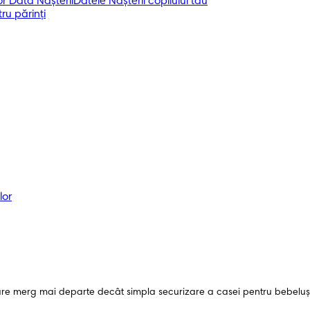
r Data Nașterii
Datele Nașterii copilului tău
ru părinți
lor
care merg mai departe decât simpla securizare a casei pentru bebeluș