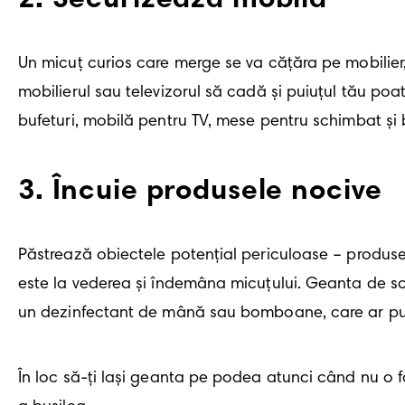
2
.
Securizează mobila
Un micuț curios care merge se va cățăra pe mobilier, 
mobilierul sau televizorul să cadă și puiuțul tău poat
bufeturi, mobilă pentru TV, mese pentru schimbat și 
3
.
Încuie produsele nocive
Păstrează obiectele potențial periculoase – produse
este la vederea și îndemâna micuțului. Geanta de sc
un dezinfectant de mână sau bomboane, care ar put
În loc să-ți lași geanta pe podea atunci când nu o fo