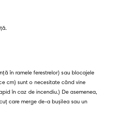
ță.
ță în ramele ferestrelor) sau blocajele 
ece cm) sunt o necesitate când vine 
 rapid în caz de incendiu.) De asemenea, 
micuț care merge de-a bușilea sau un 