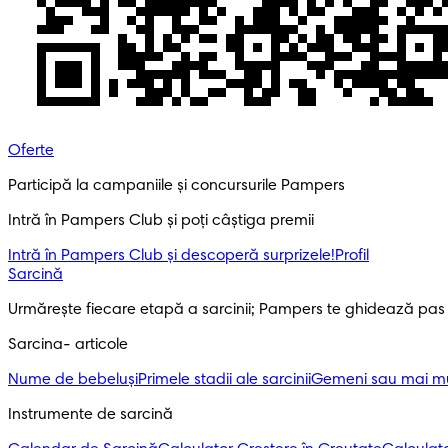
Oferte
Participă la campaniile și concursurile Pampers
Intră în Pampers Club și poți câștiga premii
Intră în Pampers Club și descoperă surprizele!​
Profil
Sarcină
Urmărește fiecare etapă a sarcinii; Pampers te ghidează pas
Sarcina- articole
Nume de bebeluși
Primele stadii ale sarcinii
Gemeni sau mai mul
Instrumente de sarcină