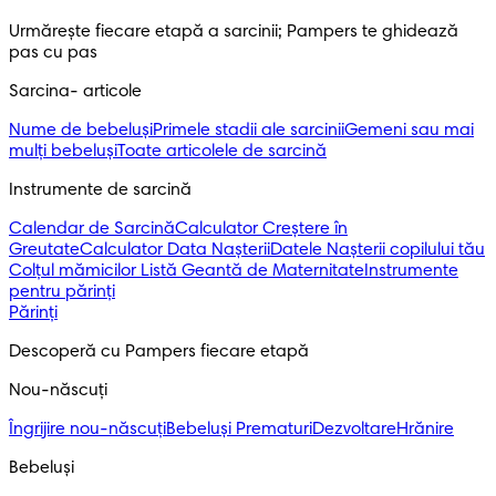
Urmărește fiecare etapă a sarcinii; Pampers te ghidează 
pas cu pas
Sarcina- articole
Nume de bebeluși
Primele stadii ale sarcinii
Gemeni sau mai
mulți bebeluși
Toate articolele de sarcină
Instrumente de sarcină
Calendar de Sarcină
Calculator Creștere în
Greutate
Calculator Data Nașterii
Datele Nașterii copilului tău
Colțul mămicilor
Listă Geantă de Maternitate
Instrumente
pentru părinți
Părinți
Descoperă cu Pampers fiecare etapă
Nou-născuți 
Îngrijire nou-născuți
Bebeluși Prematuri
Dezvoltare
Hrănire
Bebeluși 