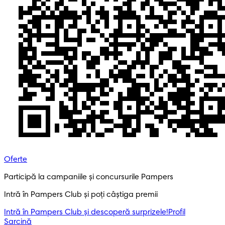
Oferte
Participă la campaniile și concursurile Pampers
Intră în Pampers Club și poți câștiga premii
Intră în Pampers Club și descoperă surprizele!​
Profil
Sarcină