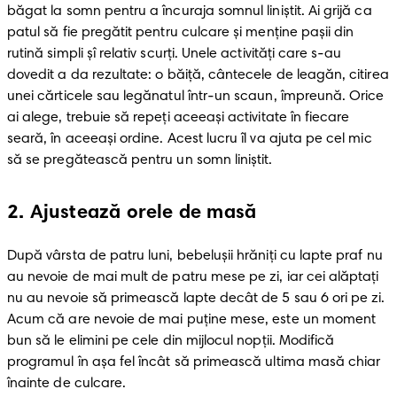
băgat la somn pentru a încuraja somnul liniştit. Ai grijă ca 
patul să fie pregătit pentru culcare şi menţine paşii din 
rutină simpli şî relativ scurţi. Unele activităţi care s-au 
dovedit a da rezultate: o băiţă, cântecele de leagăn, citirea 
unei cărticele sau legănatul într-un scaun, împreună. Orice 
ai alege, trebuie să repeţi aceeaşi activitate în fiecare 
seară, în aceeaşi ordine. Acest lucru îl va ajuta pe cel mic 
să se pregătească pentru un somn liniştit.
2
.
Ajustează orele de masă
După vârsta de patru luni, bebeluşii hrăniţi cu lapte praf nu 
au nevoie de mai mult de patru mese pe zi, iar cei alăptaţi 
nu au nevoie să primească lapte decât de 5 sau 6 ori pe zi. 
Acum că are nevoie de mai puţine mese, este un moment 
bun să le elimini pe cele din mijlocul nopţii. Modifică 
programul în aşa fel încât să primească ultima masă chiar 
înainte de culcare.