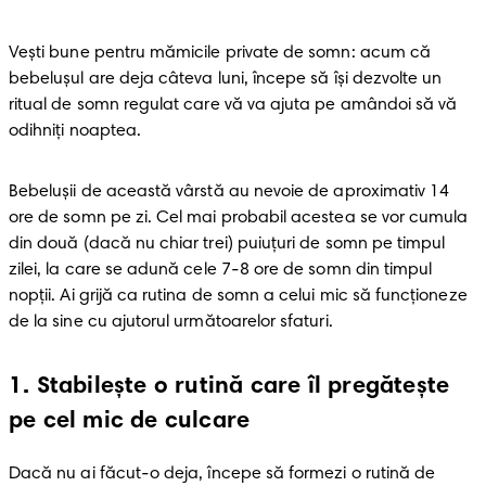
Veşti bune pentru mămicile private de somn: acum că 
bebeluşul are deja câteva luni, începe să îşi dezvolte un 
ritual de somn regulat care vă va ajuta pe amândoi să vă 
odihniţi noaptea.
Bebeluşii de această vârstă au nevoie de aproximativ 14 
ore de somn pe zi. Cel mai probabil acestea se vor cumula 
din două (dacă nu chiar trei) puiuţuri de somn pe timpul 
zilei, la care se adună cele 7-8 ore de somn din timpul 
nopţii. Ai grijă ca rutina de somn a celui mic să funcţioneze 
de la sine cu ajutorul următoarelor sfaturi.
1
.
Stabileşte o rutină care îl pregăteşte
pe cel mic de culcare
Dacă nu ai făcut-o deja, începe să formezi o rutină de 