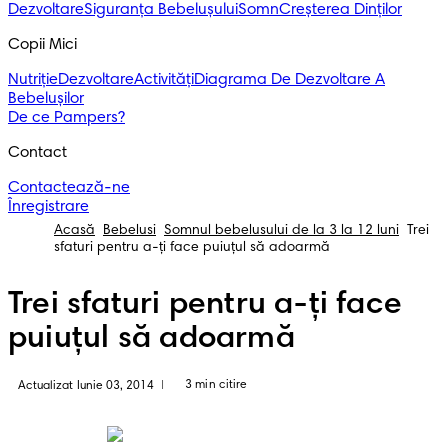
Dezvoltare
Siguranța Bebelușului
Somn
Creșterea Dinților
Copii Mici
Nutriție
Dezvoltare
Activități
Diagrama De Dezvoltare A
Bebelușilor
De ce Pampers?
Contact
Contactează-ne
Înregistrare
Acasă
Bebelusi
Somnul bebelusului de la 3 la 12 luni
Trei
sfaturi pentru a-ți face puiuțul să adoarmă
Trei sfaturi pentru a-ți face
puiuțul să adoarmă
3 min citire
Actualizat Iunie 03, 2014
|