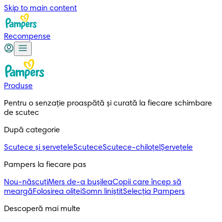
Skip to main content
Recompense
Produse
Pentru o senzație proaspătă și curată la fiecare schimbare 
de scutec
După categorie
Scutece și șervețele
Scutece
Scutece-chiloțel
Șervețele
Pampers la fiecare pas
Nou-născuți
Mers de-a bușilea
Copii care încep să
meargă
Folosirea oliței
Somn liniștit
Selecția Pampers
Descoperă mai multe