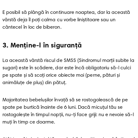
E posibil să plângă în continuare noaptea, dar la această 
vârstă deja îl poţi calma cu vorbe liniştitoare sau un 
cântecel în loc de biberon.
3
.
Menţine-l în siguranţă
La această vârstă riscul de SMSS (Sindromul morții subite la 
sugari) este în scădere, dar este încă obligatoriu să-l culci 
pe spate şi să scoţi orice obiecte moi (perne, pături şi 
animăluţe de pluş) din pătuţ.
Majoritatea bebeluşilor învaţă să se rostogolească de pe 
spate pe burtică înainte de 6 luni. Dacă micuţul tău se 
rostogoleşte în timpul nopţii, nu-ţi face griji: nu e nevoie să-l 
muţi în timp ce doarme.