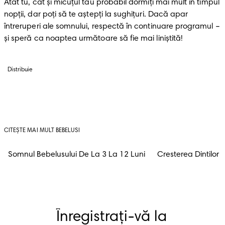
Atât tu, cât şi micuţul tău probabil dormiţi mai mult în timpul 
nopţii, dar poţi să te aştepţi la sughiţuri. Dacă apar 
întreruperi ale somnului, respectă în continuare programul – 
şi speră ca noaptea următoare să fie mai liniştită! 
Distribuie
CITEȘTE MAI MULT BEBELUSI
Somnul Bebelusului De La 3 La 12 Luni
Cresterea Dintilor
Înregistrați-vă la 