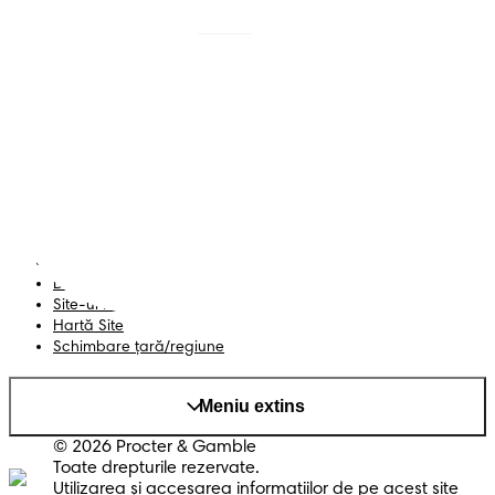
Scutece cu benzi
Înregistrează-te la
Pampers
Scutece-chiloțel
Contactează-ne
Șervețele
Siguranță și angajament
Profil
Termeni și Condiții
Declarație de accesibilitate
Confidențialitate
Datele Mele
Site-ul PG
Hartă Site
Schimbare ţară/regiune
Meniu extins
© 2026 Procter & Gamble
Toate drepturile rezervate.
Utilizarea şi accesarea informaţiilor de pe acest site