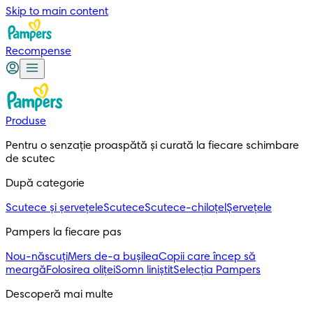
Skip to main content
Recompense
Produse
Pentru o senzație proaspătă și curată la fiecare schimbare 
de scutec
După categorie
Scutece și șervețele
Scutece
Scutece-chiloțel
Șervețele
Pampers la fiecare pas
Nou-născuți
Mers de-a bușilea
Copii care încep să
meargă
Folosirea oliței
Somn liniștit
Selecția Pampers
Descoperă mai multe