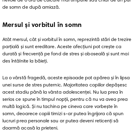
nevoie de o oră de culcare mai timpurie sau chiar de un pui 
de somn de după amiază. 
Mersul și vorbitul în somn
Atât mersul, cât și vorbitul în somn, reprezintă stări de trezire 
parțială și sunt ereditare. Aceste afecțiuni pot crește ca 
durată și frecvență pe fond de stres și oboseală și sunt mai 
des întâlnite la băieți. 
La o vârstă fragedă, aceste episoade pot apărea și în lipsa 
unei surse de stres puternic. Majoritatea copiilor depășesc 
acest stadiu până la vârsta adolescenței. Nu lua prea în 
serios ce spune în timpul nopții, pentru că nu va avea prea 
multă logică. Și nu tachina pe cineva care vorbește în 
somn, deoarece copiii timizi s-ar putea îngrijora că spun 
lucruri prea personale sau ar putea deveni reticenți să 
doarmă acasă la prieteni.