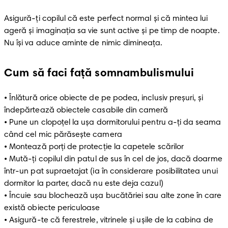
Asigură-ți copilul că este perfect normal și că mintea lui 
ageră și imaginația sa vie sunt active şi pe timp de noapte. 
Nu își va aduce aminte de nimic dimineața.
Cum să faci față somnambulismului
• Înlătură orice obiecte de pe podea, inclusiv preșuri, și 
îndepărtează obiectele casabile din cameră

• Pune un clopoțel la ușa dormitorului pentru a-ți da seama 
când cel mic părăsește camera

• Montează porți de protecţie la capetele scărilor

• Mută-ți copilul din patul de sus în cel de jos, dacă doarme 
într-un pat supraetajat (ia în considerare posibilitatea unui 
dormitor la parter, dacă nu este deja cazul)

• Încuie sau blochează ușa bucătăriei sau alte zone în care 
există obiecte periculoase

• Asigură-te că ferestrele, vitrinele și ușile de la cabina de 