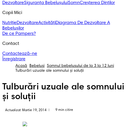
Dezvoltare
Siguranța Bebelușului
Somn
Creșterea Dinților
Copii Mici
Nutriție
Dezvoltare
Activități
Diagrama De Dezvoltare A
Bebelușilor
De ce Pampers?
Contact
Contactează-ne
Înregistrare
Acasă
Bebelusi
Somnul bebelusului de la 3 la 12 luni
Tulburări uzuale ale somnului și soluții
Tulburări uzuale ale somnului
și soluții
9 min citire
Actualizat Martie 19, 2014
|