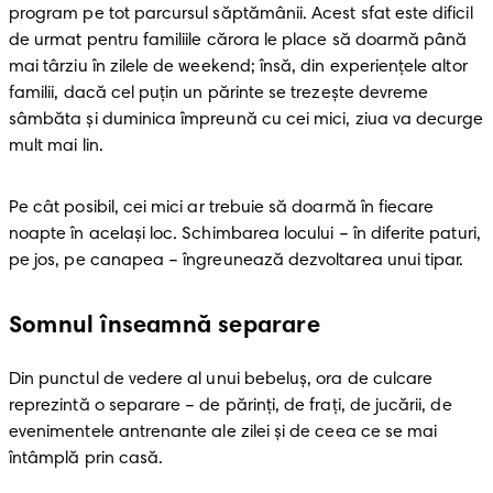
program pe tot parcursul săptămânii. Acest sfat este dificil 
de urmat pentru familiile cărora le place să doarmă până 
mai târziu în zilele de weekend; însă, din experienţele altor 
familii, dacă cel puțin un părinte se trezește devreme 
sâmbăta și duminica împreună cu cei mici, ziua va decurge 
mult mai lin.
Pe cât posibil, cei mici ar trebuie să doarmă în fiecare 
noapte în același loc. Schimbarea locului – în diferite paturi, 
pe jos, pe canapea – îngreunează dezvoltarea unui tipar.
Somnul înseamnă separare
Din punctul de vedere al unui bebeluș, ora de culcare 
reprezintă o separare – de părinți, de frați, de jucării, de 
evenimentele antrenante ale zilei și de ceea ce se mai 
întâmplă prin casă.