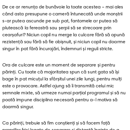
De ce ar renunța de bunăvoie la toate acestea – mai ales 
când asta presupune o cameră întunecată unde monștrii 
s-ar putea ascunde pe sub pat, fantomele ar putea să 
plutească la fereastră sau șerpii să se strecoare prin 
cearşafuri? Niciun copil nu merge la culcare fără să opună 
rezistență sau fără să fie obișnuit, și niciun copil nu doarme 
singur în pat fără încurajări, îndemnuri și reguli stricte.
Ora de culcare este un moment de separare și pentru 
părinți. Cu toate că majoritatea spun că sunt gata să își 
bage în pat micuțul la sfârșitul unei zile lungi, pentru mulți 
este o provocare. Astfel ajung să îi transmită celui mic 
semnale mixte, să urmeze numai parțial programul și să nu 
poată impune disciplina necesară pentru a-l motiva să 
doarmă singur. 
Ca părinți, trebuie să fim conștienți și să facem față 