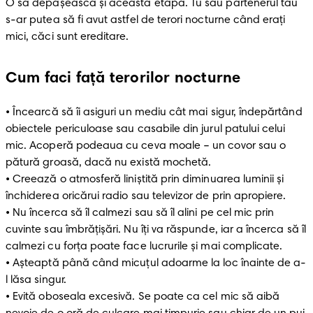
O să depășească și această etapă. Tu sau partenerul tău 
s-ar putea să fi avut astfel de terori nocturne când erați 
mici, căci sunt ereditare.
Cum faci față terorilor nocturne
• Încearcă să îi asiguri un mediu cât mai sigur, îndepărtând 
obiectele periculoase sau casabile din jurul patului celui 
mic. Acoperă podeaua cu ceva moale – un covor sau o 
pătură groasă, dacă nu există mochetă.

• Creează o atmosferă liniștită prin diminuarea luminii și 
închiderea oricărui radio sau televizor de prin apropiere. 

• Nu încerca să îl calmezi sau să îl alini pe cel mic prin 
cuvinte sau îmbrățișări. Nu îți va răspunde, iar a încerca să îl 
calmezi cu forța poate face lucrurile și mai complicate. 

• Așteaptă până când micuțul adoarme la loc înainte de a-
l lăsa singur.

• Evită oboseala excesivă. Se poate ca cel mic să aibă 