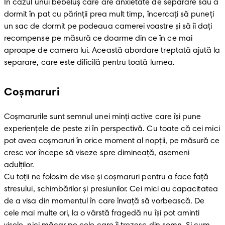
În cazul unui bebeluș care are anxietate de separare sau a 
dormit în pat cu părinții prea mult timp, încercați să puneți 
un sac de dormit pe podeaua camerei voastre și să îi dați 
recompense pe măsură ce doarme din ce în ce mai 
aproape de camera lui. Această abordare treptată ajută la 
separare, care este dificilă pentru toată lumea. 
Coșmaruri
Coșmarurile sunt semnul unei minți active care își pune 
experiențele de peste zi în perspectivă. Cu toate că cei mici 
pot avea coșmaruri în orice moment al nopții, pe măsură ce 
cresc vor începe să viseze spre dimineață, asemeni 
adulților.

Cu toții ne folosim de vise și coșmaruri pentru a face față 
stresului, schimbărilor și presiunilor. Cei mici au capacitatea 
de a visa din momentul în care învață să vorbească. De 
cele mai multe ori, la o vârstă fragedă nu își pot aminti 