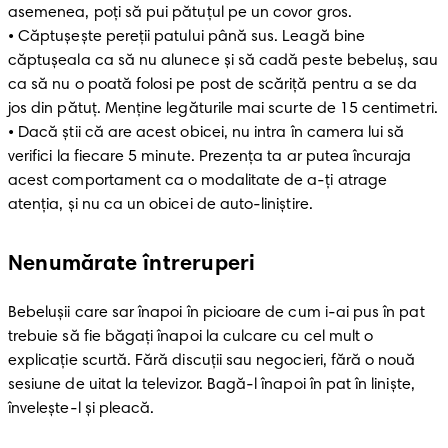
asemenea, poți să pui pătuțul pe un covor gros.

• Căptușește pereții patului până sus. Leagă bine 
căptușeala ca să nu alunece și să cadă peste bebeluș, sau 
ca să nu o poată folosi pe post de scăriță pentru a se da 
jos din pătuț. Menține legăturile mai scurte de 15 centimetri.

• Dacă știi că are acest obicei, nu intra în camera lui să 
verifici la fiecare 5 minute. Prezența ta ar putea încuraja 
acest comportament ca o modalitate de a-ți atrage 
atenția, și nu ca un obicei de auto-liniștire.
Nenumărate întreruperi
Bebelușii care sar înapoi în picioare de cum i-ai pus în pat 
trebuie să fie băgați înapoi la culcare cu cel mult o 
explicaţie scurtă. Fără discuții sau negocieri, fără o nouă 
sesiune de uitat la televizor. Bagă-l înapoi în pat în liniște, 
învelește-l și pleacă.