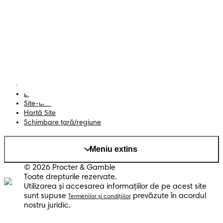
Scutece cu benzi
Înregistrează-te la
Pampers
Scutece-chiloțel
Contactează-ne
Șervețele
Siguranță și angajament
Profil
Termeni și Condiții
Declarație de accesibilitate
Confidențialitate
Datele Mele
Site-ul PG
Hartă Site
Schimbare ţară/regiune
Meniu extins
© 2026 Procter & Gamble
Toate drepturile rezervate.
Utilizarea şi accesarea informaţiilor de pe acest site
sunt supuse
prevăzute în acordul
Termenilor şi condiţiilor
nostru juridic.