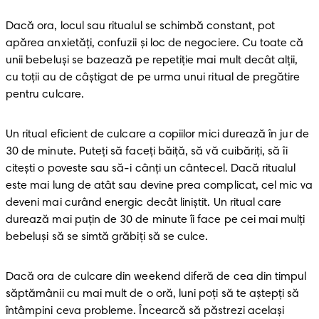
Dacă ora, locul sau ritualul se schimbă constant, pot 
apărea anxietăți, confuzii și loc de negociere. Cu toate că 
unii bebeluși se bazează pe repetiție mai mult decât alții, 
cu toții au de câștigat de pe urma unui ritual de pregătire 
pentru culcare.
Un ritual eficient de culcare a copiilor mici durează în jur de 
30 de minute. Puteți să faceți băiță, să vă cuibăriți, să îi 
citești o poveste sau să-i cânți un cântecel. Dacă ritualul 
este mai lung de atât sau devine prea complicat, cel mic va 
deveni mai curând energic decât liniștit. Un ritual care 
durează mai puţin de 30 de minute îi face pe cei mai mulți 
bebeluși să se simtă grăbiți să se culce. 
Dacă ora de culcare din weekend diferă de cea din timpul 
săptămânii cu mai mult de o oră, luni poți să te aștepți să 
întâmpini ceva probleme. Încearcă să păstrezi acelaşi 