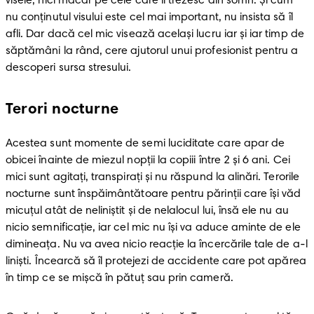
visele, nici măcar pe cele care îi trezesc din somn. Și cum 
nu conținutul visului este cel mai important, nu insista să îl 
afli. Dar dacă cel mic visează același lucru iar și iar timp de 
săptămâni la rând, cere ajutorul unui profesionist pentru a 
descoperi sursa stresului.
Terori nocturne
Acestea sunt momente de semi luciditate care apar de 
obicei înainte de miezul nopții la copiii între 2 și 6 ani. Cei 
mici sunt agitați, transpirați și nu răspund la alinări. Terorile 
nocturne sunt înspăimântătoare pentru părinții care își văd 
micuțul atât de neliniștit și de nelalocul lui, însă ele nu au 
nicio semnificație, iar cel mic nu își va aduce aminte de ele 
dimineața. Nu va avea nicio reacție la încercările tale de a-l 
liniști. Încearcă să îl protejezi de accidente care pot apărea 
în timp ce se mișcă în pătuț sau prin cameră.