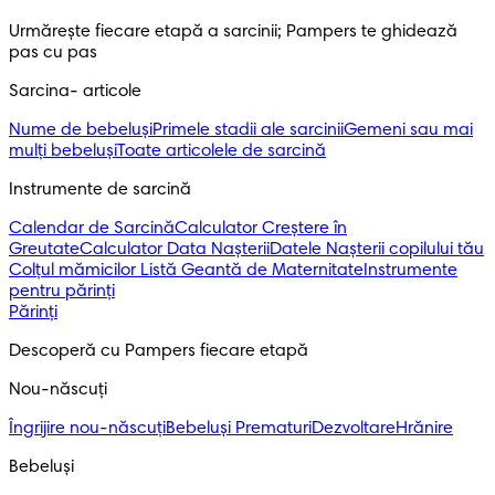
Urmărește fiecare etapă a sarcinii; Pampers te ghidează 
pas cu pas
Sarcina- articole
Nume de bebeluși
Primele stadii ale sarcinii
Gemeni sau mai
mulți bebeluși
Toate articolele de sarcină
Instrumente de sarcină
Calendar de Sarcină
Calculator Creștere în
Greutate
Calculator Data Nașterii
Datele Nașterii copilului tău
Colțul mămicilor
Listă Geantă de Maternitate
Instrumente
pentru părinți
Părinți
Descoperă cu Pampers fiecare etapă
Nou-născuți 
Îngrijire nou-născuți
Bebeluși Prematuri
Dezvoltare
Hrănire
Bebeluși 