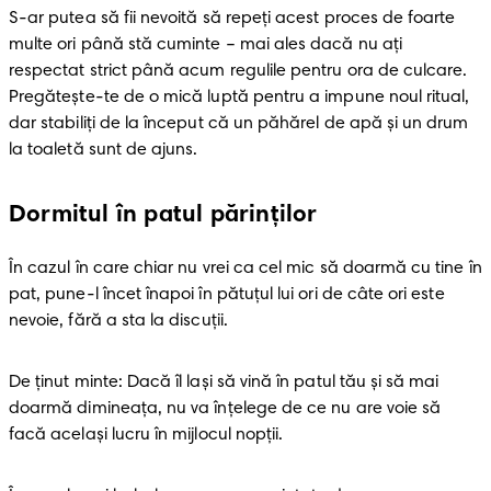
S-ar putea să fii nevoită să repeți acest proces de foarte 
multe ori până stă cuminte – mai ales dacă nu aţi 
respectat strict până acum regulile pentru ora de culcare. 
Pregătește-te de o mică luptă pentru a impune noul ritual, 
dar stabiliți de la început că un păhărel de apă și un drum 
la toaletă sunt de ajuns. 
Dormitul în patul părinților
În cazul în care chiar nu vrei ca cel mic să doarmă cu tine în 
pat, pune-l încet înapoi în pătuțul lui ori de câte ori este 
nevoie, fără a sta la discuții.
De ținut minte: Dacă îl lași să vină în patul tău și să mai 
doarmă dimineața, nu va înțelege de ce nu are voie să 
facă același lucru în mijlocul nopții.