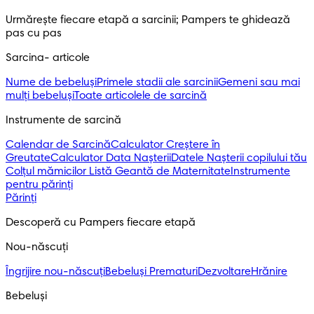
Urmărește fiecare etapă a sarcinii; Pampers te ghidează 
pas cu pas
Sarcina- articole
Nume de bebeluși
Primele stadii ale sarcinii
Gemeni sau mai
mulți bebeluși
Toate articolele de sarcină
Instrumente de sarcină
Calendar de Sarcină
Calculator Creștere în
Greutate
Calculator Data Nașterii
Datele Nașterii copilului tău
Colțul mămicilor
Listă Geantă de Maternitate
Instrumente
pentru părinți
Părinți
Descoperă cu Pampers fiecare etapă
Nou-născuți 
Îngrijire nou-născuți
Bebeluși Prematuri
Dezvoltare
Hrănire
Bebeluși 