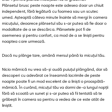
Plânsetul brusc peste noapte este adesea doar un chiuit 
independent, fără legătură cu foamea sau un scutec 
umed. Așteaptă câteva minute înainte să mergi în camera 
micuțului, deoarece plânsetul său s-ar putea să fie doar o 
modalitate de a se descărca. Plânsetele pot fi de 
asemenea și pentru confort, ca mod de a se liniști pentru 
noaptea care urmează.
Dacă nu plânge tare, amână mersul până la micuțul tău.
Nicio mămică nu vrea să-și audă puiuțul plângând, dar să 
descoperi cu adevărat ce înseamnă lacrimile de peste 
noapte poate fi un mod excelent de a liniști o proaspătă-
mămică. În curând, micuțul tău va dormi de-a lungul nopții 
fără să scoată un sunet și s-ar putea să fii tentată să te 
grăbești în camera sa pentru a vedea de ce este atât de 
liniștit.