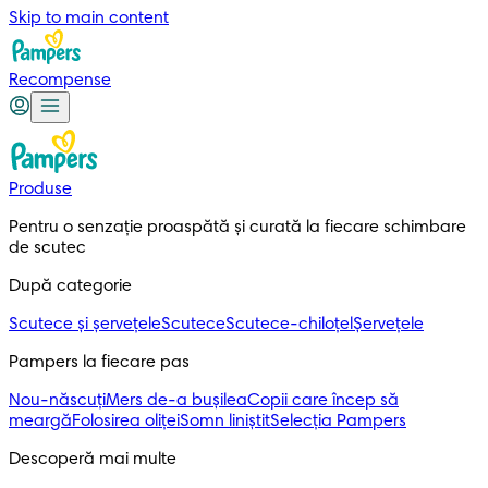
Skip to main content
Recompense
Produse
Pentru o senzație proaspătă și curată la fiecare schimbare 
de scutec
După categorie
Scutece și șervețele
Scutece
Scutece-chiloțel
Șervețele
Pampers la fiecare pas
Nou-născuți
Mers de-a bușilea
Copii care încep să
meargă
Folosirea oliței
Somn liniștit
Selecția Pampers
Descoperă mai multe