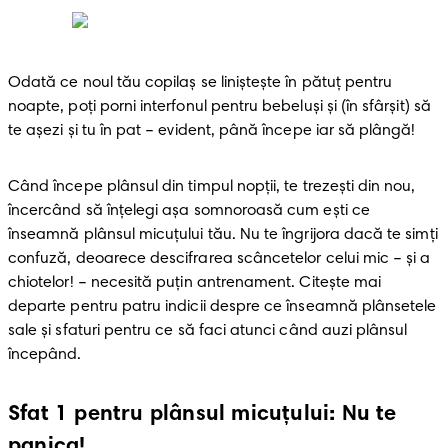
Odată ce noul tău copilaș se liniștește în pătuț pentru 
noapte, poți porni interfonul pentru bebeluși și (în sfârșit) să 
te aşezi și tu în pat – evident, până începe iar să plângă!
Când începe plânsul din timpul nopții, te trezești din nou, 
încercând să înțelegi așa somnoroasă cum ești ce 
înseamnă plânsul micuțului tău. Nu te îngrijora dacă te simți 
confuză, deoarece descifrarea scâncetelor celui mic – și a 
chiotelor! – necesită puțin antrenament. Citește mai 
departe pentru patru indicii despre ce înseamnă plânsetele 
sale și sfaturi pentru ce să faci atunci când auzi plânsul 
începând.
Sfat 1 pentru plânsul micuțului: Nu te
panica!