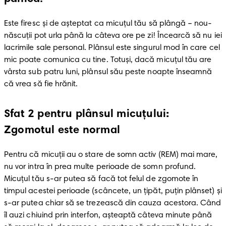
Este firesc și de așteptat ca micuțul tău să plângă – nou-
născuții pot urla până la câteva ore pe zi! Încearcă să nu iei 
lacrimile sale personal. Plânsul este singurul mod în care cel 
mic poate comunica cu tine. Totuși, dacă micuțul tău are 
vârsta sub patru luni, plânsul său peste noapte înseamnă 
că vrea să fie hrănit.
Sfat 2 pentru plânsul micuțului:
Zgomotul este normal
Pentru că micuții au o stare de somn activ (REM) mai mare, 
nu vor intra în prea multe perioade de somn profund. 
Micuțul tău s-ar putea să facă tot felul de zgomote în 
timpul acestei perioade (scâncete, un țipăt, puțin plânset) și 
s-ar putea chiar să se trezească din cauza acestora. Când 
îl auzi chiuind prin interfon, așteaptă câteva minute până 