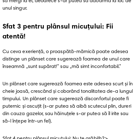
să mergi la el, deoarece s-ar putea să adoarmă la loc de 
unul singur.
Sfat 3 pentru plânsul micuțului: Fii
atentă!
Cu ceva exeriență, o proaspătă-mămică poate adesea 
distinge un plânset care sugerează foamea de unul care 
înseamnă „sunt supărat!” sau „mă simt inconfortabil.”
Un plânset care sugerează foamea este adesea scurt și în 
cheie joasă, crescând și coborând tonalitatea de-a lungul 
timpului. Un plânset care sugerează disconfortul poate fi 
puternic și ascuțit (s-ar putea să aibă scutecul plin, dureri 
din cauza gazelor, sau hăinuțele s-ar putea să îl irite sau 
să-l înţepe într-un fel).
Sfat 4 pentru plânsul micuțului: Nu te grăbi!h2>
