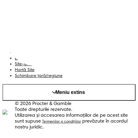
Scutece cu benzi
Înregistrează-te la
Pampers
Scutece-chiloțel
Contactează-ne
Șervețele
Siguranță și angajament
Profil
Termeni și Condiții
Declarație de accesibilitate
Confidențialitate
Datele Mele
Site-ul PG
Hartă Site
Schimbare ţară/regiune
Meniu extins
© 2026 Procter & Gamble
Toate drepturile rezervate.
Utilizarea şi accesarea informaţiilor de pe acest site
sunt supuse
prevăzute în acordul
Termenilor şi condiţiilor
nostru juridic.