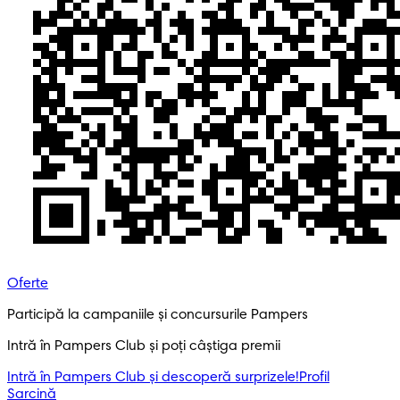
Oferte
Participă la campaniile și concursurile Pampers
Intră în Pampers Club și poți câștiga premii
Intră în Pampers Club și descoperă surprizele!​
Profil
Sarcină