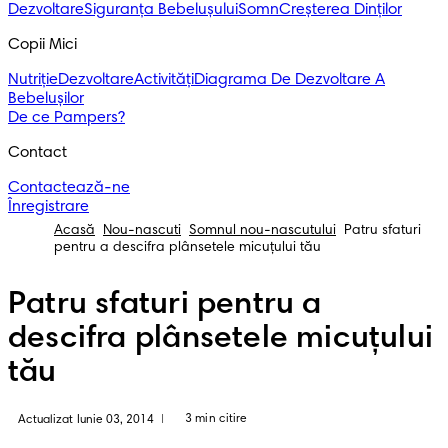
Dezvoltare
Siguranța Bebelușului
Somn
Creșterea Dinților
Copii Mici
Nutriție
Dezvoltare
Activități
Diagrama De Dezvoltare A
Bebelușilor
De ce Pampers?
Contact
Contactează-ne
Înregistrare
Acasă
Nou-nascuti
Somnul nou-nascutului
Patru sfaturi
pentru a descifra plânsetele micuțului tău
Patru sfaturi pentru a
descifra plânsetele micuțului
tău
3 min citire
Actualizat Iunie 03, 2014
|