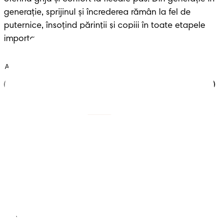
generație, sprijinul și încrederea rămân la fel de 
puternice, însoțind părinții și copiii în toate etapele 
importante ale vieții.
Alătură-te clubului
Scutece cu benzi
Înregistrează-te la
Pampers
Scutece-chiloțel
Contactează-ne
Șervețele
Siguranță și angajament
Profil
Termeni și Condiții
Declarație de accesibilitate
Confidențialitate