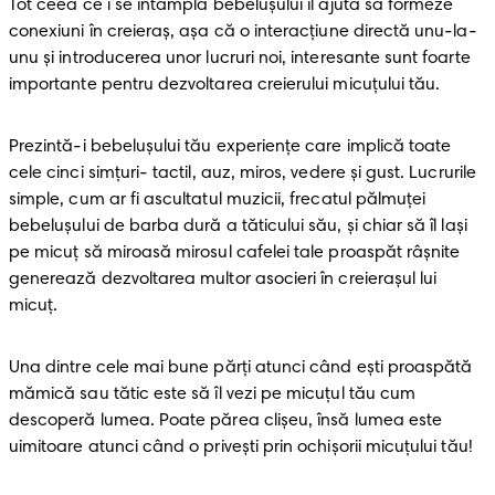
Tot ceea ce i se întâmplă bebeluşului îl ajută să formeze 
conexiuni în creieraş, aşa că o interacţiune directă unu-la-
unu şi introducerea unor lucruri noi, interesante sunt foarte 
importante pentru dezvoltarea creierului micuţului tău.
Prezintă-i bebeluşului tău experienţe care implică toate 
cele cinci simţuri- tactil, auz, miros, vedere şi gust. Lucrurile 
simple, cum ar fi ascultatul muzicii, frecatul pălmuţei 
bebeluşului de barba dură a tăticului său, şi chiar să îl laşi 
pe micuţ să miroasă mirosul cafelei tale proaspăt râşnite 
generează dezvoltarea multor asocieri în creieraşul lui 
micuţ. 
Una dintre cele mai bune părţi atunci când eşti proaspătă 
mămică sau tătic este să îl vezi pe micuţul tău cum 
descoperă lumea. Poate părea clişeu, însă lumea este 
uimitoare atunci când o priveşti prin ochişorii micuţului tău!