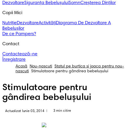
Dezvoltare
Siguranța Bebelușului
Somn
Creșterea Dinților
Copii Mici
Nutriție
Dezvoltare
Activități
Diagrama De Dezvoltare A
Bebelușilor
De ce Pampers?
Contact
Contactează-ne
Înregistrare
Acasă
Nou-nascuti
Statul pe burtica si joaca pentru nou-
nascuti
Stimulatoare pentru gândirea bebeluşului
Stimulatoare pentru
gândirea bebeluşului
3 min citire
Actualizat Iunie 03, 2014
|