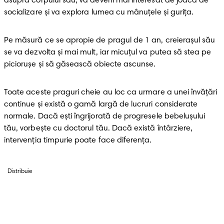
asupra corpului său, va deveni mai interesat de joaca de 
socializare şi va explora lumea cu mânuţele şi guriţa. 
Pe măsură ce se apropie de pragul de 1 an, creieraşul său 
se va dezvolta şi mai mult, iar micuţul va putea să stea pe 
picioruşe şi să găsească obiecte ascunse. 
Toate aceste praguri cheie au loc ca urmare a unei învăţări 
continue şi există o gamă largă de lucruri considerate 
normale. Dacă eşti îngrijorată de progresele bebeluşului 
tău, vorbeşte cu doctorul tău. Dacă există întârziere, 
intervenţia timpurie poate face diferenţa.
Distribuie