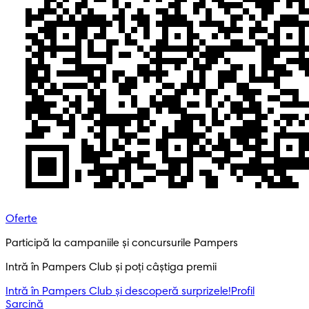
Oferte
Participă la campaniile și concursurile Pampers
Intră în Pampers Club și poți câștiga premii
Intră în Pampers Club și descoperă surprizele!​
Profil
Sarcină