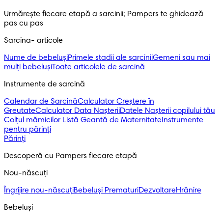
Urmărește fiecare etapă a sarcinii; Pampers te ghidează 
pas cu pas
Sarcina- articole
Nume de bebeluși
Primele stadii ale sarcinii
Gemeni sau mai
mulți bebeluși
Toate articolele de sarcină
Instrumente de sarcină
Calendar de Sarcină
Calculator Creștere în
Greutate
Calculator Data Nașterii
Datele Nașterii copilului tău
Colțul mămicilor
Listă Geantă de Maternitate
Instrumente
pentru părinți
Părinți
Descoperă cu Pampers fiecare etapă
Nou-născuți 
Îngrijire nou-născuți
Bebeluși Prematuri
Dezvoltare
Hrănire
Bebeluși 