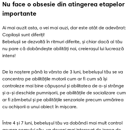
Nu face o obsesie din atingerea etapelor
importante
Ai mai auzit asta, o vei mai auzi, dar este atât de adevărat: 
Copilaşii sunt diferiţi! 

Bebeluşii se dezvoltă în ritmuri diferite, şi chiar dacă al tău 
nu pare că dobândeşte abilităţi noi, creieraşul lui lucrează 
intens! 
De la naştere până la vârsta de 3 luni, bebeluşul tău se va 
concentra pe abilităţile motorii cum ar fi cum să îşi 
controleze mai bine căpuşorul şi abilitatea de a-şi strânge 
şi a-şi deschide pumnişorii, pe abilităţile de socializare cum 
ar fi zâmbetul şi pe abilităţile senzoriale precum urmărirea 
cu ochişorii a unui obiect în mişcare. 
Între 4 şi 7 luni, bebeluşul tău va dobândi mai mult control 