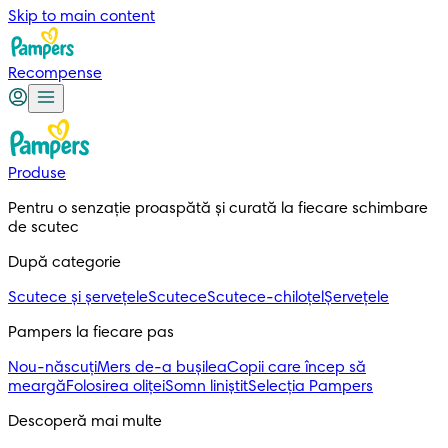
Skip to main content
Recompense
Produse
Pentru o senzație proaspătă și curată la fiecare schimbare 
de scutec
După categorie
Scutece și șervețele
Scutece
Scutece-chiloțel
Șervețele
Pampers la fiecare pas
Nou-născuți
Mers de-a bușilea
Copii care încep să
meargă
Folosirea oliței
Somn liniștit
Selecția Pampers
Descoperă mai multe