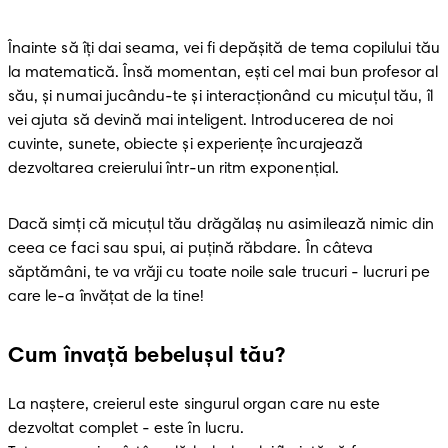
Înainte să îţi dai seama, vei fi depăşită de tema copilului tău 
la matematică. Însă momentan, eşti cel mai bun profesor al 
său, şi numai jucându-te şi interacţionând cu micuţul tău, îl 
vei ajuta să devină mai inteligent. Introducerea de noi 
cuvinte, sunete, obiecte şi experienţe încurajează 
dezvoltarea creierului într-un ritm exponenţial.
Dacă simţi că micuţul tău drăgălaş nu asimilează nimic din 
ceea ce faci sau spui, ai puţină răbdare. În câteva 
săptămâni, te va vrăji cu toate noile sale trucuri - lucruri pe 
care le-a învăţat de la tine!
Cum învaţă bebeluşul tău?
La naştere, creierul este singurul organ care nu este 
dezvoltat complet - este în lucru. 
