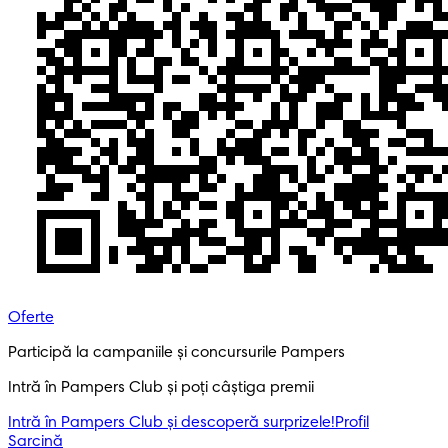
Oferte
Participă la campaniile și concursurile Pampers
Intră în Pampers Club și poți câștiga premii
Intră în Pampers Club și descoperă surprizele!​
Profil
Sarcină