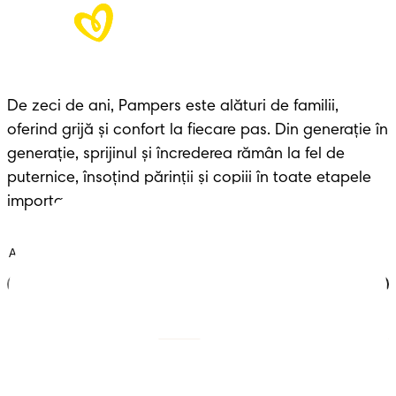
De zeci de ani, Pampers este alături de familii,
oferind grijă și confort la fiecare pas. Din generație în
generație, sprijinul și încrederea rămân la fel de
puternice, însoțind părinții și copiii în toate etapele
importante ale vieții.
Alătură-te clubului
Scutece cu benzi
Înregistrează-te la
Pampers
Scutece-chiloțel