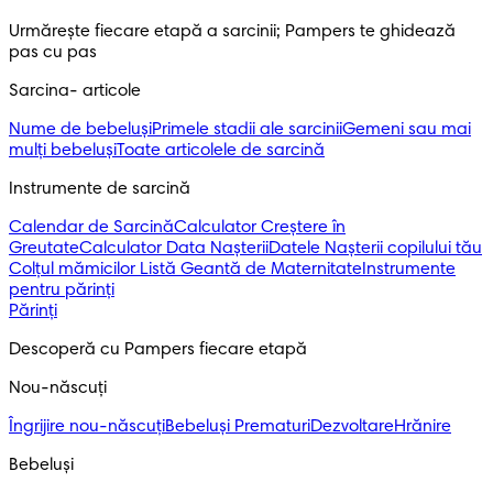
Urmărește fiecare etapă a sarcinii; Pampers te ghidează
pas cu pas
Sarcina- articole
Nume de bebeluși
Primele stadii ale sarcinii
Gemeni sau mai
mulți bebeluși
Toate articolele de sarcină
Instrumente de sarcină
Calendar de Sarcină
Calculator Creștere în
Greutate
Calculator Data Nașterii
Datele Nașterii copilului tău
Colțul mămicilor
Listă Geantă de Maternitate
Instrumente
pentru părinți
Părinți
Descoperă cu Pampers fiecare etapă
Nou-născuți
Îngrijire nou-născuți
Bebeluși Prematuri
Dezvoltare
Hrănire
Bebeluși