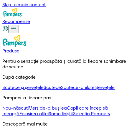
Skip to main content
Recompense
Produse
Pentru o senzație proaspătă și curată la fiecare schimbare
de scutec
După categorie
Scutece și șervețele
Scutece
Scutece-chiloțel
Șervețele
Pampers la fiecare pas
Nou-născuți
Mers de-a bușilea
Copii care încep să
meargă
Folosirea oliței
Somn liniștit
Selecția Pampers
Descoperă mai multe