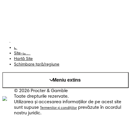
Contactează-ne
Șervețele
Siguranță și angajament
Profil
Termeni și Condiții
Declarație de accesibilitate
Confidențialitate
Datele Mele
Site-ul PG
Hartă Site
Schimbare ţară/regiune
Meniu extins
© 2026 Procter & Gamble
Toate drepturile rezervate.
Utilizarea şi accesarea informaţiilor de pe acest site
sunt supuse
prevăzute în acordul
Termenilor şi condiţiilor
nostru juridic.