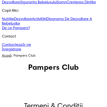
Dezvoltare
Siguranța Bebelușului
Somn
Creșterea Dinților
Copii Mici
Nutriție
Dezvoltare
Activități
Diagrama De Dezvoltare A
Bebelușilor
De ce Pampers?
Contact
Contactează-ne
Înregistrare
Acasă
Pampers Club
Pampers Club
Termeni & Condiții