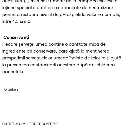
acest lucru, șervețelele umede de la Pampers folosesc o 
loțiune special creată cu o capacitate de neutralizare 
pentru a restaura nivelul de pH al pielii la valorile normale, 
între 4,5 și 6,0. 
Conservanți
Fiecare șervețel umed conține o cantitate mică de 
ingrediente de conservare, care ajută la menținerea 
prospețimii șervețelelelor umede înainte de folosire și ajută 
la prevenirea contaminarii acestora după deschiderea 
pachetului.
Distribuie
CITEȘTE MAI MULT DE CE PAMPERS?