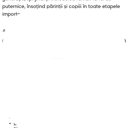
puternice, însoțind părinții și copiii în toate etapele 
importante ale vieții.
Alătură-te clubului
Scutece cu benzi
Înregistrează-te la
Pampers
Scutece-chiloțel
Contactează-ne
Șervețele
Siguranță și angajament
Profil
Termeni și Condiții
Declarație de accesibilitate
Confidențialitate
Datele Mele