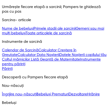
Urmărește fiecare etapă a sarcinii; Pampers te ghidează 
pas cu pas
Sarcina- articole
Nume de bebeluși
Primele stadii ale sarcinii
Gemeni sau mai
mulți bebeluși
Toate articolele de sarcină
Instrumente de sarcină
Calendar de Sarcină
Calculator Creștere în
Greutate
Calculator Data Nașterii
Datele Nașterii copilului tău
Colțul mămicilor
Listă Geantă de Maternitate
Instrumente
pentru părinți
Părinți
Descoperă cu Pampers fiecare etapă
Nou-născuți 
Îngrijire nou-născuți
Bebeluși Prematuri
Dezvoltare
Hrănire
Bebeluși 