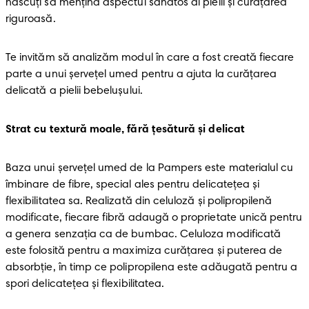
născuți să mențină aspectul sănătos al pielii și curățarea 
riguroasă.
Te invităm să analizăm modul în care a fost creată fiecare 
parte a unui șervețel umed pentru a ajuta la curățarea 
delicată a pielii bebelușului.
Strat cu textură moale, fără țesătură și delicat
Baza unui șervețel umed de la Pampers este materialul cu 
îmbinare de fibre, special ales pentru delicatețea și 
flexibilitatea sa. Realizată din celuloză și polipropilenă 
modificate, fiecare fibră adaugă o proprietate unică pentru 
a genera senzația ca de bumbac. Celuloza modificată 
este folosită pentru a maximiza curățarea și puterea de 
absorbție, în timp ce polipropilena este adăugată pentru a 
spori delicatețea și flexibilitatea.