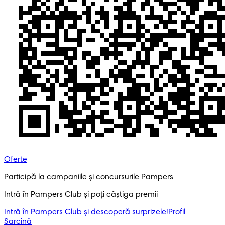
Oferte
Participă la campaniile și concursurile Pampers
Intră în Pampers Club și poți câștiga premii
Intră în Pampers Club și descoperă surprizele!​
Profil
Sarcină