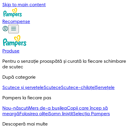
Skip to main content
Recompense
Produse
Pentru o senzație proaspătă și curată la fiecare schimbare 
de scutec
După categorie
Scutece și șervețele
Scutece
Scutece-chiloțel
Șervețele
Pampers la fiecare pas
Nou-născuți
Mers de-a bușilea
Copii care încep să
meargă
Folosirea oliței
Somn liniștit
Selecția Pampers
Descoperă mai multe