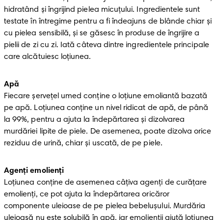
hidratând și îngrijind pielea micuțului. Ingredientele sunt 
testate în întregime pentru a fi îndeajuns de blânde chiar și 
cu pielea sensibilă, și se găsesc în produse de îngrijire a 
pielii de zi cu zi. Iată câteva dintre ingredientele principale 
care alcătuiesc loțiunea.
Apă
Fiecare șervețel umed conţine o loțiune emoliantă bazată 
pe apă. Loțiunea conține un nivel ridicat de apă, de până 
la 99%, pentru a ajuta la îndepărtarea și dizolvarea 
murdăriei lipite de piele. De asemenea, poate dizolva orice 
reziduu de urină, chiar și uscată, de pe piele.
Agenți emolienți
Loțiunea conține de asemenea câțiva agenți de curățare 
emolienți, ce pot ajuta la îndepărtarea oricăror 
componente uleioase de pe pielea bebelușului. Murdăria 
uleioasă nu este solubilă în apă, iar emolienții ajută loțiunea 