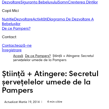
Dezvoltare
Siguranța Bebelușului
Somn
Creșterea Dinților
Copii Mici
Nutriție
Dezvoltare
Activități
Diagrama De Dezvoltare A
Bebelușilor
De ce Pampers?
Contact
Contactează-ne
Înregistrare
Acasă
De ce Pampers?
Știință + Atingere: Secretul
șervețelelor umede de la Pampers
Știință + Atingere: Secretul
șervețelelor umede de la
Pampers
4 min citire
Actualizat Martie 19, 2014
|