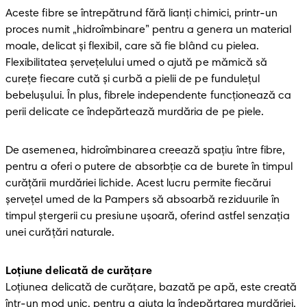
Aceste fibre se întrepătrund fără lianți chimici, printr-un 
proces numit „hidroîmbinare” pentru a genera un material 
moale, delicat și flexibil, care să fie blând cu pielea. 
Flexibilitatea șervețelului umed o ajută pe mămică să 
curețe fiecare cută și curbă a pielii de pe fundulețul 
bebelușului. În plus, fibrele independente funcționează ca 
perii delicate ce îndepărtează murdăria de pe piele.
De asemenea, hidroîmbinarea creează spațiu între fibre, 
pentru a oferi o putere de absorbție ca de burete în timpul 
curățării murdăriei lichide. Acest lucru permite fiecărui 
șervețel umed de la Pampers să absoarbă reziduurile în 
timpul ștergerii cu presiune ușoară, oferind astfel senzația 
unei curățări naturale.
Loțiune delicată de curățare
Loțiunea delicată de curățare, bazată pe apă, este creată 
într-un mod unic, pentru a ajuta la îndepărtarea murdăriei, 