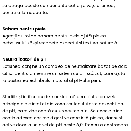
să atragă aceste componente către șervețelul umed, 
pentru a le îndepărta.
Balsam pentru piele
Agenții cu rol de balsam pentru piele ajută pielea 
bebelușului să-și recapete aspectul și textura naturală. 
Neutralizatori de pH
Loțiunea conține un complex de neutralizare bazat pe acid 
citric, pentru a menține un sistem cu pH scăzut, care ajută 
la păstrarea echilibrului natural al pH-ului pielii.
Studiile științifice au demonstrat că una dintre cauzele 
principale ale iritației din zona scutecului este dezechilibrul 
de pH, care vine odată cu un scutec plin. Scutecele pline 
conțin adesea enzime digestive care irită pielea, dar sunt 
active doar la un nivel de pH peste 6,0. Pentru a contracara 