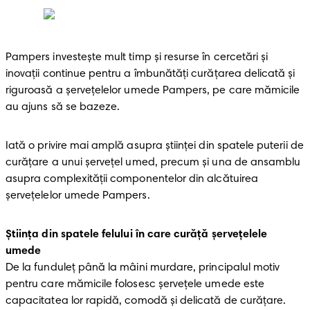
Pampers investește mult timp și resurse în cercetări și 
inovații continue pentru a îmbunătăți curățarea delicată și 
riguroasă a șervețelelor umede Pampers, pe care mămicile 
au ajuns să se bazeze. 
Iată o privire mai amplă asupra științei din spatele puterii de 
curățare a unui șervețel umed, precum și una de ansamblu 
asupra complexității componentelor din alcătuirea 
șervețelelor umede Pampers.
Știința din spatele felului în care curăță șervețelele 
umede
De la funduleț până la mâini murdare, principalul motiv 
pentru care mămicile folosesc șervețele umede este 
capacitatea lor rapidă, comodă și delicată de curățare. 