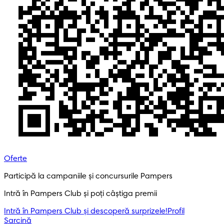
Oferte
Participă la campaniile și concursurile Pampers
Intră în Pampers Club și poți câștiga premii
Intră în Pampers Club și descoperă surprizele!​
Profil
Sarcină