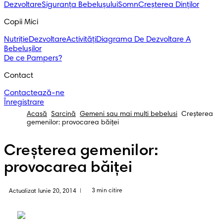
Dezvoltare
Siguranța Bebelușului
Somn
Creșterea Dinților
Copii Mici
Nutriție
Dezvoltare
Activități
Diagrama De Dezvoltare A
Bebelușilor
De ce Pampers?
Contact
Contactează-ne
Înregistrare
Acasă
Sarcină
Gemeni sau mai multi bebelusi
Creșterea
gemenilor: provocarea băiței
Creșterea gemenilor:
provocarea băiței
3 min citire
Actualizat Iunie 20, 2014
|