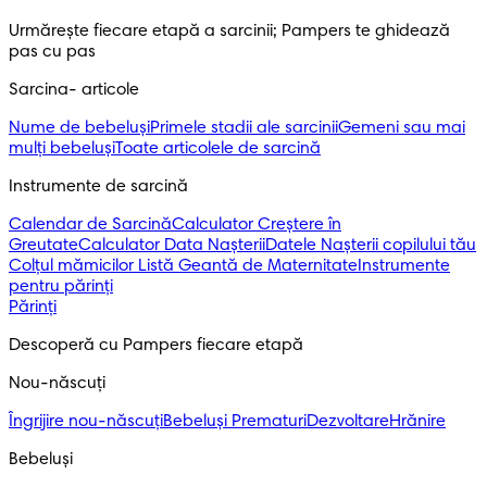
Urmărește fiecare etapă a sarcinii; Pampers te ghidează 
pas cu pas
Sarcina- articole
Nume de bebeluși
Primele stadii ale sarcinii
Gemeni sau mai
mulți bebeluși
Toate articolele de sarcină
Instrumente de sarcină
Calendar de Sarcină
Calculator Creștere în
Greutate
Calculator Data Nașterii
Datele Nașterii copilului tău
Colțul mămicilor
Listă Geantă de Maternitate
Instrumente
pentru părinți
Părinți
Descoperă cu Pampers fiecare etapă
Nou-născuți 
Îngrijire nou-născuți
Bebeluși Prematuri
Dezvoltare
Hrănire
Bebeluși 