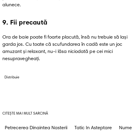
alunece. 
9
.
Fii precaută
Ora de baie poate fi foarte placută, însă nu trebuie să lași 
garda jos. Cu toate că scufundarea în cadă este un joc 
amuzant și relaxant, nu-i lăsa niciodată pe cei mici 
nesupravegheați. 
Distribuie
CITEȘTE MAI MULT SARCINĂ
Petrecerea Dinaintea Nasterii
Tatic In Asteptare
Nume D