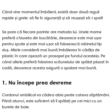
Când vine momentul îmbăierii, există doar două reguli 
rapide și grele: să fie în siguranță și să reușești să-i speli!
Se pare că fiecare parinte are metoda lui. Unele mame 
preferă chiuveta din bucătărie, deoarece este mai ușor 
pentru spate și este mai ușor să folosească robinetul tip 
duș. Altele consideră mai bună îmbăierea în cădița de 
plastic în care așează un prosopel pe fundul acesteia. Pe 
când altele preferă folosirea scăunelului de spălat plasat în 
cadă, deoarece acesta asigură o spalare mai bună. 
1
.
Nu începe prea devreme
Cordonul ombilical va cădea abia peste cateva săptămâni. 
Până atunci, este suficient să îi spălați pe cei mici cu un 
burete de baie.