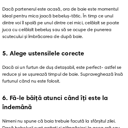
Dacă partenerul este acasă, ora de baie este momentul 
ideal pentru mica joacă bebeluș-tătic. În timp ce unul 
dintre voi îl spală pe unul dintre cei mici, celălalt se poate 
juca cu celălalt bebeluș sau să se ocupe de punerea 
scutecului și îmbrăcarea de după baie. 
5
.
Alege ustensilele corecte
Dacă ai un furtun de duș detașabil, este perfect- astfel se 
reduce și se ușurează timpul de baie. Supraveghează însă 
furtunul când nu este folosit. 
6
.
Fă-le băiță atunci când îți este la
îndemână
Nimeni nu spune că baia trebuie facută la sfârșitul zilei. 