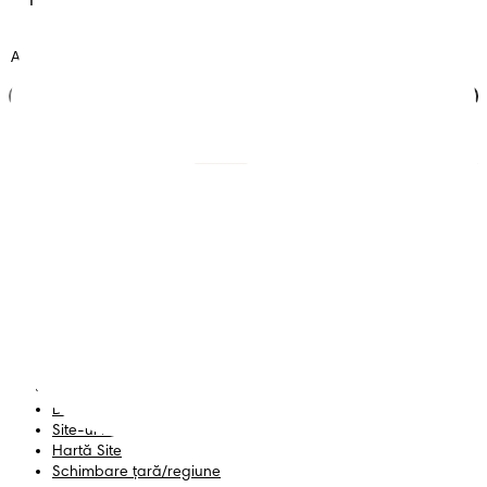
Alătură-te clubului
Scutece cu benzi
Înregistrează-te la
Pampers
Scutece-chiloțel
Contactează-ne
Șervețele
Siguranță și angajament
Profil
Termeni și Condiții
Declarație de accesibilitate
Confidențialitate
Datele Mele
Site-ul PG
Hartă Site
Schimbare ţară/regiune