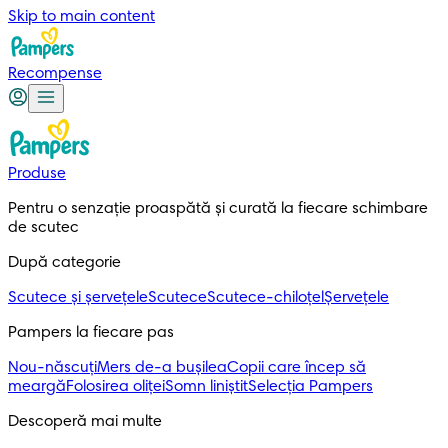
Skip to main content
Recompense
Produse
Pentru o senzație proaspătă și curată la fiecare schimbare 
de scutec
După categorie
Scutece și șervețele
Scutece
Scutece-chiloțel
Șervețele
Pampers la fiecare pas
Nou-născuți
Mers de-a bușilea
Copii care încep să
meargă
Folosirea oliței
Somn liniștit
Selecția Pampers
Descoperă mai multe