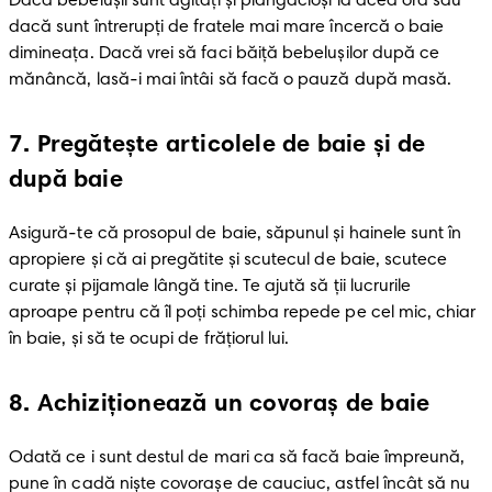
Dacă bebelușii sunt agitați și plângăcioși la acea oră sau 
dacă sunt întrerupți de fratele mai mare încercă o baie 
dimineața. Dacă vrei să faci băiță bebelușilor după ce 
mănâncă, lasă-i mai întâi să facă o pauză după masă. 
7
.
Pregătește articolele de baie și de
după baie
Asigură-te că prosopul de baie, săpunul și hainele sunt în 
apropiere și că ai pregătite și scutecul de baie, scutece 
curate și pijamale lângă tine. Te ajută să ții lucrurile 
aproape pentru că îl poți schimba repede pe cel mic, chiar 
în baie, și să te ocupi de frățiorul lui. 
8
.
Achiziționează un covoraș de baie
Odată ce i sunt destul de mari ca să facă baie împreună, 
pune în cadă niște covorașe de cauciuc, astfel încât să nu 