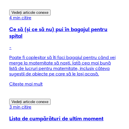
Vedeți articole conexe
4 min citire
Ce să (și ce să nu) pui în bagajul pentru
spital
-
Poate fi copleşitor să îţi faci bagajul pentru când vei
merge la maternitate să naşti. Iată cea mai bună
listă de lucruri pentru maternitate, inclusiv câteva
sugestii de obiecte pe care să le laşi acasă.
Citește mai mult
Vedeți articole conexe
3 min citire
Lista de cumpărături de ultim moment