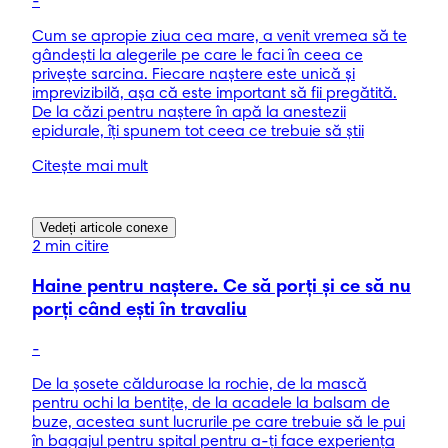
-
Cum se apropie ziua cea mare, a venit vremea să te
gândești la alegerile pe care le faci în ceea ce
privește sarcina. Fiecare naștere este unică și
imprevizibilă, așa că este important să fii pregătită.
De la căzi pentru naștere în apă la anestezii
epidurale, îți spunem tot ceea ce trebuie să știi
Citește mai mult
Vedeți articole conexe
2 min citire
Haine pentru naștere. Ce să porți și ce să nu
porți când ești în travaliu
-
De la șosete călduroase la rochie, de la mască
pentru ochi la bentițe, de la acadele la balsam de
buze, acestea sunt lucrurile pe care trebuie să le pui
în bagajul pentru spital pentru a-ți face experiența