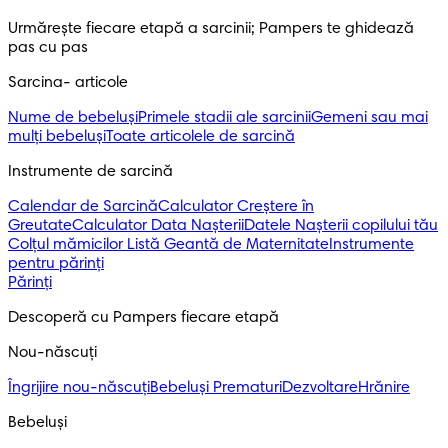
Urmărește fiecare etapă a sarcinii; Pampers te ghidează
pas cu pas
Sarcina- articole
Nume de bebeluși
Primele stadii ale sarcinii
Gemeni sau mai
mulți bebeluși
Toate articolele de sarcină
Instrumente de sarcină
Calendar de Sarcină
Calculator Creștere în
Greutate
Calculator Data Nașterii
Datele Nașterii copilului tău
Colțul mămicilor
Listă Geantă de Maternitate
Instrumente
pentru părinți
Părinți
Descoperă cu Pampers fiecare etapă
Nou-născuți
Îngrijire nou-născuți
Bebeluși Prematuri
Dezvoltare
Hrănire
Bebeluși