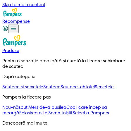
Skip to main content
Recompense
Produse
Pentru o senzație proaspătă și curată la fiecare schimbare
de scutec
După categorie
Scutece și șervețele
Scutece
Scutece-chiloțel
Șervețele
Pampers la fiecare pas
Nou-născuți
Mers de-a bușilea
Copii care încep să
meargă
Folosirea oliței
Somn liniștit
Selecția Pampers
Descoperă mai multe