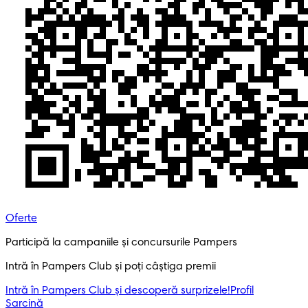
Oferte
Participă la campaniile și concursurile Pampers
Intră în Pampers Club și poți câștiga premii
Intră în Pampers Club și descoperă surprizele!​
Profil
Sarcină