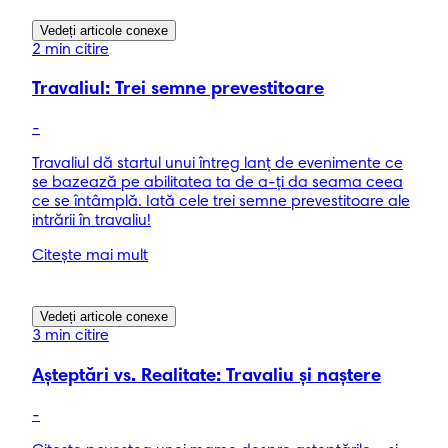
Vedeți articole conexe
2 min citire
Travaliul: Trei semne prevestitoare
-
Travaliul dă startul unui întreg lanț de evenimente ce
se bazează pe abilitatea ta de a-ţi da seama ceea
ce se întâmplă. Iată cele trei semne prevestitoare ale
intrării în travaliu!
Citește mai mult
Vedeți articole conexe
3 min citire
Așteptări vs. Realitate: Travaliu și naștere
-