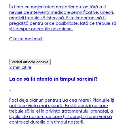
În timp ce majoritatea nașterilor au loc fără a fi
nevoie de intervenții medicale semnificative, uneori,
medicii trebuie să intervină. Este important să fii
pregătită pentru orice posibilitate. Iată ce trebuie să
știi despre operațiile cezariene.
Citește mai mult
Vedeți articole conexe
2 min citire
La ce să fii atentă în timpul sarcinii?
-
Faci deja planuri pentru ziua cea mare? Planurile îţi
pot face viaţa mai uşoară. Există decizii pe care
trebuie să le iei în privinţa tratamentului prenatal, a
tipului de naştere pe care ţi-l doreşti şi cum vrei să
controlezi durerile din timpul naşterii.