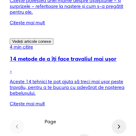
Citește povestea unei mame despre așteptările – și
surprizele – referitoare la naștere și cum s-a pregătit
pentru ele.
Citește mai mult
Vedeți articole conexe
4 min citire
14 metode de a îţi face travaliul mai uşor
-
Aceste 14 tehnici te pot ajuta să treci mai uşor peste
travaliu, pentru a te bucura cu adevărat de naşterea
bebeluşului.
Citește mai mult
Page
1