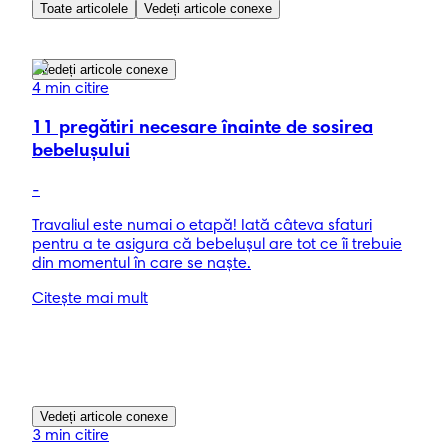
Toate articolele
Vedeți articole conexe
Vedeți articole conexe
4 min citire
11 pregătiri necesare înainte de sosirea
bebeluşului
-
Travaliul este numai o etapă! Iată câteva sfaturi
pentru a te asigura că bebeluşul are tot ce îi trebuie
din momentul în care se naşte.
Citește mai mult
Vedeți articole conexe
3 min citire