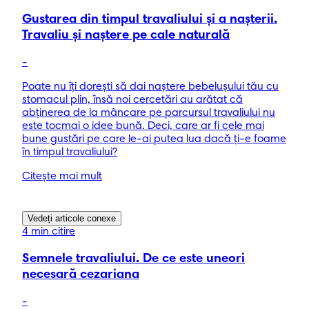
Gustarea din timpul travaliului și a nașterii.
Travaliu și naștere pe cale naturală
-
Poate nu îți dorești să dai naștere bebelușului tău cu
stomacul plin, însă noi cercetări au arătat că
abținerea de la mâncare pe parcursul travaliului nu
este tocmai o idee bună. Deci, care ar fi cele mai
bune gustări pe care le-ai putea lua dacă ți-e foame
în timpul travaliului?
Citește mai mult
Vedeți articole conexe
4 min citire
Semnele travaliului. De ce este uneori
necesară cezariana
-