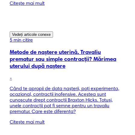
Citește mai mult
Vedeți articole conexe
5 min citire
Metode de naștere uterină. Travaliu
prematur sau simple contracții? Mărimea
uterului după naștere
-
Când te apropii de data nașterii, poți experimenta,
ocazional, contracții inofensive. Acestea sunt
cunoscute drept contracții Braxton Hicks. Totuși,
unele contracții pot fi semne pentru un travaliu
prematur. Care este diferența?
Citește mai mult