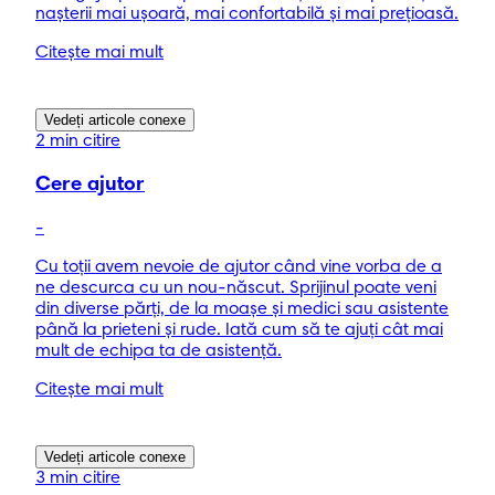
nașterii mai ușoară, mai confortabilă și mai prețioasă.
Citește mai mult
Vedeți articole conexe
2 min citire
Cere ajutor
-
Cu toţii avem nevoie de ajutor când vine vorba de a
ne descurca cu un nou-născut. Sprijinul poate veni
din diverse părţi, de la moaşe şi medici sau asistente
până la prieteni şi rude. Iată cum să te ajuţi cât mai
mult de echipa ta de asistenţă.
Citește mai mult
Vedeți articole conexe
3 min citire