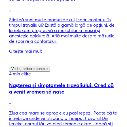
-
Știai că sunt multe moduri de a-ți spori confortul în
timpul travaliului? Există o gamă largă de opțiuni, de
la relaxare progresivă a mușchilor la masaj și
anestezie epidurală. Află mai multe despre măsurile
de sporire a confortului.
Citește mai mult
Vedeți articole conexe
4 min citire
Nașterea și simptomele travaliului. Cred că
a venit vremea să nasc
-
Ziua cea mare se apropie cu pași repezi. Poate că te
întrebi de unde vei ști când a început travaliul Din
fericire, corpul tău va oferi semnale clare - dacă știi