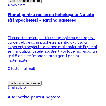
Vedeți articole conexe
4 min citire
Planul pentru nașterea bebelușului Nu uita
să împachetezi - sarcina nașterea
-
Ziua nașterii micuțului tău se apropie cu pași repezi.
Știi ce trebuie să împachetezi pentru a-ți ușura
experiența nașterii și a o face mai confortabilă și mai
semnificativă? Listele noastre îți vor face mai ușoară și
lipsită de stres împachetarea genții pentru
maternitate.
Citește mai mult
Vedeți articole conexe
3 min citire
Alternative pentru naștere