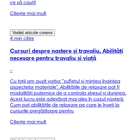
ce să cauți!
Citește mai mult
Vedeți articole conexe
4 min citire
Cursuri despre naștere și travaliu. Abilități
necesare pentru travaliu și viață
-
Cu toții am auzit vorba ”sufletul și mintea înaintea
aspectelor materiale”. Abilitățile de relaxare pot fi
modalități puternice de a controla stresul și durerea.
Acest lucru este adevărat mai ales în cazul nașterii.
Cum pot abilitățile de relaxare pe care le înveți la
cursurile pregătitoare pentru
Citește mai mult