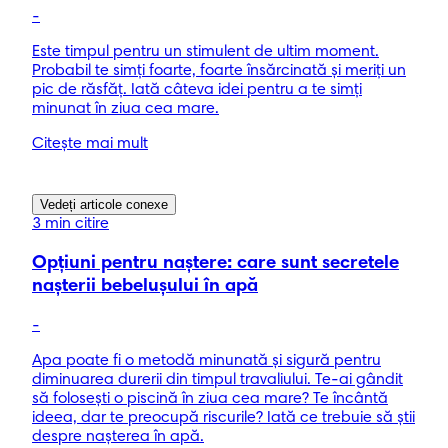
-
Este timpul pentru un stimulent de ultim moment.
Probabil te simţi foarte, foarte însărcinată şi meriţi un
pic de răsfăţ. Iată câteva idei pentru a te simţi
minunat în ziua cea mare.
Citește mai mult
Vedeți articole conexe
3 min citire
Opţiuni pentru naştere: care sunt secretele
naşterii bebeluşului în apă
-
Apa poate fi o metodă minunată şi sigură pentru
diminuarea durerii din timpul travaliului. Te-ai gândit
să foloseşti o piscină în ziua cea mare? Te încântă
ideea, dar te preocupă riscurile? Iată ce trebuie să ştii
despre naşterea în apă.