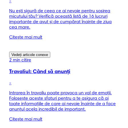
-
Nu ești sigură de ceea ce ai nevoie pentru sosirea
micuțului tău? Verifică această listă de 16 lucruri
importante de avut și de cumpărat înainte de ziua
cea mare.
Citește mai mult
Vedeți articole conexe
2 min citire
Travaliul: Când să anunți
-
Intrarea în travaliu poate provoca un val de emoții.
Folosește aceste sfaturi pentru a te asigura că ai
toate informațiile de care ai nevoie înainte de a face
anunțul acela incredibil de important.
Citește mai mult