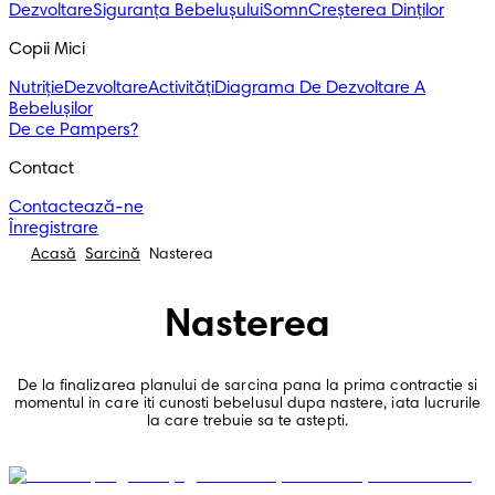
Dezvoltare
Siguranța Bebelușului
Somn
Creșterea Dinților
Copii Mici
Nutriție
Dezvoltare
Activități
Diagrama De Dezvoltare A
Bebelușilor
De ce Pampers?
Contact
Contactează-ne
Înregistrare
Acasă
Sarcină
Nasterea
Nasterea
De la finalizarea planului de sarcina pana la prima contractie si
momentul in care iti cunosti bebelusul dupa nastere, iata lucrurile
la care trebuie sa te astepti.