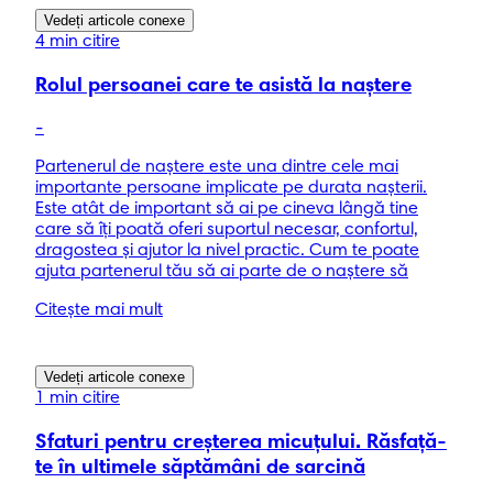
Vedeți articole conexe
4 min citire
Rolul persoanei care te asistă la naştere
-
Partenerul de naştere este una dintre cele mai
importante persoane implicate pe durata naşterii.
Este atât de important să ai pe cineva lângă tine
care să îţi poată oferi suportul necesar, confortul,
dragostea şi ajutor la nivel practic. Cum te poate
ajuta partenerul tău să ai parte de o naştere să
Citește mai mult
Vedeți articole conexe
1 min citire
Sfaturi pentru creşterea micuţului. Răsfaţă-
te în ultimele săptămâni de sarcină