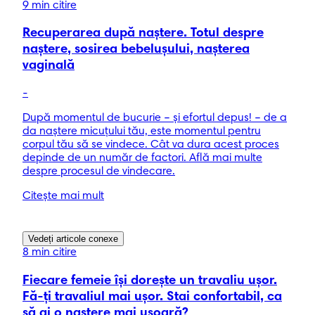
9 min citire
Recuperarea după naștere. Totul despre
naștere, sosirea bebelușului, nașterea
vaginală
-
După momentul de bucurie – și efortul depus! – de a
da naștere micuțului tău, este momentul pentru
corpul tău să se vindece. Cât va dura acest proces
depinde de un număr de factori. Află mai multe
despre procesul de vindecare.
Citește mai mult
Vedeți articole conexe
8 min citire
Fiecare femeie își dorește un travaliu ușor.
Fă-ți travaliul mai ușor. Stai confortabil, ca
să ai o naștere mai ușoară?