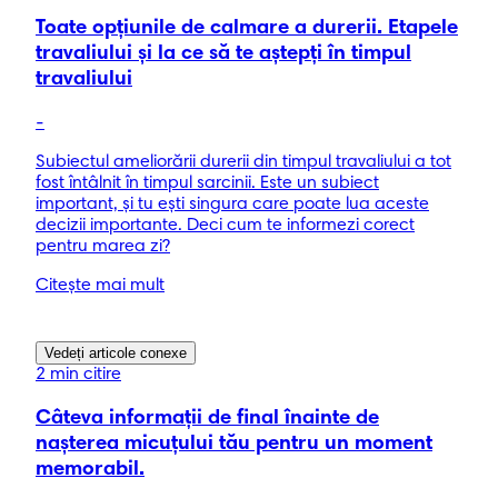
Toate opțiunile de calmare a durerii. Etapele
travaliului și la ce să te aștepți în timpul
travaliului
-
Subiectul ameliorării durerii din timpul travaliului a tot
fost întâlnit în timpul sarcinii. Este un subiect
important, și tu ești singura care poate lua aceste
decizii importante. Deci cum te informezi corect
pentru marea zi?
Citește mai mult
Vedeți articole conexe
2 min citire
Câteva informații de final înainte de
nașterea micuțului tău pentru un moment
memorabil.