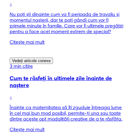
-
Nu poți ști dinainte cum va fi perioada de travaliu și
momentul nașterii, dar te poți gândi cum vor fi
primele minute în familie. Care vor fi ultimele pregătiri
pentru a face acel moment extrem de special?
Citește mai mult
Vedeți articole conexe
3 min citire
Cum te răsfeţi în ultimele zile înainte de
naştere
-
Înainte ca maternitatea să îţi zguduie întreaga lume
în cel mai bun mod posibil, permite-ţi una sau toate
dintre aceste opt modalităţi creative de a te răsfăţa.
Citește mai mult