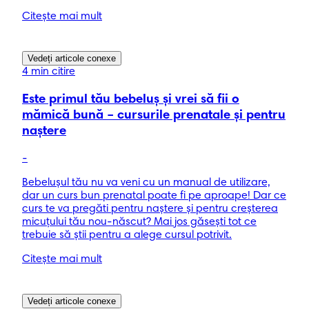
Citește mai mult
Vedeți articole conexe
4 min citire
Este primul tău bebeluş şi vrei să fii o
mămică bună – cursurile prenatale şi pentru
naştere
-
Bebeluşul tău nu va veni cu un manual de utilizare,
dar un curs bun prenatal poate fi pe aproape! Dar ce
curs te va pregăti pentru naştere şi pentru creşterea
micuţului tău nou-născut? Mai jos găseşti tot ce
trebuie să ştii pentru a alege cursul potrivit.
Citește mai mult
Vedeți articole conexe