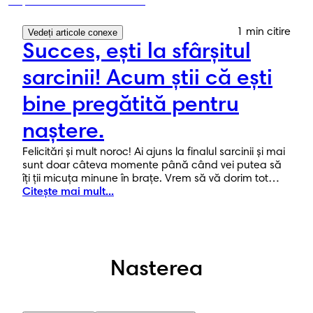
1 min citire
Vedeți articole conexe
Succes, ești la sfârșitul
sarcinii! Acum știi că ești
bine pregătită pentru
naștere.
Felicitări și mult noroc! Ai ajuns la finalul sarcinii și mai
sunt doar câteva momente până când vei putea să
îți ții micuța minune în brațe. Vrem să vă dorim tot
binele ție și familiei tale care se va extinde în acest
Citește mai mult...
nou capitol palpitant.
Nasterea