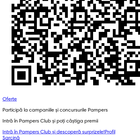
Oferte
Participă la campaniile și concursurile Pampers
Intră în Pampers Club și poți câștiga premii
Intră în Pampers Club și descoperă surprizele!​
Profil
Sarcină