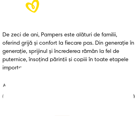
De zeci de ani, Pampers este alături de familii, 
oferind grijă și confort la fiecare pas. Din generație în 
generație, sprijinul și încrederea rămân la fel de 
puternice, însoțind părinții și copiii în toate etapele 
importante ale vieții.
Alătură-te clubului
Scutece cu benzi
Înregistrează-te la
Pampers
Scutece-chiloțel