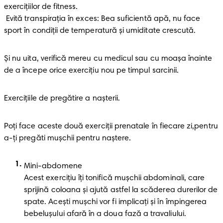
exercițiilor de fitness.

 Evită transpirația în exces: Bea suficientă apă, nu face 
sport în condiţii de temperatură şi umiditate crescută.
Şi nu uita, verifică mereu cu medicul sau cu moaşa înainte 
de a începe orice exerciţiu nou pe timpul sarcinii.
Exerciţiile de pregătire a naşterii.
Poţi face aceste două exerciţii prenatale în fiecare zi,pentru 
a-ți pregăti mușchii pentru naștere.
Mini-abdomene

Acest exercițiu îți tonifică mușchii abdominali, care 
sprijină coloana și ajută astfel la scăderea durerilor de 
spate. Acești mușchi vor fi implicați și în împingerea 
bebelușului afară în a doua fază a travaliului.