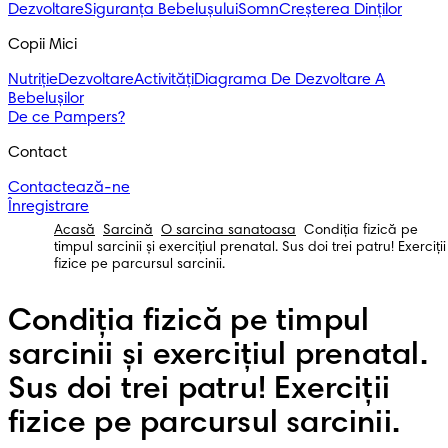
Dezvoltare
Siguranța Bebelușului
Somn
Creșterea Dinților
Copii Mici
Nutriție
Dezvoltare
Activități
Diagrama De Dezvoltare A
Bebelușilor
De ce Pampers?
Contact
Contactează-ne
Înregistrare
Acasă
Sarcină
O sarcina sanatoasa
Condiția fizică pe
timpul sarcinii și exercițiul prenatal. Sus doi trei patru! Exerciții
fizice pe parcursul sarcinii.
Condiția fizică pe timpul
sarcinii și exercițiul prenatal.
Sus doi trei patru! Exerciții
fizice pe parcursul sarcinii.