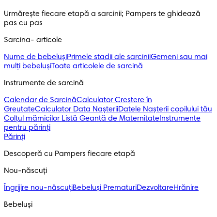
Urmărește fiecare etapă a sarcinii; Pampers te ghidează 
pas cu pas
Sarcina- articole
Nume de bebeluși
Primele stadii ale sarcinii
Gemeni sau mai
mulți bebeluși
Toate articolele de sarcină
Instrumente de sarcină
Calendar de Sarcină
Calculator Creștere în
Greutate
Calculator Data Nașterii
Datele Nașterii copilului tău
Colțul mămicilor
Listă Geantă de Maternitate
Instrumente
pentru părinți
Părinți
Descoperă cu Pampers fiecare etapă
Nou-născuți 
Îngrijire nou-născuți
Bebeluși Prematuri
Dezvoltare
Hrănire
Bebeluși 