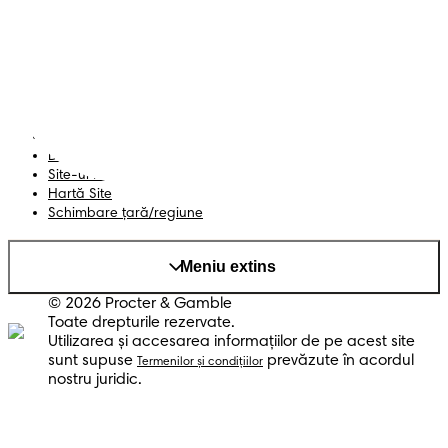
Contactează-ne
Șervețele
Siguranță și angajament
Profil
Termeni și Condiții
Declarație de accesibilitate
Confidențialitate
Datele Mele
Site-ul PG
Hartă Site
Schimbare ţară/regiune
Meniu extins
© 2026 Procter & Gamble
Toate drepturile rezervate.
Utilizarea şi accesarea informaţiilor de pe acest site
sunt supuse
prevăzute în acordul
Termenilor şi condiţiilor
nostru juridic.