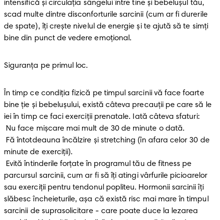
intensifică și circulația sângelui între tine și bebelușul tău, 
scad multe dintre disconforturile sarcinii (cum ar fi durerile 
de spate), îți crește nivelul de energie și te ajută să te simți 
bine din punct de vedere emoțional.
Siguranţa pe primul loc.
În timp ce condiția fizică pe timpul sarcinii vă face foarte 
bine ție și bebelușului, există câteva precauții pe care să le 
iei în timp ce faci exerciții prenatale. Iată câteva sfaturi:

 Nu face mișcare mai mult de 30 de minute o dată.

 Fă întotdeauna încălzire și stretching (în afara celor 30 de 
minute de exerciții). 

 Evită întinderile forțate în programul tău de fitness pe 
parcursul sarcinii, cum ar fi să îți atingi vârfurile picioarelor 
sau exerciții pentru tendonul popliteu. Hormonii sarcinii îți 
slăbesc încheieturile, așa că există risc mai mare în timpul 
sarcinii de suprasolicitare - care poate duce la lezarea 