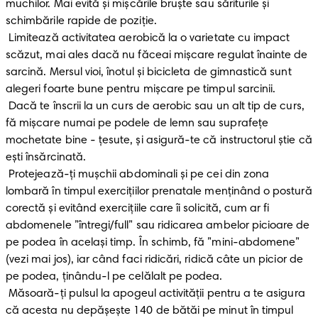
muchilor. Mai evită și mișcările bruște sau săriturile și 
schimbările rapide de poziție.

 Limitează activitatea aerobică la o varietate cu impact 
scăzut, mai ales dacă nu făceai mișcare regulat înainte de 
sarcină. Mersul vioi, înotul și bicicleta de gimnastică sunt 
alegeri foarte bune pentru mișcare pe timpul sarcinii.

 Dacă te înscrii la un curs de aerobic sau un alt tip de curs, 
fă mișcare numai pe podele de lemn sau suprafețe 
mochetate bine - țesute, și asigură-te că instructorul știe că 
ești însărcinată.

 Protejează-ți mușchii abdominali și pe cei din zona 
lombară în timpul exercițiilor prenatale menținând o postură 
corectă și evitând exercițiile care îi solicită, cum ar fi 
abdomenele ”întregi/full” sau ridicarea ambelor picioare de 
pe podea în același timp. În schimb, fă ”mini-abdomene” 
(vezi mai jos), iar când faci ridicări, ridică câte un picior de 
pe podea, ținându-l pe celălalt pe podea.

 Măsoară-ți pulsul la apogeul activității pentru a te asigura 
că acesta nu depășește 140 de bătăi pe minut în timpul 