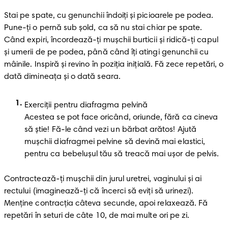
Stai pe spate, cu genunchii îndoiți și picioarele pe podea. 
Pune-ți o pernă sub șold, ca să nu stai chiar pe spate. 
Când expiri, încordează-ți mușchii burticii și ridică-ți capul 
și umerii de pe podea, până când îți atingi genunchii cu 
mâinile. Inspiră și revino în poziția inițială. Fă zece repetări, o 
dată dimineața și o dată seara. 
Exerciții pentru diafragma pelvină

Acestea se pot face oricând, oriunde, fără ca cineva 
să știe! Fă-le când vezi un bărbat arătos! Ajută 
mușchii diafragmei pelvine să devină mai elastici, 
pentru ca bebelușul tău să treacă mai ușor de pelvis.
Contractează-ți mușchii din jurul uretrei, vaginului și ai 
rectului (imaginează-ți că încerci să eviți să urinezi). 
Menține contracția câteva secunde, apoi relaxează. Fă 
repetări în seturi de câte 10, de mai multe ori pe zi.