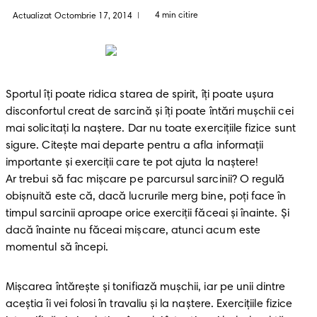
4 min citire
Actualizat Octombrie 17, 2014
|
Sportul îți poate ridica starea de spirit, îți poate ușura 
disconfortul creat de sarcină și îți poate întări mușchii cei 
mai solicitați la naștere. Dar nu toate exercițiile fizice sunt 
sigure. Citeşte mai departe pentru a afla informații 
importante și exerciții care te pot ajuta la naștere! 

Ar trebui să fac mișcare pe parcursul sarcinii? O regulă 
obișnuită este că, dacă lucrurile merg bine, poți face în 
timpul sarcinii aproape orice exerciții făceai și înainte. Și 
dacă înainte nu făceai mișcare, atunci acum este 
momentul să începi.
Mișcarea întărește și tonifiază mușchii, iar pe unii dintre 
aceștia îi vei folosi în travaliu și la naștere. Exercițiile fizice 