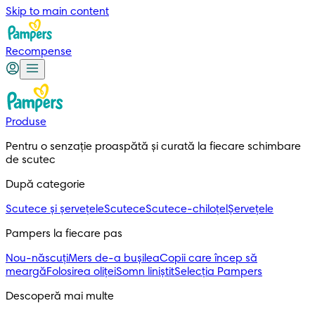
Skip to main content
Recompense
Produse
Pentru o senzație proaspătă și curată la fiecare schimbare 
de scutec
După categorie
Scutece și șervețele
Scutece
Scutece-chiloțel
Șervețele
Pampers la fiecare pas
Nou-născuți
Mers de-a bușilea
Copii care încep să
meargă
Folosirea oliței
Somn liniștit
Selecția Pampers
Descoperă mai multe