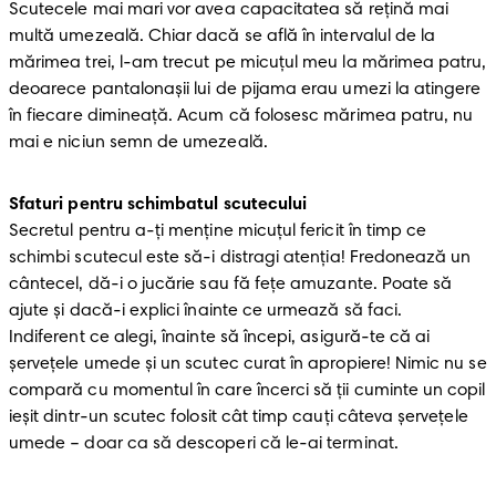
Scutecele mai mari vor avea capacitatea să rețină mai 
multă umezeală. Chiar dacă se află în intervalul de la 
mărimea trei, l-am trecut pe micuțul meu la mărimea patru, 
deoarece pantalonașii lui de pijama erau umezi la atingere 
în fiecare dimineață. Acum că folosesc mărimea patru, nu 
mai e niciun semn de umezeală. 
Sfaturi pentru schimbatul scutecului
Secretul pentru a-ți menține micuțul fericit în timp ce 
schimbi scutecul este să-i distragi atenția! Fredonează un 
cântecel, dă-i o jucărie sau fă fețe amuzante. Poate să 
ajute și dacă-i explici înainte ce urmează să faci. 

Indiferent ce alegi, înainte să începi, asigură-te că ai 
șervețele umede și un scutec curat în apropiere! Nimic nu se 
compară cu momentul în care încerci să ții cuminte un copil 
ieșit dintr-un scutec folosit cât timp cauți câteva șervețele 
umede – doar ca să descoperi că le-ai terminat. 