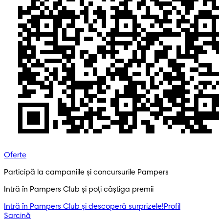
Oferte
Participă la campaniile și concursurile Pampers
Intră în Pampers Club și poți câștiga premii
Intră în Pampers Club și descoperă surprizele!​
Profil
Sarcină