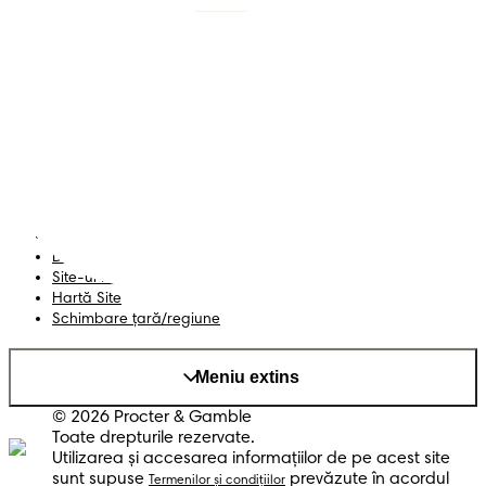
Scutece cu benzi
Înregistrează-te la
Pampers
Scutece-chiloțel
Contactează-ne
Șervețele
Siguranță și angajament
Profil
Termeni și Condiții
Declarație de accesibilitate
Confidențialitate
Datele Mele
Site-ul PG
Hartă Site
Schimbare ţară/regiune
Meniu extins
© 2026 Procter & Gamble
Toate drepturile rezervate.
Utilizarea şi accesarea informaţiilor de pe acest site
sunt supuse
prevăzute în acordul
Termenilor şi condiţiilor