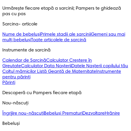
Urmărește fiecare etapă a sarcinii; Pampers te ghidează 
pas cu pas
Sarcina- articole
Nume de bebeluși
Primele stadii ale sarcinii
Gemeni sau mai
mulți bebeluși
Toate articolele de sarcină
Instrumente de sarcină
Calendar de Sarcină
Calculator Creștere în
Greutate
Calculator Data Nașterii
Datele Nașterii copilului tău
Colțul mămicilor
Listă Geantă de Maternitate
Instrumente
pentru părinți
Părinți
Descoperă cu Pampers fiecare etapă
Nou-născuți 
Îngrijire nou-născuți
Bebeluși Prematuri
Dezvoltare
Hrănire
Bebeluși 