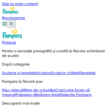
Skip to main content
Recompense
Produse
Pentru o senzație proaspătă și curată la fiecare schimbare 
de scutec
După categorie
Scutece și șervețele
Scutece
Scutece-chiloțel
Șervețele
Pampers la fiecare pas
Nou-născuți
Mers de-a bușilea
Copii care încep să
meargă
Folosirea oliței
Somn liniștit
Selecția Pampers
Descoperă mai multe