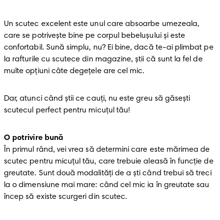
Un scutec excelent este unul care absoarbe umezeala, 
care se potrivește bine pe corpul bebelușului și este 
confortabil. Sună simplu, nu? Ei bine, dacă te-ai plimbat pe 
la rafturile cu scutece din magazine, știi că sunt la fel de 
multe opțiuni câte degețele are cel mic. 
Dar, atunci când știi ce cauți, nu este greu să găsești 
scutecul perfect pentru micuțul tău! 
O potrivire bună
În primul rând, vei vrea să determini care este mărimea de 
scutec pentru micuțul tău, care trebuie aleasă în funcție de 
greutate. Sunt două modalități de a ști când trebui să treci 
la o dimensiune mai mare: când cel mic ia în greutate sau 
încep să existe scurgeri din scutec. 