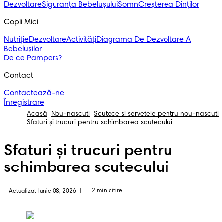
Dezvoltare
Siguranța Bebelușului
Somn
Creșterea Dinților
Copii Mici
Nutriție
Dezvoltare
Activități
Diagrama De Dezvoltare A
Bebelușilor
De ce Pampers?
Contact
Contactează-ne
Înregistrare
Acasă
Nou-nascuti
Scutece si servetele pentru nou-nascuti
Sfaturi și trucuri pentru schimbarea scutecului
Sfaturi și trucuri pentru
schimbarea scutecului
2 min citire
Actualizat Iunie 08, 2026
|