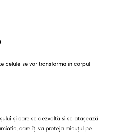
)
te celule se vor transforma în corpul 
lui și care se dezvoltă și se atașează 
iotic, care îți va proteja micuțul pe 