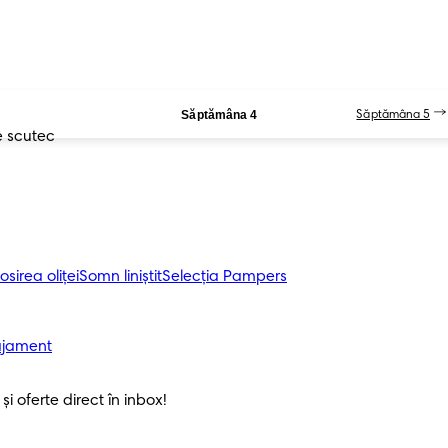
Săptămâna 4
Săptămâna 5
e scutec
osirea oliței
Somn liniștit
Selecția Pampers
ajament
i oferte direct în inbox! 