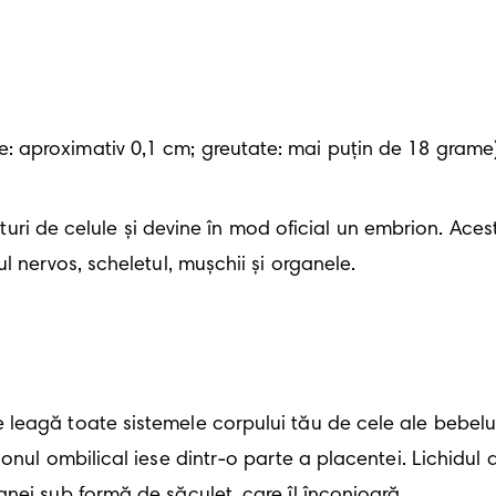
 aproximativ 0,1 cm; greutate: mai puțin de 18 grame
raturi de celule și devine în mod oficial un embrion. Aces
l nervos, scheletul, mușchii și organele.
eagă toate sistemele corpului tău de cele ale bebelușu
nul ombilical iese dintr-o parte a placentei. Lichidul am
nei sub formă de săculeț, care îl înconjoară.