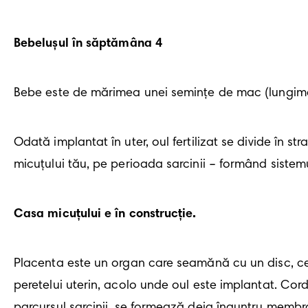
Bebelușul în săptămâna
4
Bebe este de mărimea unei semințe de mac (lungime:
Odată implantat în uter, oul fertilizat se divide în st
micuțului tău, pe perioada sarcinii – formând sistemu
Casa micuțului e în construcție.
Placenta este un organ care seamănă cu un disc, ce l
peretelui uterin, acolo unde oul este implantat. Cordo
parcursul sarcinii, se formează deja înauntru membra