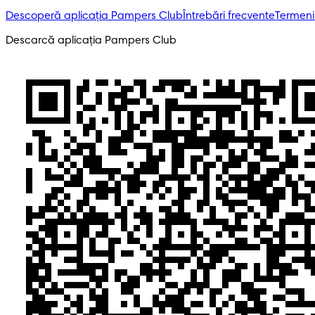
Descoperă aplicația Pampers Club
Întrebări frecvente
Termeni 
Descarcă aplicația Pampers Club