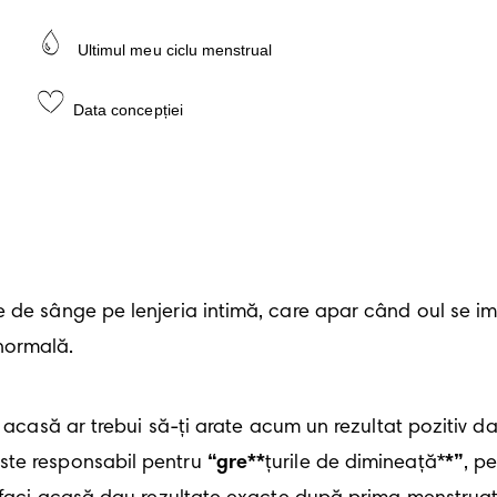
Ultimul meu ciclu menstrual
Data concepției
 de sânge pe lenjeria intimă, care apar când oul se imp
normală.
ci acasă ar trebui să-ți arate acum un rezultat pozitiv d
ste responsabil pentru 
“gre**
țurile de dimineață*
*”
, p