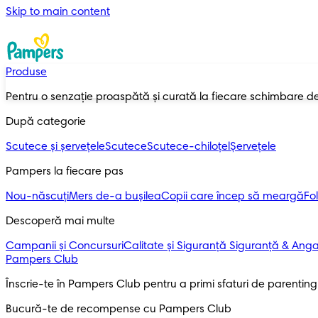
Skip to main content
Produse
Pentru o senzație proaspătă și curată la fiecare schimbare d
După categorie
Scutece și șervețele
Scutece
Scutece-chiloțel
Șervețele
Pampers la fiecare pas
Nou-născuți
Mers de-a bușilea
Copii care încep să meargă
Fol
Descoperă mai multe
Campanii și Concursuri
Calitate și Siguranță
Siguranță & Ang
Pampers Club
Înscrie-te în Pampers Club pentru a primi sfaturi de parenting ș
Bucură-te de recompense cu Pampers Club