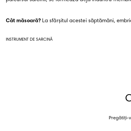
Cât măsoară?
 La sfârșitul acestei săptămâni, embr
INSTRUMENT DE SARCINĂ
C
 Pregătiți-