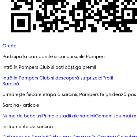
Oferte
Participă la campaniile și concursurile Pampers
Intră în Pampers Club și poți câștiga premii
Intră în Pampers Club și descoperă surprizele!​
Profil
Sarcină
Urmărește fiecare etapă a sarcinii; Pampers te ghidează pas
Sarcina- articole
Nume de bebeluși
Primele stadii ale sarcinii
Gemeni sau mai mul
Instrumente de sarcină