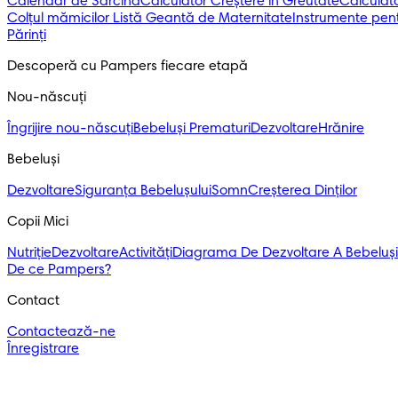
Calendar de Sarcină
Calculator Creștere în Greutate
Calculato
Colțul mămicilor
Listă Geantă de Maternitate
Instrumente pent
Părinți
Descoperă cu Pampers fiecare etapă
Nou-născuți 
Îngrijire nou-născuți
Bebeluși Prematuri
Dezvoltare
Hrănire
Bebeluși 
Dezvoltare
Siguranța Bebelușului
Somn
Creșterea Dinților
Copii Mici
Nutriție
Dezvoltare
Activități
Diagrama De Dezvoltare A Bebeluși
De ce Pampers?
Contact
Contactează-ne
Înregistrare