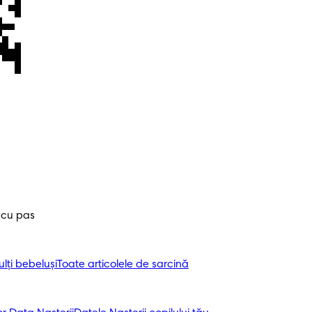
 cu pas
ți bebeluși
Toate articolele de sarcină