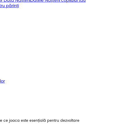
r Data Nașterii
Datele Nașterii copilului tău
ru părinți
lor
e ce joaca este esențială pentru dezvoltare