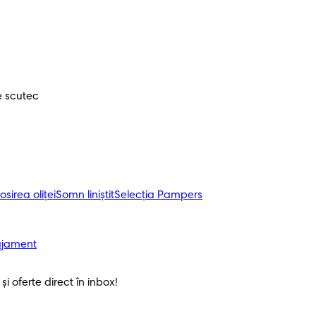
e scutec
osirea oliței
Somn liniștit
Selecția Pampers
ajament
i oferte direct în inbox! 