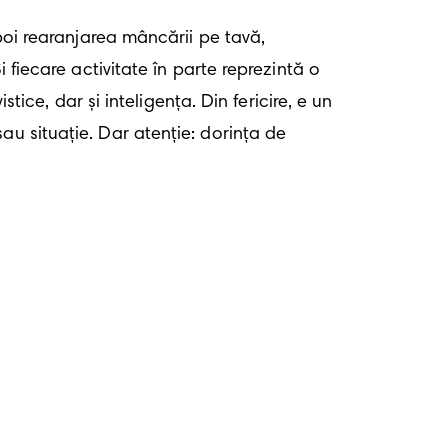
poi rearanjarea mâncării pe tavă, 
 fiecare activitate în parte reprezintă o 
tice, dar și inteligența. Din fericire, e un 
u situație. Dar atenție: dorința de 