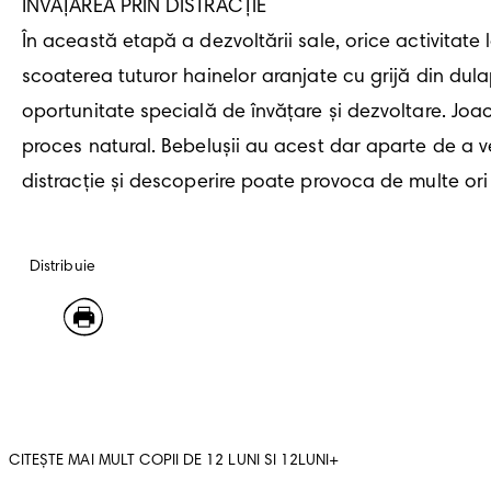
ÎNVĂȚAREA PRIN DISTRACȚIE 

În această etapă a dezvoltării sale, orice activitate 
scoaterea tuturor hainelor aranjate cu grijă din dulap 
oportunitate specială de învățare și dezvoltare. Joaca îl
proces natural. Bebelușii au acest dar aparte de a ve
distracție și descoperire poate provoca de multe ori
Distribuie
CITEȘTE MAI MULT COPII DE 12 LUNI SI 12LUNI+