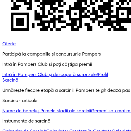
Oferte
Participă la campaniile și concursurile Pampers
Intră în Pampers Club și poți câștiga premii
Intră în Pampers Club și descoperă surprizele!​
Profil
Sarcină
Urmărește fiecare etapă a sarcinii; Pampers te ghidează pas
Sarcina- articole
Nume de bebeluși
Primele stadii ale sarcinii
Gemeni sau mai mul
Instrumente de sarcină