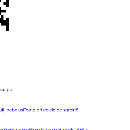
 cu pas
ți bebeluși
Toate articolele de sarcină