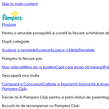
Skip to main content
Produse
Pentru o senzație proaspătă și curată la fiecare schimbare d
După categorie
Scutece și șervețele
Scutece
Scutece-chiloțel
Șervețele
Pampers la fiecare pas
Nou-născuți
Mers de-a bușilea
Copii care încep să meargă
Fol
Descoperă mai multe
Campanii și Concursuri
Calitate și Siguranță
Siguranță & Ang
Pampers Club
Înscrie-te în Pampers Club pentru a primi sfaturi de parenting ș
Bucură-te de recompense cu Pampers Club