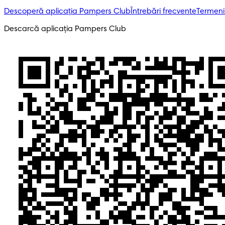
Descoperă aplicația Pampers Club
Întrebări frecvente
Termeni 
Descarcă aplicația Pampers Club