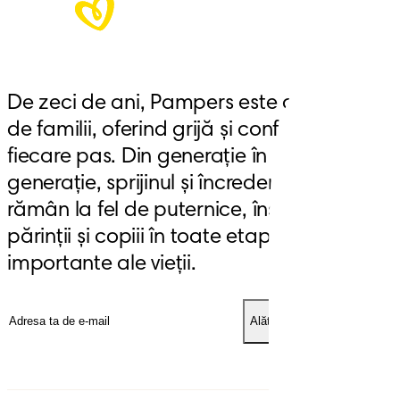
De zeci de ani, Pampers este alături 
de familii, oferind grijă și confort la 
fiecare pas. Din generație în 
generație, sprijinul și încrederea 
rămân la fel de puternice, însoțind 
părinții și copiii în toate etapele 
importante ale vieții.
Alătură-te clubului