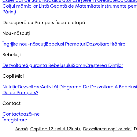
Calendar de Sarcină
Calculator Creștere în Greutate
Calculato
Colțul mămicilor
Listă Geantă de Maternitate
Instrumente pent
Părinți
Descoperă cu Pampers fiecare etapă
Nou-născuți 
Îngrijire nou-născuți
Bebeluși Prematuri
Dezvoltare
Hrănire
Bebeluși 
Dezvoltare
Siguranța Bebelușului
Somn
Creșterea Dinților
Copii Mici
Nutriție
Dezvoltare
Activități
Diagrama De Dezvoltare A Bebeluși
De ce Pampers?
Contact
Contactează-ne
Înregistrare
Acasă
Copii de 12 luni si 12luni+
Dezvoltarea copiilor mici
D