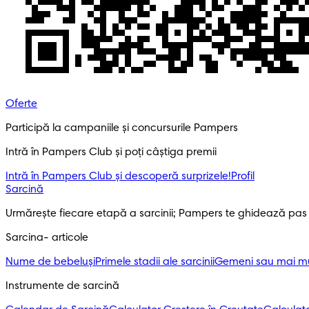
Oferte
Participă la campaniile și concursurile Pampers
Intră în Pampers Club și poți câștiga premii
Intră în Pampers Club și descoperă surprizele!​
Profil
Sarcină
Urmărește fiecare etapă a sarcinii; Pampers te ghidează pas
Sarcina- articole
Nume de bebeluși
Primele stadii ale sarcinii
Gemeni sau mai mul
Instrumente de sarcină