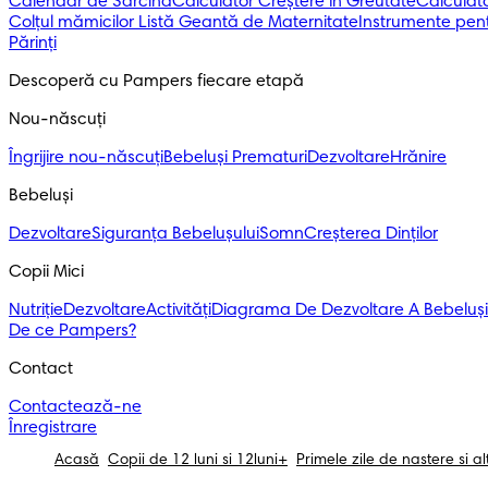
Calendar de Sarcină
Calculator Creștere în Greutate
Calculato
Colțul mămicilor
Listă Geantă de Maternitate
Instrumente pent
Părinți
Descoperă cu Pampers fiecare etapă
Nou-născuți 
Îngrijire nou-născuți
Bebeluși Prematuri
Dezvoltare
Hrănire
Bebeluși 
Dezvoltare
Siguranța Bebelușului
Somn
Creșterea Dinților
Copii Mici
Nutriție
Dezvoltare
Activități
Diagrama De Dezvoltare A Bebeluși
De ce Pampers?
Contact
Contactează-ne
Înregistrare
Acasă
Copii de 12 luni si 12luni+
Primele zile de nastere si al