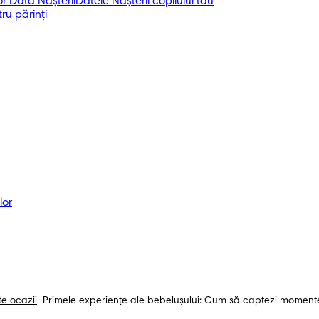
r Data Nașterii
Datele Nașterii copilului tău
ru părinți
lor
te ocazii
Primele experienţe ale bebelușului: Cum să captezi moment