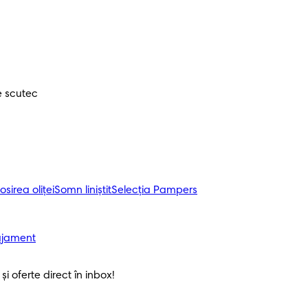
e scutec
osirea oliței
Somn liniștit
Selecția Pampers
ajament
i oferte direct în inbox! 