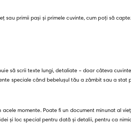
eț sau primii pași și primele cuvinte, cum poți să capt
ebuie să scrii texte lungi, detaliate – doar câteva cuvint
mente speciale când bebelușul tău a zâmbit sau a stat p
din acele momente. Poate fi un document minunat al vieții
 idei și loc special pentru dată și detalii, pentru ca nimi