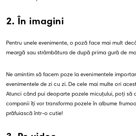
2
.
În imagini
Pentru unele evenimente, o poză face mai mult decât 
meargă sau strâmbătura de după prima gură de maz
Ne amintim să facem poze la evenimentele importan
evenimentele de zi cu zi. De cele mai multe ori aceste 
Atunci când pui deoparte pozele micuțului, poți să op
companii îți vor transforma pozele în albume frumoa
prăfuiască într-o cutie!