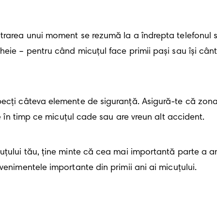
trarea unui moment se rezumă la a îndrepta telefonul s
heie – pentru când micuțul face primii pași sau își cânt
ecți câteva elemente de siguranță. Asigură-te că zona 
re în timp ce micuțul cade sau are vreun alt accident.
ţului tău, ține minte că cea mai importantă parte a ami
venimentele importante din primii ani ai micuțului.