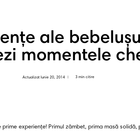
ienţe ale bebeluș
ezi momentele ch
3 min citire
Actualizat Iunie 20, 2014
|
rime experiențe! Primul zâmbet, prima masă solidă, prim