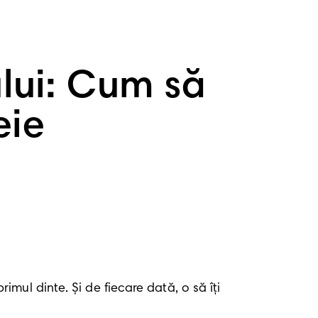
ului: Cum să
eie
ul dinte. Și de fiecare dată, o să îți 