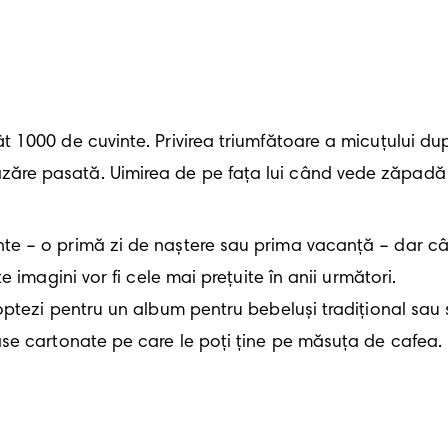
1000 de cuvinte. Privirea triumfătoare a micuțului după
ăre pasată. Uimirea de pe fața lui când vede zăpadă 
te – o primă zi de naștere sau prima vacanță – dar câ
imagini vor fi cele mai prețuite în anii următori. 

tezi pentru un album pentru bebeluși tradițional sau să
se cartonate pe care le poți ține pe măsuța de cafea. N