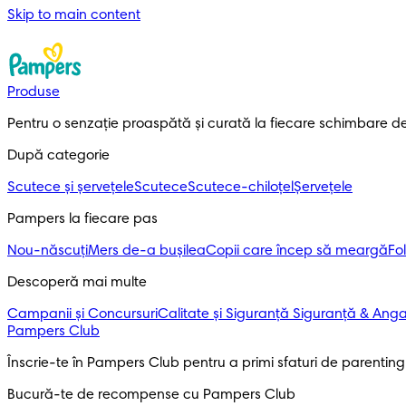
Skip to main content
Produse
Pentru o senzație proaspătă și curată la fiecare schimbare d
După categorie
Scutece și șervețele
Scutece
Scutece-chiloțel
Șervețele
Pampers la fiecare pas
Nou-născuți
Mers de-a bușilea
Copii care încep să meargă
Fol
Descoperă mai multe
Campanii și Concursuri
Calitate și Siguranță
Siguranță & Ang
Pampers Club
Înscrie-te în Pampers Club pentru a primi sfaturi de parenting ș
Bucură-te de recompense cu Pampers Club