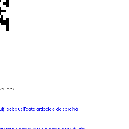
 cu pas
ți bebeluși
Toate articolele de sarcină