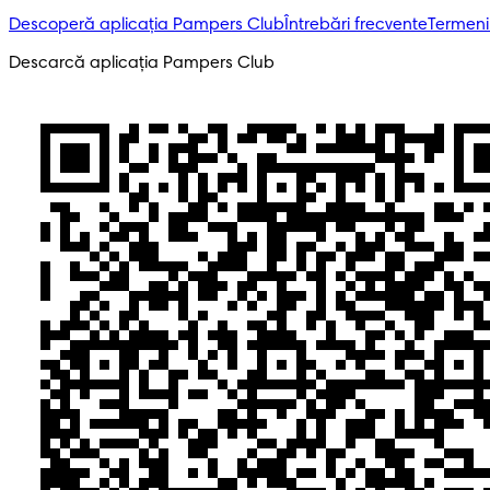
Descoperă aplicația Pampers Club
Întrebări frecvente
Termeni 
Descarcă aplicația Pampers Club