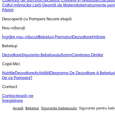
Calendar de Sarcină
Calculator Creștere în Greutate
Calculato
Colțul mămicilor
Listă Geantă de Maternitate
Instrumente pent
Părinți
Descoperă cu Pampers fiecare etapă
Nou-născuți 
Îngrijire nou-născuți
Bebeluși Prematuri
Dezvoltare
Hrănire
Bebeluși 
Dezvoltare
Siguranța Bebelușului
Somn
Creșterea Dinților
Copii Mici
Nutriție
Dezvoltare
Activități
Diagrama De Dezvoltare A Bebeluși
De ce Pampers?
Contact
Contactează-ne
Înregistrare
Acasă
Bebelusi
Siguranta bebelusului
Siguranța pentru bebe