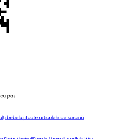
 cu pas
ți bebeluși
Toate articolele de sarcină