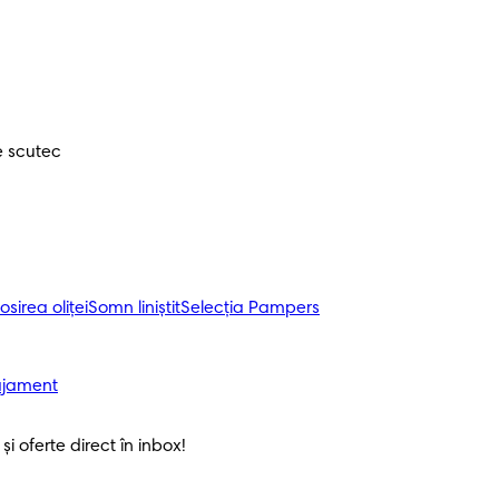
e scutec
osirea oliței
Somn liniștit
Selecția Pampers
ajament
i oferte direct în inbox! 