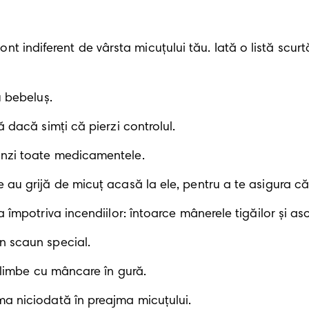
cont indiferent de vârsta micuțului tău. Iată o listă scurt
u bebeluș.
 dacă simți că pierzi controlul.
unzi toate medicamentele.
au grijă de micuț acasă la ele, pentru a te asigura că s
 împotriva incendiilor: întoarce mânerele tigăilor și as
n scaun special.
 plimbe cu mâncare în gură. 
ma niciodată în preajma micuțului.