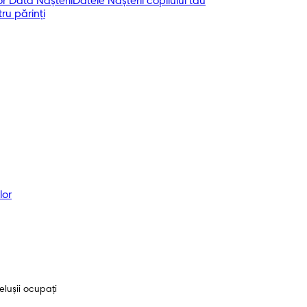
r Data Nașterii
Datele Nașterii copilului tău
ru părinți
lor
lușii ocupați