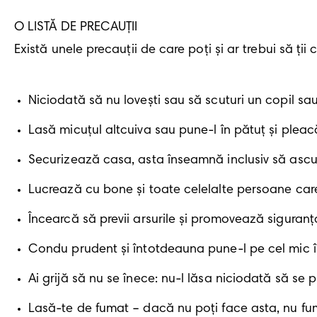
O LISTĂ DE PRECAUȚII 

Există unele precauții de care poți și ar trebui să ții 
Niciodată să nu lovești sau să scuturi un copil sa
Lasă micuțul altcuiva sau pune-l în pătuț și pleacă
Securizează casa, asta înseamnă inclusiv să asc
Lucrează cu bone și toate celelalte persoane care 
Încearcă să previi arsurile și promovează siguranța
Condu prudent și întotdeauna pune-l pe cel mic î
Ai grijă să nu se înece: nu-l lăsa niciodată să se
Lasă-te de fumat – dacă nu poți face asta, nu fu