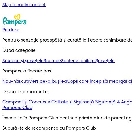
Skip to main content
Produse
Pentru o senzație proaspătă și curată la fiecare schimbare d
După categorie
Scutece și șervețele
Scutece
Scutece-chiloțel
Șervețele
Pampers la fiecare pas
Nou-născuți
Mers de-a bușilea
Copii care încep să meargă
Fol
Descoperă mai multe
Campanii și Concursuri
Calitate și Siguranță
Siguranță & Ang
Pampers Club
Înscrie-te în Pampers Club pentru a primi sfaturi de parenting ș
Bucură-te de recompense cu Pampers Club