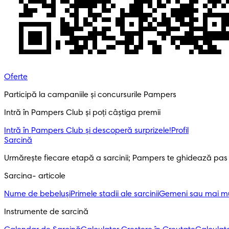
Oferte
Participă la campaniile și concursurile Pampers
Intră în Pampers Club și poți câștiga premii
Intră în Pampers Club și descoperă surprizele!​
Profil
Sarcină
Urmărește fiecare etapă a sarcinii; Pampers te ghidează pas
Sarcina- articole
Nume de bebeluși
Primele stadii ale sarcinii
Gemeni sau mai mul
Instrumente de sarcină