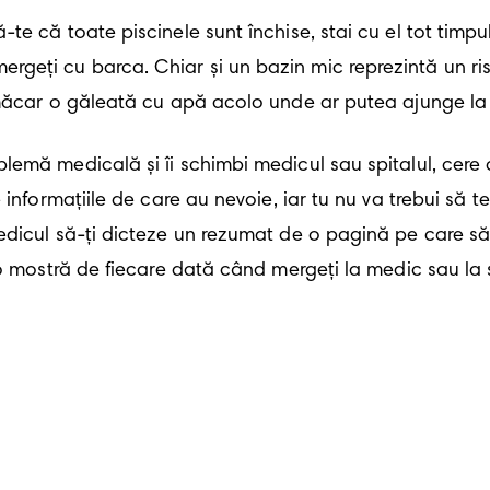
-te că toate piscinele sunt închise, stai cu el tot timp
rgeți cu barca. Chiar și un bazin mic reprezintă un ris
ci măcar o găleată cu apă acolo unde ar putea ajunge la
emă medicală și îi schimbi medicul sau spitalul, cere co
 informațiile de care au nevoie, iar tu nu va trebui să t
dicul să-ți dicteze un rezumat de o pagină pe care să-l 
 o mostră de fiecare dată când mergeți la medic sau la s