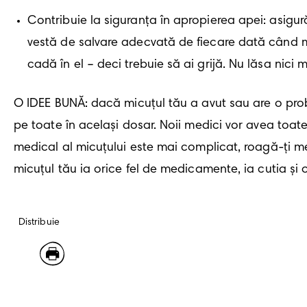
Contribuie la siguranța în apropierea apei: asigură
vestă de salvare adecvată de fiecare dată când me
cadă în el – deci trebuie să ai grijă. Nu lăsa ni
O IDEE BUNĂ: dacă micuțul tău a avut sau are o probl
pe toate în același dosar. Noii medici vor avea toate
medical al micuțului este mai complicat, roagă-ți me
micuțul tău ia orice fel de medicamente, ia cutia și
Distribuie