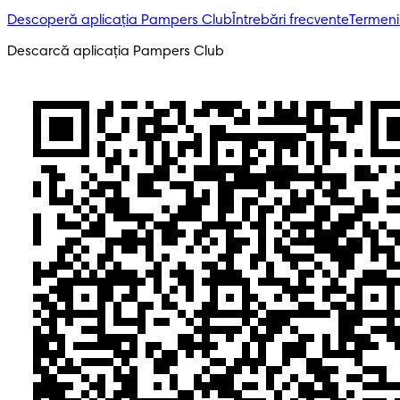
Descoperă aplicația Pampers Club
Întrebări frecvente
Termeni 
Descarcă aplicația Pampers Club