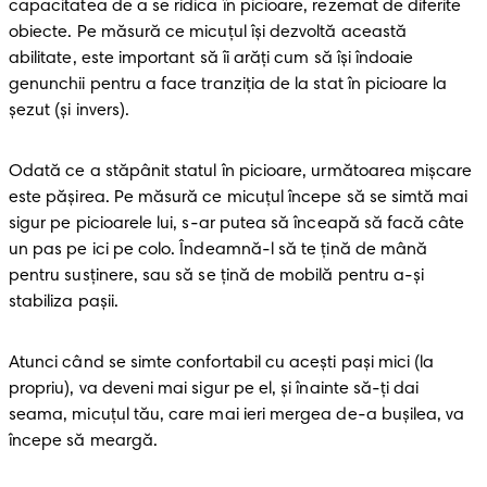
capacitatea de a se ridica în picioare, rezemat de diferite 
obiecte. Pe măsură ce micuțul își dezvoltă această 
abilitate, este important să îi arăți cum să își îndoaie 
genunchii pentru a face tranziția de la stat în picioare la 
șezut (și invers).
Odată ce a stăpânit statul în picioare, următoarea mișcare 
este pășirea. Pe măsură ce micuțul începe să se simtă mai 
sigur pe picioarele lui, s-ar putea să înceapă să facă câte 
un pas pe ici pe colo. Îndeamnă-l să te țină de mână 
pentru susținere, sau să se țină de mobilă pentru a-și 
stabiliza pașii.
Atunci când se simte confortabil cu acești pași mici (la 
propriu), va deveni mai sigur pe el, și înainte să-ți dai 
seama, micuțul tău, care mai ieri mergea de-a bușilea, va 
începe să meargă. 