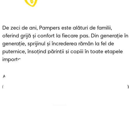
De zeci de ani, Pampers este alături de familii, 
oferind grijă și confort la fiecare pas. Din generație în 
generație, sprijinul și încrederea rămân la fel de 
puternice, însoțind părinții și copiii în toate etapele 
importante ale vieții.
Alătură-te clubului
Scutece cu benzi
Înregistrează-te la
Pampers
Scutece-chiloțel
Contactează-ne
Șervețele