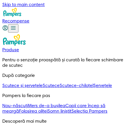
Skip to main content
Recompense
Produse
Pentru o senzație proaspătă și curată la fiecare schimbare 
de scutec
După categorie
Scutece și șervețele
Scutece
Scutece-chiloțel
Șervețele
Pampers la fiecare pas
Nou-născuți
Mers de-a bușilea
Copii care încep să
meargă
Folosirea oliței
Somn liniștit
Selecția Pampers
Descoperă mai multe