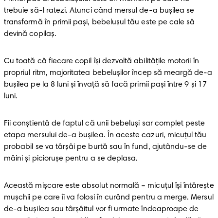
trebuie să-l ratezi. Atunci când mersul de-a bușilea se 
transformă în primii pași, bebelușul tău este pe cale să 
devină copilaș.
Cu toată că fiecare copil își dezvoltă abilitățile motorii în 
propriul ritm, majoritatea bebelușilor încep să meargă de-a 
bușilea pe la 8 luni și învață să facă primii pași între 9 și 17 
luni.
Fii conștientă de faptul că unii bebeluși sar complet peste 
etapa mersului de-a bușilea. În aceste cazuri, micuțul tău 
probabil se va târșâi pe burtă sau în fund, ajutându-se de 
mâini și piciorușe pentru a se deplasa.
Această mișcare este absolut normală – micuțul își întărește 
mușchii pe care îi va folosi în curând pentru a merge. Mersul 
de-a bușilea sau târșâitul vor fi urmate îndeaproape de 