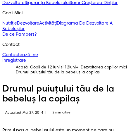
Dezvoltare
Siguranța Bebelușului
Somn
Creșterea Dinților
Copii Mici
Nutriție
Dezvoltare
Activități
Diagrama De Dezvoltare A
Bebelușilor
De ce Pampers?
Contact
Contactează-ne
Înregistrare
Acasă
Copii de 12 luni si 12luni+
Dezvoltarea copiilor mici
Drumul puiuţului tău de la bebeluș la copilaș
Drumul puiuţului tău de la
bebeluș la copilaș
2 min citire
Actualizat Mai 27, 2014
|
Primul pas al bebelușului este un moment pe care nu 