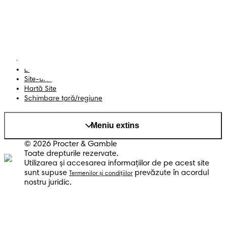
Siguranță și angajament
Profil
Termeni și Condiții
Declarație de accesibilitate
Confidențialitate
Datele Mele
Site-ul PG
Hartă Site
Schimbare ţară/regiune
Meniu extins
© 2026 Procter & Gamble
Toate drepturile rezervate.
Utilizarea şi accesarea informaţiilor de pe acest site
sunt supuse
prevăzute în acordul
Termenilor şi condiţiilor
nostru juridic.