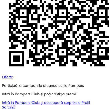
Oferte
Participă la campaniile și concursurile Pampers
Intră în Pampers Club și poți câștiga premii
Intră în Pampers Club și descoperă surprizele!​
Profil
Sarcină