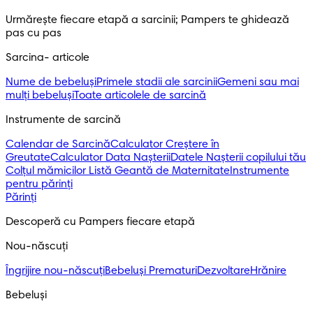
Urmărește fiecare etapă a sarcinii; Pampers te ghidează 
pas cu pas
Sarcina- articole
Nume de bebeluși
Primele stadii ale sarcinii
Gemeni sau mai
mulți bebeluși
Toate articolele de sarcină
Instrumente de sarcină
Calendar de Sarcină
Calculator Creștere în
Greutate
Calculator Data Nașterii
Datele Nașterii copilului tău
Colțul mămicilor
Listă Geantă de Maternitate
Instrumente
pentru părinți
Părinți
Descoperă cu Pampers fiecare etapă
Nou-născuți 
Îngrijire nou-născuți
Bebeluși Prematuri
Dezvoltare
Hrănire
Bebeluși 