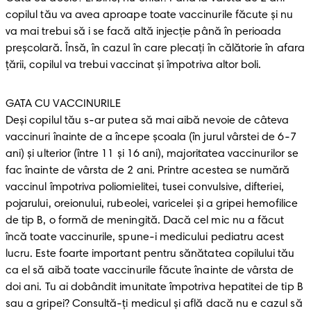
copilul tău va avea aproape toate vaccinurile făcute şi nu 
va mai trebui să i se facă altă injecţie până în perioada 
preşcolară. Însă, în cazul în care plecați în călătorie în afara 
țării, copilul va trebui vaccinat și împotriva altor boli. 
GATA CU VACCINURILE 

Deși copilul tău s-ar putea să mai aibă nevoie de câteva 
vaccinuri înainte de a începe școala (în jurul vârstei de 6-7 
ani) și ulterior (între 11 și 16 ani), majoritatea vaccinurilor se 
fac înainte de vârsta de 2 ani. Printre acestea se numără 
vaccinul împotriva poliomielitei, tusei convulsive, difteriei, 
pojarului, oreionului, rubeolei, varicelei și a gripei hemofilice 
de tip B, o formă de meningită. Dacă cel mic nu a făcut 
încă toate vaccinurile, spune-i medicului pediatru acest 
lucru. Este foarte important pentru sănătatea copilului tău 
ca el să aibă toate vaccinurile făcute înainte de vârsta de 
doi ani. Tu ai dobândit imunitate împotriva hepatitei de tip B 
sau a gripei? Consultă-ți medicul și află dacă nu e cazul să 