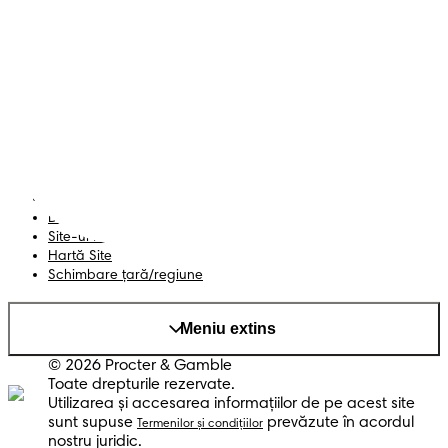
Scutece cu benzi
Înregistrează-te la
Pampers
Scutece-chiloțel
Contactează-ne
Șervețele
Siguranță și angajament
Profil
Termeni și Condiții
Declarație de accesibilitate
Confidențialitate
Datele Mele
Site-ul PG
Hartă Site
Schimbare ţară/regiune
Meniu extins
© 2026 Procter & Gamble
Toate drepturile rezervate.
Utilizarea şi accesarea informaţiilor de pe acest site
sunt supuse
prevăzute în acordul
Termenilor şi condiţiilor
nostru juridic.