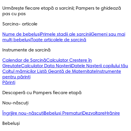
Urmărește fiecare etapă a sarcinii; Pampers te ghidează 
pas cu pas
Sarcina- articole
Nume de bebeluși
Primele stadii ale sarcinii
Gemeni sau mai
mulți bebeluși
Toate articolele de sarcină
Instrumente de sarcină
Calendar de Sarcină
Calculator Creștere în
Greutate
Calculator Data Nașterii
Datele Nașterii copilului tău
Colțul mămicilor
Listă Geantă de Maternitate
Instrumente
pentru părinți
Părinți
Descoperă cu Pampers fiecare etapă
Nou-născuți 
Îngrijire nou-născuți
Bebeluși Prematuri
Dezvoltare
Hrănire
Bebeluși 