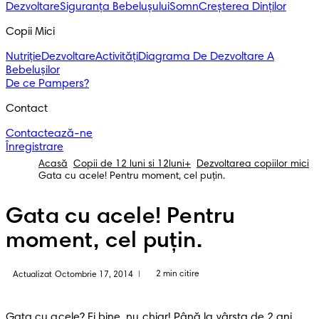
Dezvoltare
Siguranța Bebelușului
Somn
Creșterea Dinților
Copii Mici
Nutriție
Dezvoltare
Activități
Diagrama De Dezvoltare A
Bebelușilor
De ce Pampers?
Contact
Contactează-ne
Înregistrare
Acasă
Copii de 12 luni si 12luni+
Dezvoltarea copiilor mici
Gata cu acele! Pentru moment, cel puţin.
Gata cu acele! Pentru
moment, cel puţin.
2 min citire
Actualizat Octombrie 17, 2014
|
Gata cu acele? Ei bine, nu chiar! Până la vârsta de 2 ani 