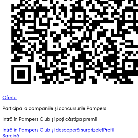
Oferte
Participă la campaniile și concursurile Pampers
Intră în Pampers Club și poți câștiga premii
Intră în Pampers Club și descoperă surprizele!​
Profil
Sarcină