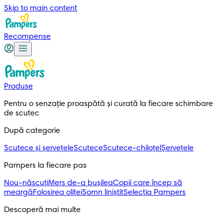
Skip to main content
Recompense
Produse
Pentru o senzație proaspătă și curată la fiecare schimbare 
de scutec
După categorie
Scutece și șervețele
Scutece
Scutece-chiloțel
Șervețele
Pampers la fiecare pas
Nou-născuți
Mers de-a bușilea
Copii care încep să
meargă
Folosirea oliței
Somn liniștit
Selecția Pampers
Descoperă mai multe