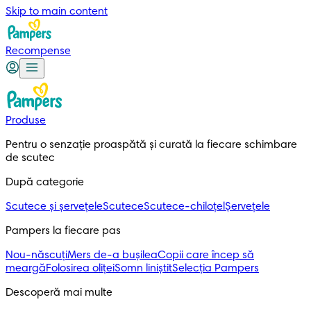
Skip to main content
Recompense
Produse
Pentru o senzație proaspătă și curată la fiecare schimbare 
de scutec
După categorie
Scutece și șervețele
Scutece
Scutece-chiloțel
Șervețele
Pampers la fiecare pas
Nou-născuți
Mers de-a bușilea
Copii care încep să
meargă
Folosirea oliței
Somn liniștit
Selecția Pampers
Descoperă mai multe