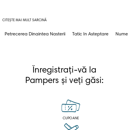
CITEȘTE MAI MULT SARCINĂ
Petrecerea Dinaintea Nasterii
Tatic In Asteptare
Nume D
Înregistrați-vă la 
Pampers și veți găsi: 
CUPOANE