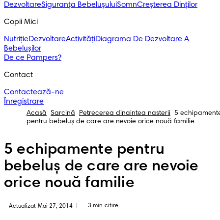
Dezvoltare
Siguranța Bebelușului
Somn
Creșterea Dinților
Copii Mici
Nutriție
Dezvoltare
Activități
Diagrama De Dezvoltare A
Bebelușilor
De ce Pampers?
Contact
Contactează-ne
Înregistrare
Acasă
Sarcină
Petrecerea dinaintea nasterii
5 echipament
pentru bebeluș de care are nevoie orice nouă familie
5 echipamente pentru
bebeluș de care are nevoie
orice nouă familie
3 min citire
Actualizat Mai 27, 2014
|