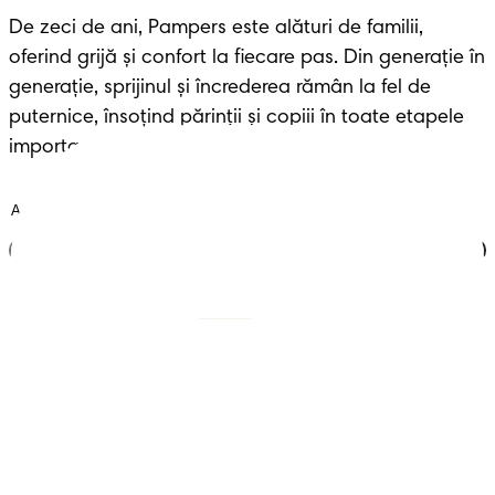
De zeci de ani, Pampers este alături de familii, 
oferind grijă și confort la fiecare pas. Din generație în 
generație, sprijinul și încrederea rămân la fel de 
puternice, însoțind părinții și copiii în toate etapele 
importante ale vieții.
Alătură-te clubului
Scutece cu benzi
Înregistrează-te la
Pampers
Scutece-chiloțel
Contactează-ne
Șervețele
Siguranță și angajament
Profil