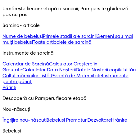
Urmărește fiecare etapă a sarcinii; Pampers te ghidează 
pas cu pas
Sarcina- articole
Nume de bebeluși
Primele stadii ale sarcinii
Gemeni sau mai
mulți bebeluși
Toate articolele de sarcină
Instrumente de sarcină
Calendar de Sarcină
Calculator Creștere în
Greutate
Calculator Data Nașterii
Datele Nașterii copilului tău
Colțul mămicilor
Listă Geantă de Maternitate
Instrumente
pentru părinți
Părinți
Descoperă cu Pampers fiecare etapă
Nou-născuți 
Îngrijire nou-născuți
Bebeluși Prematuri
Dezvoltare
Hrănire
Bebeluși 