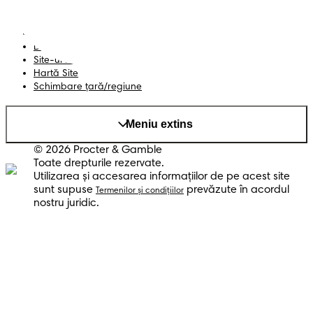
Termeni și Condiții
Declarație de accesibilitate
Confidențialitate
Datele Mele
Site-ul PG
Hartă Site
Schimbare ţară/regiune
Meniu extins
© 2026 Procter & Gamble
Toate drepturile rezervate.
Utilizarea şi accesarea informaţiilor de pe acest site
sunt supuse
prevăzute în acordul
Termenilor şi condiţiilor
nostru juridic.