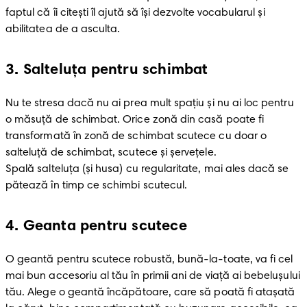
faptul că îi citești îl ajută să îşi dezvolte vocabularul și 
abilitatea de a asculta. 
3
.
Salteluța pentru schimbat
Nu te stresa dacă nu ai prea mult spațiu şi nu ai loc pentru 
o măsuță de schimbat. Orice zonă din casă poate fi 
transformată în zonă de schimbat scutece cu doar o 
salteluță de schimbat, scutece şi șervețele. 

Spală salteluţa (şi husa) cu regularitate, mai ales dacă se 
pătează în timp ce schimbi scutecul.
4
.
Geanta pentru scutece
O geantă pentru scutece robustă, bună-la-toate, va fi cel 
mai bun accesoriu al tău în primii ani de viaţă ai bebeluşului 
tău. Alege o geantă încăpătoare, care să poată fi ataşată 