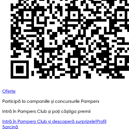
Oferte
Participă la campaniile și concursurile Pampers
Intră în Pampers Club și poți câștiga premii
Intră în Pampers Club și descoperă surprizele!​
Profil
Sarcină