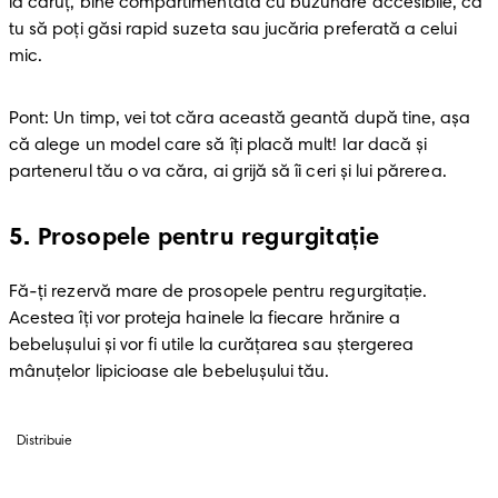
la căruţ, bine compartimentată cu buzunare accesibile, ca 
tu să poţi găsi rapid suzeta sau jucăria preferată a celui 
mic. 
Pont: Un timp, vei tot căra această geantă după tine, aşa 
că alege un model care să îţi placă mult! Iar dacă şi 
partenerul tău o va căra, ai grijă să îi ceri şi lui părerea. 
5
.
Prosopele pentru regurgitaţie
Fă-ţi rezervă mare de prosopele pentru regurgitaţie. 
Acestea îţi vor proteja hainele la fiecare hrănire a 
bebeluşului şi vor fi utile la curăţarea sau ştergerea 
mânuţelor lipicioase ale bebeluşului tău.
Distribuie