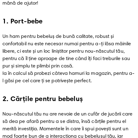
mână de ajutor! 
1
.
Port-bebe
Un ham pentru bebeluș de bună calitate, robust şi 
confortabil nu este necesar numai pentru a-ți lăsa mâinile 
libere, ci este şi un loc liniștitor pentru nou-născutul tău, 
pentru că îl ține aproape de tine când îţi faci treburile sau 
pur și simplu te plimbi prin casă. 

Ia în calcul să probezi câteva hamuri la magazin, pentru a-
l găsi pe cel care ţi se potriveşte perfect. 
2
.
Cărţile pentru bebeluş
Nou-născutul tău nu are nevoie de un cufăr de jucării care 
să dea pe afară pentru a se distra, însă cărțile pentru el 
merită investiţia. Momentele în care îi spui povești sunt un 
mod foarte bun de a interacționa cu bebelușul tău, iar 