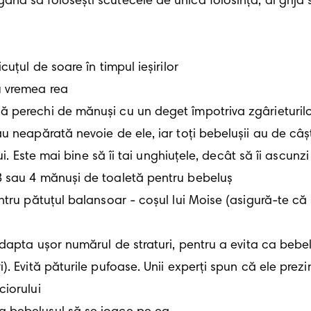
u neapărată nevoie de ele, iar toți bebelușii au de câș
ui. Este mai bine să îi tai unghiuțele, decât să îi ascunzi
 Evită păturile pufoase. Unii experți spun că ele prezin