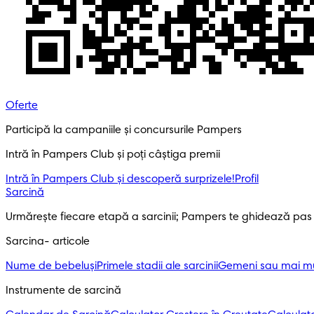
Oferte
Participă la campaniile și concursurile Pampers
Intră în Pampers Club și poți câștiga premii
Intră în Pampers Club și descoperă surprizele!​
Profil
Sarcină
Urmărește fiecare etapă a sarcinii; Pampers te ghidează pas
Sarcina- articole
Nume de bebeluși
Primele stadii ale sarcinii
Gemeni sau mai mul
Instrumente de sarcină