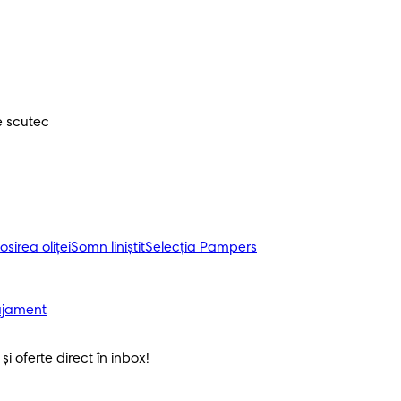
e scutec
osirea oliței
Somn liniștit
Selecția Pampers
ajament
i oferte direct în inbox! 