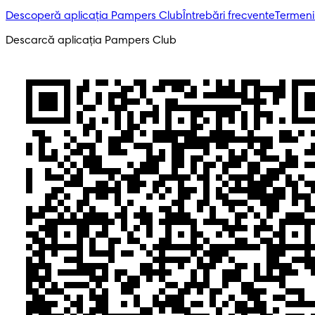
Descoperă aplicația Pampers Club
Întrebări frecvente
Termeni 
Descarcă aplicația Pampers Club