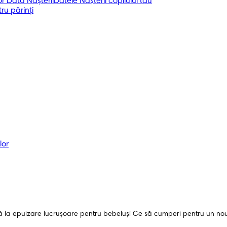
r Data Nașterii
Datele Nașterii copilului tău
ru părinți
lor
a epuizare lucrușoare pentru bebeluși Ce să cumperi pentru un nou