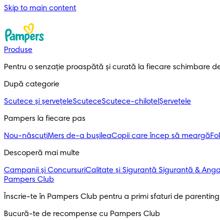
Skip to main content
Produse
Pentru o senzație proaspătă și curată la fiecare schimbare d
După categorie
Scutece și șervețele
Scutece
Scutece-chiloțel
Șervețele
Pampers la fiecare pas
Nou-născuți
Mers de-a bușilea
Copii care încep să meargă
Fol
Descoperă mai multe
Campanii și Concursuri
Calitate și Siguranță
Siguranță & Ang
Pampers Club
Înscrie-te în Pampers Club pentru a primi sfaturi de parenting ș
Bucură-te de recompense cu Pampers Club