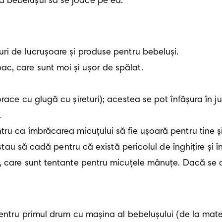
a bebelușul să se joace pe ea.
ri de lucrușoare și produse pentru bebeluși.



entru primul drum cu mașina al bebelușului (de la mater