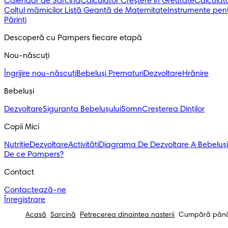
Calendar de Sarcină
Calculator Creștere în Greutate
Calculato
Colțul mămicilor
Listă Geantă de Maternitate
Instrumente pent
Părinți
Descoperă cu Pampers fiecare etapă
Nou-născuți 
Îngrijire nou-născuți
Bebeluși Prematuri
Dezvoltare
Hrănire
Bebeluși 
Dezvoltare
Siguranța Bebelușului
Somn
Creșterea Dinților
Copii Mici
Nutriție
Dezvoltare
Activități
Diagrama De Dezvoltare A Bebeluși
De ce Pampers?
Contact
Contactează-ne
Înregistrare
Acasă
Sarcină
Petrecerea dinaintea nasterii
Cumpără până l