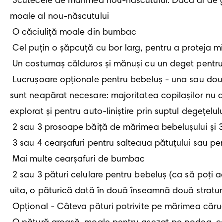
 Scutecele de mărimea nou-născutului. Dacă ai de gând să folosești scutecele de unică folosință, ai grijă să fie unele care pot absorbi scaunul 
moale al nou-născutului 

 O căciuliță moale din bumbac

 Cel puțin o șăpcuță cu bor larg, pentru a proteja micuțul de soare în timpul ieșirilor

 Un costumaș călduros și mănuși cu un deget pentru vremea rea

 Lucrușoare opționale pentru bebeluș - una sau două perechi de mănuși cu un deget împotriva zgârieturilor. Urmează o listă de obiecte care nu 
sunt neapărat necesare: majoritatea copilașilor nu a
explorat și pentru auto-liniștire prin suptul degețelul
 2 sau 3 prosoape băiță de mărimea bebelușului și 3 sau 4 mănuși de toaletă pentru bebeluș 

 3 sau 4 cearșafuri pentru salteaua pătuțului sau pentru pătuțul balansoar - coșul lui Moise (asigură-te că sunt fixate bine de saltea)

 Mai multe cearșafuri de bumbac

 2 sau 3 pături celulare pentru bebeluș (ca să poți adapta ușor numărul de straturi, pentru a evita ca bebelușul tău care doarme să transpire - nu 
uita, o păturică dată în două înseamnă două straturi).
 Opțional - Câteva pături potrivite pe mărimea căruciorului
