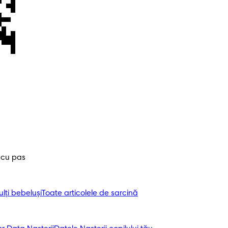
 cu pas
ți bebeluși
Toate articolele de sarcină