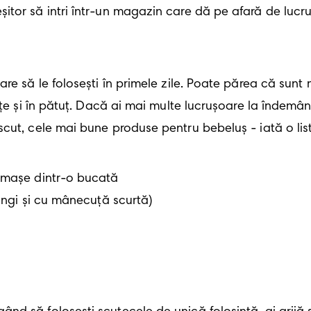
tor să intri într-un magazin care dă pe afară de lucrușo
e să le folosești în primele zile. Poate părea că sunt m
uțe și în pătuț. Dacă ai mai multe lucrușoare la îndemân
scut, cele mai bune produse pentru bebeluș - iată o lis