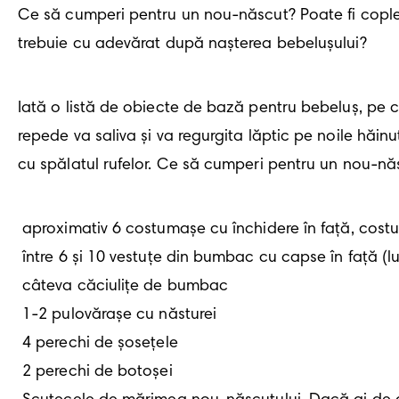
Ce să cumperi pentru un nou-născut? Poate fi copleși
trebuie cu adevărat după nașterea bebelușului? 
Iată o listă de obiecte de bază pentru bebeluș, pe car
repede va saliva și va regurgita lăptic pe noile hăin
cu spălatul rufelor. Ce să cumperi pentru un nou-nă
 aproximativ 6 costumașe cu închidere în față, costumașe dintr-o bucată

 între 6 și 10 vestuțe din bumbac cu capse în față (lungi și cu mânecuță scurtă)

 câteva căciulițe de bumbac 

 1-2 pulovărașe cu năsturei

 4 perechi de șosețele 

 2 perechi de botoșei 
