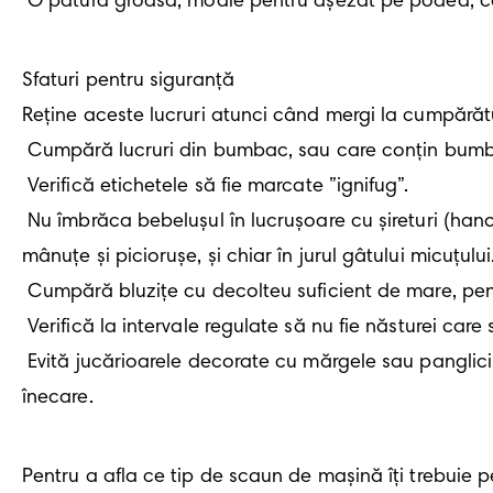
 O pătură groasă, moale pentru așezat pe podea, c
Sfaturi pentru siguranţă

Reține aceste lucruri atunci când mergi la cumpărătu
 Cumpără lucruri din bumbac, sau care conțin bumbac, care sunt moi și ușor de spălat.

 Verifică etichetele să fie marcate ”ignifug”.

 Nu îmbrăca bebelușul în lucrușoare cu șireturi (hanorace cu glugă cu șireturi); acestea se pot înfășura în jurul mânuțelor, al degețelelor de la 
mânuțe și piciorușe, și chiar în jurul gâtului micuțului.
 Cumpără bluzițe cu decolteu suficient de mare, pentru ca îmbrăcarea micuțului să fie ușoară pentru tine și confortabilă pentru el.

 Verifică la intervale regulate să nu fie năsturei care stau să cadă pentru că există pericolul de înghițire și înecare.

 Evită jucărioarele decorate cu mărgele sau panglici, care sunt tentante pentru micuțele mânuțe. Dacă se desfac, prezintă risc de înghițire și 
înecare.
Pentru a afla ce tip de scaun de mașină îți trebuie p