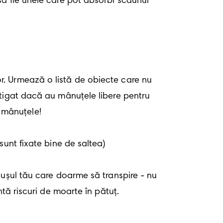
tigat dacă au mânuțele libere pentru 
 mânuțele! 

tă riscuri de moarte în pătuț.
