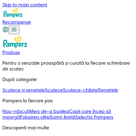
Skip to main content
Recompense
Produse
Pentru o senzație proaspătă și curată la fiecare schimbare 
de scutec
După categorie
Scutece și șervețele
Scutece
Scutece-chiloțel
Șervețele
Pampers la fiecare pas
Nou-născuți
Mers de-a bușilea
Copii care încep să
meargă
Folosirea oliței
Somn liniștit
Selecția Pampers
Descoperă mai multe