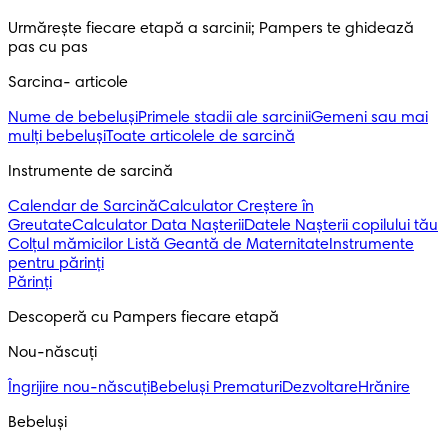
Urmărește fiecare etapă a sarcinii; Pampers te ghidează 
pas cu pas
Sarcina- articole
Nume de bebeluși
Primele stadii ale sarcinii
Gemeni sau mai
mulți bebeluși
Toate articolele de sarcină
Instrumente de sarcină
Calendar de Sarcină
Calculator Creștere în
Greutate
Calculator Data Nașterii
Datele Nașterii copilului tău
Colțul mămicilor
Listă Geantă de Maternitate
Instrumente
pentru părinți
Părinți
Descoperă cu Pampers fiecare etapă
Nou-născuți 
Îngrijire nou-născuți
Bebeluși Prematuri
Dezvoltare
Hrănire
Bebeluși 