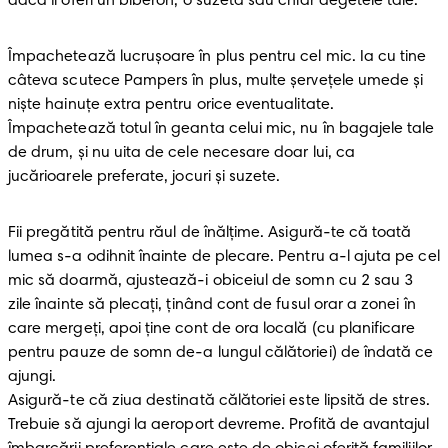
dacă îi oferi un biberon, o suzetă sau chiar degetele tale.
Împachetează lucrușoare în plus pentru cel mic. Ia cu tine 
câteva scutece Pampers în plus, multe șervețele umede și 
niște hainuțe extra pentru orice eventualitate. 
Împachetează totul în geanta celui mic, nu în bagajele tale 
de drum, și nu uita de cele necesare doar lui, ca 
jucărioarele preferate, jocuri și suzete.
Fii pregătită pentru răul de înălțime. Asigură-te că toată 
lumea s-a odihnit înainte de plecare. Pentru a-l ajuta pe cel 
mic să doarmă, ajustează-i obiceiul de somn cu 2 sau 3 
zile înainte să plecați, ţinând cont de fusul orar a zonei în 
care mergeţi, apoi ţine cont de ora locală (cu planificare 
pentru pauze de somn de-a lungul călătoriei) de îndată ce 
ajungi.

Asigură-te că ziua destinată călătoriei este lipsită de stres. 
Trebuie să ajungi la aeroport devreme. Profită de avantajul 