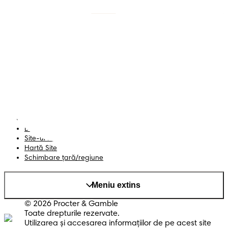
Scutece cu benzi
Înregistrează-te la
Pampers
Scutece-chiloțel
Contactează-ne
Șervețele
Siguranță și angajament
Profil
Termeni și Condiții
Declarație de accesibilitate
Confidențialitate
Datele Mele
Site-ul PG
Hartă Site
Schimbare ţară/regiune
Meniu extins
© 2026 Procter & Gamble
Toate drepturile rezervate.
Utilizarea şi accesarea informaţiilor de pe acest site