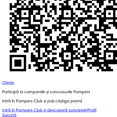
Oferte
Participă la campaniile și concursurile Pampers
Intră în Pampers Club și poți câștiga premii
Intră în Pampers Club și descoperă surprizele!​
Profil
Sarcină