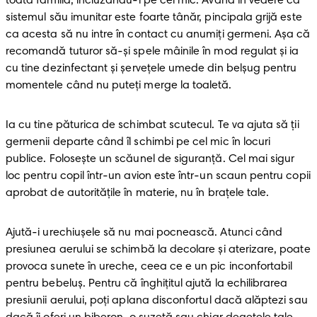
toată familia, incluzându-l pe cel mic. Având în vedere că 
sistemul său imunitar este foarte tânăr, pincipala grijă este 
ca acesta să nu intre în contact cu anumiți germeni. Așa că 
recomandă tuturor să-și spele mâinile în mod regulat și ia 
cu tine dezinfectant și șervețele umede din belșug pentru 
momentele când nu puteți merge la toaletă.
Ia cu tine păturica de schimbat scutecul. Te va ajuta să ții 
germenii departe când îl schimbi pe cel mic în locuri 
publice. Folosește un scăunel de siguranță. Cel mai sigur 
loc pentru copil într-un avion este într-un scaun pentru copii 
aprobat de autorităţile în materie, nu în braţele tale.
Ajută-i urechiușele să nu mai pocnească. Atunci când 
presiunea aerului se schimbă la decolare și aterizare, poate 
provoca sunete în ureche, ceea ce e un pic inconfortabil 
pentru bebeluş. Pentru că înghițitul ajută la echilibrarea 
presiunii aerului, poți aplana disconfortul dacă alăptezi sau 