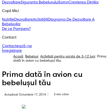
Dezvoltare
Siguranța Bebelușului
Somn
Creșterea Dinților
Copii Mici
Nutriție
Dezvoltare
Activități
Diagrama De Dezvoltare A
Bebelușilor
De ce Pampers?
Contact
Contactează-ne
Înregistrare
Acasă
Bebelusi
Activitati pentru varsta de 3-12 luni
Prima
dată în avion cu bebeluşul tău
Prima dată în avion cu
bebeluşul tău
3 min citire
Actualizat Octombrie 17, 2014
|