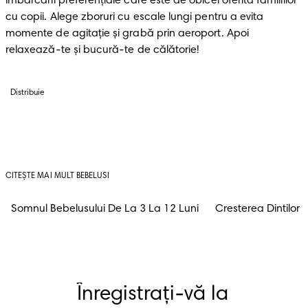
îmbarcării preferenţiale care este de obicei oferită familiilor 
cu copii. Alege zboruri cu escale lungi pentru a evita 
momente de agitație şi grabă prin aeroport. Apoi 
relaxează-te și bucură-te de călătorie!
Distribuie
CITEȘTE MAI MULT BEBELUSI
Somnul Bebelusului De La 3 La 12 Luni
Cresterea Dintilor
Înregistrați-vă la 