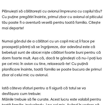
Plănuiești să călătorești cu avionul împreuna cu copilul tău? 
Cu puține pregătiri înainte, primul zbor cu avionul al piticului 
tău poate fi o aventură veselă pentru toată familia. Citește 
mai departe!
Numai gândul de a călători cu un copil micuț îi face pe 
proaspeții părinți să se îngrijoreze, dar adevărul este că 
bebeluşii sunt de obicei niște călători foarte buni pentru că 
dorm foarte mult. Așa că, dacă te gândești că nu-l poți lua 
pe cel mic în avion cu tine, relaxează-te! Cu puțină 
planificare înainte, toată familia se poate bucura de primul 
zbor al celui mic cu avionul.
Iată câteva sfaturi pentru a fi sigură că totul se va 
desfășura cum trebuie:

Mâinile trebuie să fie curate. Acest lucru este valabil pentru 