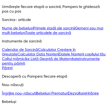
Urmărește fiecare etapă a sarcinii; Pampers te ghidează 
pas cu pas
Sarcina- articole
Nume de bebeluși
Primele stadii ale sarcinii
Gemeni sau mai
mulți bebeluși
Toate articolele de sarcină
Instrumente de sarcină
Calendar de Sarcină
Calculator Creștere în
Greutate
Calculator Data Nașterii
Datele Nașterii copilului tău
Colțul mămicilor
Listă Geantă de Maternitate
Instrumente
pentru părinți
Părinți
Descoperă cu Pampers fiecare etapă
Nou-născuți 
Îngrijire nou-născuți
Bebeluși Prematuri
Dezvoltare
Hrănire
Bebeluși 