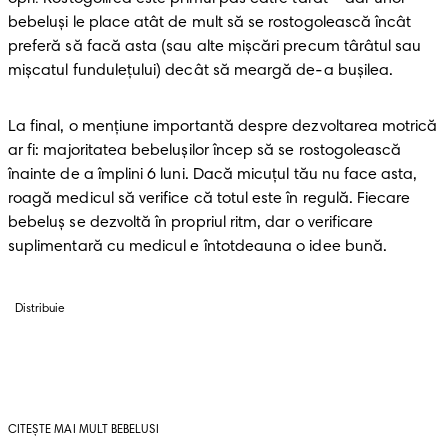
bebeluși le place atât de mult să se rostogolească încât 
preferă să facă asta (sau alte mișcări precum târâtul sau 
mișcatul fundulețului) decât să meargă de-a buşilea.
La final, o mențiune importantă despre dezvoltarea motrică 
ar fi: majoritatea bebelușilor încep să se rostogolească 
înainte de a împlini 6 luni. Dacă micuțul tău nu face asta, 
roagă medicul să verifice că totul este în regulă. Fiecare 
bebeluș se dezvoltă în propriul ritm, dar o verificare 
suplimentară cu medicul e întotdeauna o idee bună.
Distribuie
CITEȘTE MAI MULT BEBELUSI