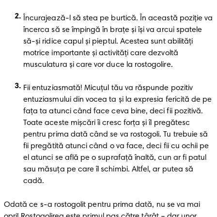
Încurajează-l să stea pe burtică. În această poziție va 
încerca să se împingă în brațe și își va arcui spatele 
să-și ridice capul și pieptul. Acestea sunt abilități 
motrice importante și activități care dezvoltă 
musculatura și care vor duce la rostogolire.
Fii entuziasmată! Micuțul tău va răspunde pozitiv 
entuziasmului din vocea ta și la expresia fericită de pe 
fața ta atunci când face ceva bine, deci fii pozitivă. 
Toate aceste mișcări îi cresc forța și îl pregătesc 
pentru prima dată când se va rostogoli. Tu trebuie să 
fii pregătită atunci când o va face, deci fii cu ochii pe 
el atunci se află pe o suprafață înaltă, cun ar fi patul 
sau măsuța pe care îl schimbi. Altfel, ar putea să 
cadă.
Odată ce s-a rostogolit pentru prima dată, nu se va mai 
opri! Rostogolirea este primul pas către târât – dar unor 