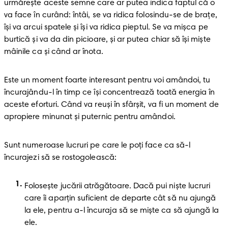
urmărește aceste semne care ar putea indica faptul că o 
va face în curând: întâi, se va ridica folosindu-se de brațe, 
își va arcui spatele și își va ridica pieptul. Se va mișca pe 
burtică și va da din picioare, și ar putea chiar să își miște 
mâinile ca și când ar înota.
Este un moment foarte interesant pentru voi amândoi, tu 
încurajându-l în timp ce își concentrează toată energia în 
aceste eforturi. Când va reuși în sfârșit, va fi un moment de 
apropiere minunat și puternic pentru amândoi.
Sunt numeroase lucruri pe care le poți face ca să-l 
încurajezi să se rostogolească:
Folosește jucării atrăgătoare. Dacă pui niște lucruri 
care îi aparțin suficient de departe cât să nu ajungă 
la ele, pentru a-l încuraja să se miște ca să ajungă la 
ele.