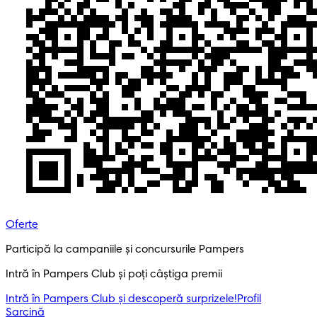
Oferte
Participă la campaniile și concursurile Pampers
Intră în Pampers Club și poți câștiga premii
Intră în Pampers Club și descoperă surprizele!​
Profil
Sarcină