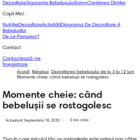
Dezvoltare
Siguranța Bebelușului
Somn
Creșterea Dinților
Copii Mici
Nutriție
Dezvoltare
Activități
Diagrama De Dezvoltare A
Bebelușilor
De ce Pampers?
Contact
Contactează-ne
Înregistrare
Acasă
Bebelusi
Dezvoltarea bebelusului de la 3 la 12 luni
Momente cheie: când bebelușii se rostogolesc
Momente cheie: când
bebelușii se rostogolesc
3 min citire
Actualizat Septembrie 18, 2020
|
Ziua în care micuțul tău se rostgolește este primul pas către 