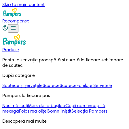
Skip to main content
Recompense
Produse
Pentru o senzație proaspătă și curată la fiecare schimbare 
de scutec
După categorie
Scutece și șervețele
Scutece
Scutece-chiloțel
Șervețele
Pampers la fiecare pas
Nou-născuți
Mers de-a bușilea
Copii care încep să
meargă
Folosirea oliței
Somn liniștit
Selecția Pampers
Descoperă mai multe