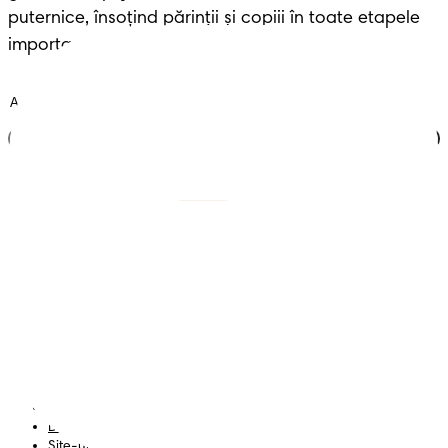
puternice, însoțind părinții și copiii în toate etapele 
importante ale vieții.
Alătură-te clubului
Scutece cu benzi
Înregistrează-te la
Pampers
Scutece-chiloțel
Contactează-ne
Șervețele
Siguranță și angajament
Profil
Termeni și Condiții
Declarație de accesibilitate
Confidențialitate
Datele Mele
Site-ul PG