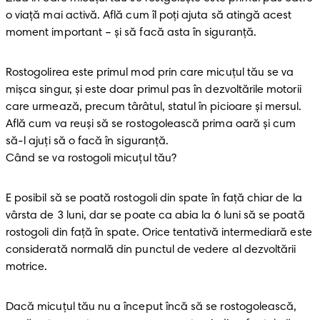
o viață mai activă. Află cum îl poți ajuta să atingă acest 
moment important – și să facă asta în siguranță.
Rostogolirea este primul mod prin care micuțul tău se va 
mișca singur, și este doar primul pas în dezvoltările motorii 
care urmează, precum târâtul, statul în picioare și mersul. 
Află cum va reuși să se rostogolească prima oară și cum 
să-l ajuți să o facă în siguranță.

Când se va rostogoli micuțul tău?
E posibil să se poată rostogoli din spate în faţă chiar de la 
vârsta de 3 luni, dar se poate ca abia la 6 luni să se poată 
rostogoli din faţă în spate. Orice tentativă intermediară este 
considerată normală din punctul de vedere al dezvoltării 
motrice.
Dacă micuțul tău nu a început încă să se rostogolească, 