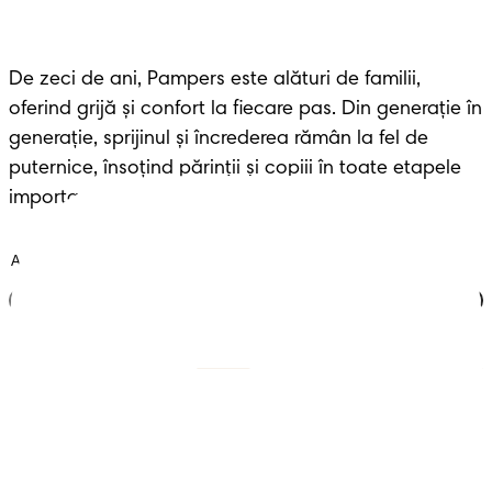
De zeci de ani, Pampers este alături de familii, 
oferind grijă și confort la fiecare pas. Din generație în 
generație, sprijinul și încrederea rămân la fel de 
puternice, însoțind părinții și copiii în toate etapele 
importante ale vieții.
Alătură-te clubului
Scutece cu benzi
Înregistrează-te la
Pampers
Scutece-chiloțel
Contactează-ne
Șervețele
Siguranță și angajament
Profil