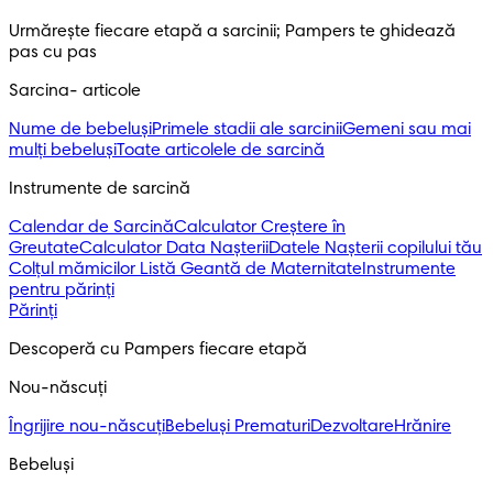
Urmărește fiecare etapă a sarcinii; Pampers te ghidează 
pas cu pas
Sarcina- articole
Nume de bebeluși
Primele stadii ale sarcinii
Gemeni sau mai
mulți bebeluși
Toate articolele de sarcină
Instrumente de sarcină
Calendar de Sarcină
Calculator Creștere în
Greutate
Calculator Data Nașterii
Datele Nașterii copilului tău
Colțul mămicilor
Listă Geantă de Maternitate
Instrumente
pentru părinți
Părinți
Descoperă cu Pampers fiecare etapă
Nou-născuți 
Îngrijire nou-născuți
Bebeluși Prematuri
Dezvoltare
Hrănire
Bebeluși 