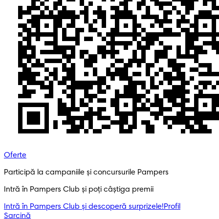
Oferte
Participă la campaniile și concursurile Pampers
Intră în Pampers Club și poți câștiga premii
Intră în Pampers Club și descoperă surprizele!​
Profil
Sarcină