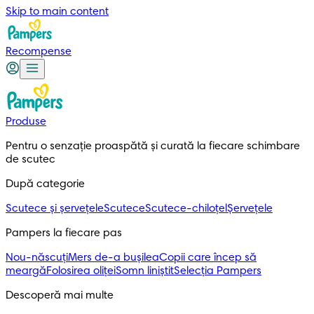
Skip to main content
Recompense
Produse
Pentru o senzație proaspătă și curată la fiecare schimbare 
de scutec
După categorie
Scutece și șervețele
Scutece
Scutece-chiloțel
Șervețele
Pampers la fiecare pas
Nou-născuți
Mers de-a bușilea
Copii care încep să
meargă
Folosirea oliței
Somn liniștit
Selecția Pampers
Descoperă mai multe