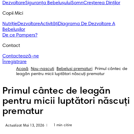
Dezvoltare
Siguranța Bebelușului
Somn
Creșterea Dinților
Copii Mici
Nutriție
Dezvoltare
Activități
Diagrama De Dezvoltare A
Bebelușilor
De ce Pampers?
Contact
Contactează-ne
Înregistrare
Acasă
Nou-nascuti
Bebelusi prematuri
Primul cântec de
leagăn pentru micii luptători născuți prematur
Primul cântec de leagăn
pentru micii luptători născuți
prematur
1 min citire
Actualizat Mai 13, 2026
|