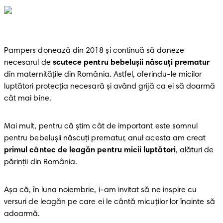
Pampers donează din 2018 și continuă să doneze 
necesarul de 
scutece pentru bebelușii născuți prematur
din maternitățile din România. Astfel, oferindu-le micilor 
luptători protecția necesară și având grijă ca ei să doarmă 
cât mai bine.
Mai mult, pentru că știm cât de important este somnul 
pentru bebelușii născuți prematur, anul acesta am creat 
primul cântec de leagăn pentru micii luptători
, alături de 
părinții din România.
Așa că, în luna noiembrie, i-am invitat să ne inspire cu 
versuri de leagăn pe care ei le cântă micuților lor înainte să 
adoarmă.