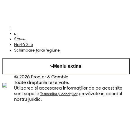
Termeni și Condiții
Declarație de accesibilitate
Confidențialitate
Datele Mele
Site-ul PG
Hartă Site
Schimbare ţară/regiune
Meniu extins
© 2026 Procter & Gamble
Toate drepturile rezervate.
Utilizarea şi accesarea informaţiilor de pe acest site
sunt supuse
prevăzute în acordul
Termenilor şi condiţiilor
nostru juridic.