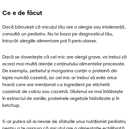
Ce e de făcut
Dacă bănuiești că micuțul tău are o alergie sau intoleranță, 
consultă un pediatru. Nu te baza pe diagnosticul tău, 
întrucât alergiile alimentare pot fi periculoase.
Dacă se dovedește că cel mic are alergii grave, va trebui să 
acorzi mai multă atenție conținutului alimentelor procesate. 
De exemplu, șerbetul și margarina conțin o proteină din 
lapte numită cazeină, iar cel mic ar trebui să evite orice 
hrană care are menţionat ca ingredient pe etichetă 
cazeinat de calciu sau cazeină. Glutenul se mai întâlnește 
în extractul de vanilie, proteinele vegetale hidrolizate și în 
ketchup.
S-ar putea să ai nevoie de sfaturile unui nutriționist pediatru 
pentru a te asigura că micuțul are o alimentație echilibrată 