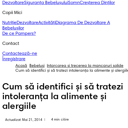
Dezvoltare
Siguranța Bebelușului
Somn
Creșterea Dinților
Copii Mici
Nutriție
Dezvoltare
Activități
Diagrama De Dezvoltare A
Bebelușilor
De ce Pampers?
Contact
Contactează-ne
Înregistrare
Acasă
Bebelusi
Intarcarea si trecerea la mancaruri solide
Cum să identifici și să tratezi intoleranța la alimente și alergiil
Cum să identifici și să tratezi
intoleranța la alimente și
alergiile
4 min citire
Actualizat Mai 21, 2014
|