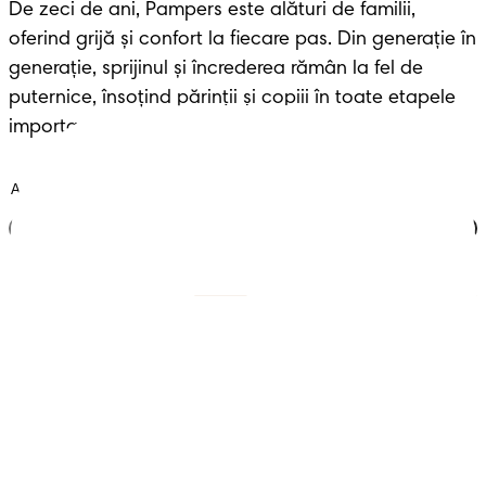
De zeci de ani, Pampers este alături de familii, 
oferind grijă și confort la fiecare pas. Din generație în 
generație, sprijinul și încrederea rămân la fel de 
puternice, însoțind părinții și copiii în toate etapele 
importante ale vieții.
Alătură-te clubului
Scutece cu benzi
Înregistrează-te la
Pampers
Scutece-chiloțel
Contactează-ne
Șervețele
Siguranță și angajament
Profil
Termeni și Condiții