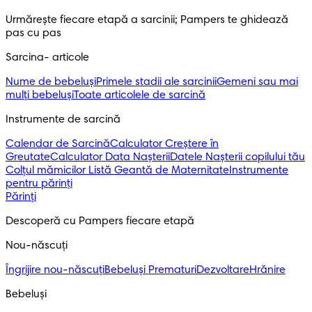
Urmărește fiecare etapă a sarcinii; Pampers te ghidează 
pas cu pas
Sarcina- articole
Nume de bebeluși
Primele stadii ale sarcinii
Gemeni sau mai
mulți bebeluși
Toate articolele de sarcină
Instrumente de sarcină
Calendar de Sarcină
Calculator Creștere în
Greutate
Calculator Data Nașterii
Datele Nașterii copilului tău
Colțul mămicilor
Listă Geantă de Maternitate
Instrumente
pentru părinți
Părinți
Descoperă cu Pampers fiecare etapă
Nou-născuți 
Îngrijire nou-născuți
Bebeluși Prematuri
Dezvoltare
Hrănire
Bebeluși 