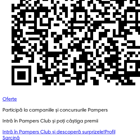
Oferte
Participă la campaniile și concursurile Pampers
Intră în Pampers Club și poți câștiga premii
Intră în Pampers Club și descoperă surprizele!​
Profil
Sarcină