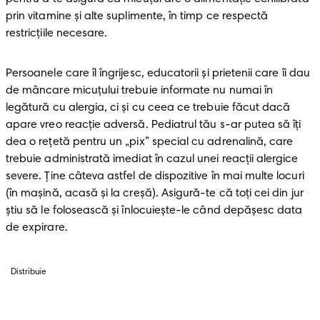
prin vitamine și alte suplimente, în timp ce respectă 
restricțiile necesare.
Persoanele care îl îngrijesc, educatorii și prietenii care îi dau 
de mâncare micuțului trebuie informate nu numai în 
legătură cu alergia, ci și cu ceea ce trebuie făcut dacă 
apare vreo reacție adversă. Pediatrul tău s-ar putea să îți 
dea o rețetă pentru un „pix” special cu adrenalină, care 
trebuie administrată imediat în cazul unei reacții alergice 
severe. Ține câteva astfel de dispozitive în mai multe locuri 
(în mașină, acasă și la creșă). Asigură-te că toți cei din jur 
știu să le folosească și înlocuiește-le când depăşesc data 
de expirare. 
Distribuie