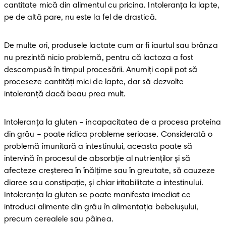
cantitate mică din alimentul cu pricina. Intoleranța la lapte, 
pe de altă pare, nu este la fel de drastică.
De multe ori, produsele lactate cum ar fi iaurtul sau brânza 
nu prezintă nicio problemă, pentru că lactoza a fost 
descompusă în timpul procesării. Anumiți copii pot să 
proceseze cantități mici de lapte, dar să dezvolte 
intoleranță dacă beau prea mult.
Intoleranța la gluten – incapacitatea de a procesa proteina 
din grâu – poate ridica probleme serioase. Considerată o 
problemă imunitară a intestinului, aceasta poate să 
intervină în procesul de absorbție al nutrienților și să 
afecteze creșterea în înălțime sau în greutate, să cauzeze 
diaree sau constipație, şi chiar iritabilitate a intestinului. 
Intoleranța la gluten se poate manifesta imediat ce 
introduci alimente din grâu în alimentația bebelușului, 
precum cerealele sau pâinea. 