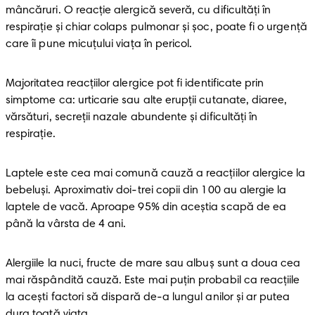
mâncăruri. O reacție alergică severă, cu dificultăți în 
respirație și chiar colaps pulmonar și șoc, poate fi o urgență 
care îi pune micuțului viața în pericol.
Majoritatea reacțiilor alergice pot fi identificate prin 
simptome ca: urticarie sau alte erupții cutanate, diaree, 
vărsături, secreții nazale abundente și dificultăți în 
respirație.
Laptele este cea mai comună cauză a reacțiilor alergice la 
bebeluși. Aproximativ doi-trei copii din 100 au alergie la 
laptele de vacă. Aproape 95% din aceștia scapă de ea 
până la vârsta de 4 ani.
Alergiile la nuci, fructe de mare sau albuș sunt a doua cea 
mai răspândită cauză. Este mai puțin probabil ca reacțiile 
la acești factori să dispară de-a lungul anilor și ar putea 
dura toată viața.