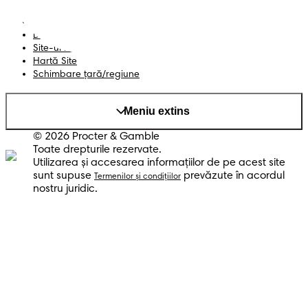
Declarație de accesibilitate
Confidențialitate
Datele Mele
Site-ul PG
Hartă Site
Schimbare ţară/regiune
Meniu extins
© 2026 Procter & Gamble
Toate drepturile rezervate.
Utilizarea şi accesarea informaţiilor de pe acest site
sunt supuse
prevăzute în acordul
Termenilor şi condiţiilor
nostru juridic.