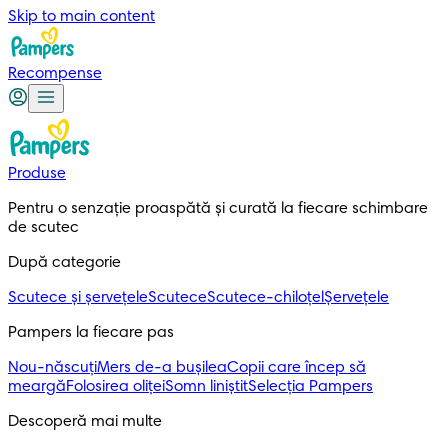
Skip to main content
Recompense
Produse
Pentru o senzație proaspătă și curată la fiecare schimbare 
de scutec
După categorie
Scutece și șervețele
Scutece
Scutece-chiloțel
Șervețele
Pampers la fiecare pas
Nou-născuți
Mers de-a bușilea
Copii care încep să
meargă
Folosirea oliței
Somn liniștit
Selecția Pampers
Descoperă mai multe