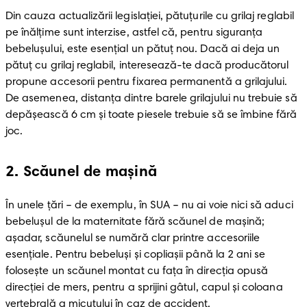
Din cauza actualizării legislaţiei, pătuţurile cu grilaj reglabil 
pe înălţime sunt interzise, astfel că, pentru siguranţa 
bebeluşului, este esenţial un pătuţ nou. Dacă ai deja un 
pătuţ cu grilaj reglabil, interesează-te dacă producătorul 
propune accesorii pentru fixarea permanentă a grilajului. 
De asemenea, distanţa dintre barele grilajului nu trebuie să 
depăşească 6 cm şi toate piesele trebuie să se îmbine fără 
joc.
2
.
Scăunel de maşină
În unele ţări – de exemplu, în SUA – nu ai voie nici să aduci 
bebeluşul de la maternitate fără scăunel de maşină; 
aşadar, scăunelul se numără clar printre accesoriile 
esenţiale. Pentru bebeluşi şi copliaşii până la 2 ani se 
foloseşte un scăunel montat cu faţa în direcţia opusă 
direcţiei de mers, pentru a sprijini gâtul, capul şi coloana 
vertebrală a micuţului în caz de accident.