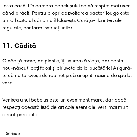
Instalează-l în camera bebeluşului ca să respire mai uşor 
când e răcit. Pentru a opri dezvoltarea bacteriilor, goleşte 
umidificatorul când nu îl foloseşti. Curăţă-l la intervale 
regulate, conform instrucţiunilor.
11
.
Cădiţă
O cădiţă mare, de plastic, îţi uşurează viaţa, dar pentru 
nou-născuţi poţi folosi şi chiuveta de la bucătărie! Asigură-
te că nu te loveşti de robinet şi că ai oprit maşina de spălat 
vase.
Venirea unui bebeluş este un eveniment mare, dar, dacă 
respecţi această listă de articole esenţiale, vei fi mai mult 
decât pregătită.
Distribuie