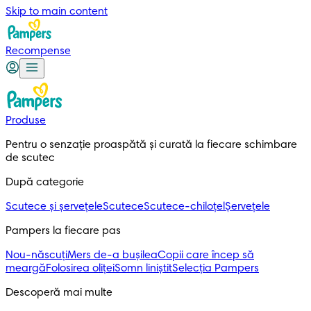
Skip to main content
Recompense
Produse
Pentru o senzație proaspătă și curată la fiecare schimbare 
de scutec
După categorie
Scutece și șervețele
Scutece
Scutece-chiloțel
Șervețele
Pampers la fiecare pas
Nou-născuți
Mers de-a bușilea
Copii care încep să
meargă
Folosirea oliței
Somn liniștit
Selecția Pampers
Descoperă mai multe