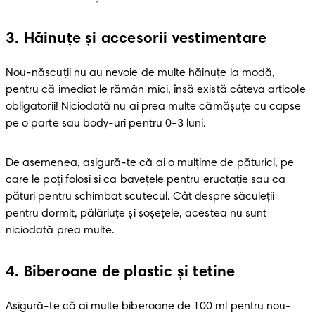
3
.
Hăinuţe şi accesorii vestimentare
Nou-născuţii nu au nevoie de multe hăinuţe la modă, 
pentru că imediat le rămân mici, însă există câteva articole 
obligatorii! Niciodată nu ai prea multe cămăşuţe cu capse 
pe o parte sau body-uri pentru 0-3 luni.
De asemenea, asigură-te că ai o mulţime de păturici, pe 
care le poţi folosi şi ca baveţele pentru eructaţie sau ca 
pături pentru schimbat scutecul. Cât despre săculeţii 
pentru dormit, pălăriuţe şi şoşeţele, acestea nu sunt 
niciodată prea multe.
4
.
Biberoane de plastic şi tetine
Asigură-te că ai multe biberoane de 100 ml pentru nou-