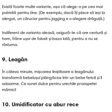
Există foarte multe variante, aşa că alege-o pe cea mai 
potrivită pentru tine. (De exemplu, dacă îţi place să ieşi la 
alergat, un cărucior pentru jogging e o alegere drăguţă.)
Indiferent de varianta aleasă, asigură-te că are centură şi 
ham, frâne uşor de folosit şi baza lată, pentru a nu se 
răsturna.
9
.
Leagăn
În câteva minute, mişcarea liniştitoare a leagănului 
transformă bebeluşul plângăcios într-un bebe fericit şi îl 
adoarme. Ce sunet dulce pentru urechile proaspetei 
mămici!
10
.
Umidificator cu abur rece