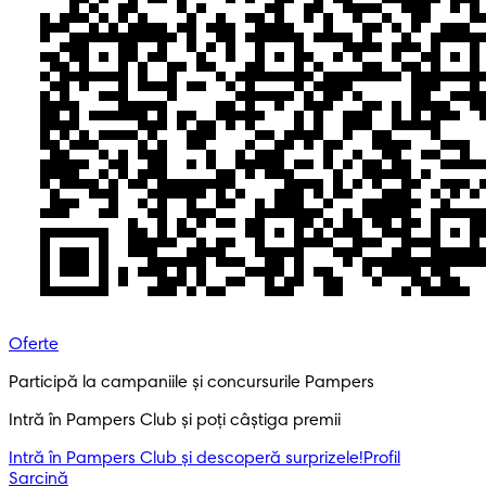
Oferte
Participă la campaniile și concursurile Pampers
Intră în Pampers Club și poți câștiga premii
Intră în Pampers Club și descoperă surprizele!​
Profil
Sarcină