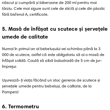
născut şi cumpără şi biberoane de 200 ml pentru mai 
târziu. Cele mai sigure sunt cele de sticlă şi cele din plastic 
fără bisfenol A, certificate.
5
.
Masă de înfăşat cu scutece şi şerveţele
umede de calitate
Numai în primul an al bebeluşului vei schimba până la 3 
000 de scutece, astfel că este obligatoriu să ai o masă de 
înfăşat solidă. Caută să aibă balustradă de 5 cm de jur-
împrejur.
Uşurează-ţi viaţa făcând un stoc generos de scutece şi 
şerveţele umede pentru bebeluşi, de calitate, de la 
Pampers!
6
.
Termometru