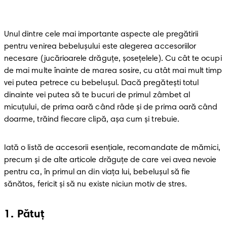
Unul dintre cele mai importante aspecte ale pregătirii 
pentru venirea bebeluşului este alegerea accesoriilor 
necesare (jucărioarele drăguţe, șoseţelele). Cu cât te ocupi 
de mai multe înainte de marea sosire, cu atât mai mult timp 
vei putea petrece cu bebeluşul. Dacă pregăteşti totul 
dinainte vei putea să te bucuri de primul zâmbet al 
micuţului, de prima oară când râde şi de prima oară când 
doarme, trăind fiecare clipă, aşa cum şi trebuie.
Iată o listă de accesorii esenţiale, recomandate de mămici, 
precum şi de alte articole drăguţe de care vei avea nevoie 
pentru ca, în primul an din viaţa lui, bebeluşul să fie 
sănătos, fericit şi să nu existe niciun motiv de stres.
1
.
Pătuţ