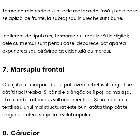
Termometrele rectale sunt cele mai exacte, însă şi cele care 
se aplică pe frunte, la subraţ sau în ureche sunt bune.
Indiferent de tipul ales, termometrul trebuie să fie digital; 
cele cu mercur sunt periculoase, deoarece pot apărea 
expunerea sau otrăvirea accidentală cu mercur.
7
.
Marsupiu frontal
Cu ajutorul unui port-bebe poţi avea bebeluşul lângă tine 
cât îţi faci treaba. Şi când e plângăcios îl poţi calma aşa, 
stimulându-i chiar dezvoltarea mentală. Şi un marsupiu 
textil sau unul mai structurat este bun, atâta timp cât te 
asiguri că oferă sprijin la nivelul capului.
8
.
Cărucior