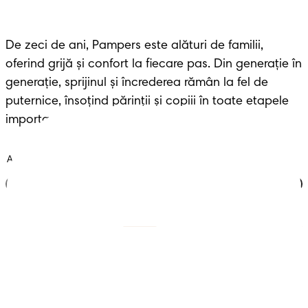
De zeci de ani, Pampers este alături de familii, 
oferind grijă și confort la fiecare pas. Din generație în 
generație, sprijinul și încrederea rămân la fel de 
puternice, însoțind părinții și copiii în toate etapele 
importante ale vieții.
Alătură-te clubului
Scutece cu benzi
Înregistrează-te la
Pampers
Scutece-chiloțel
Contactează-ne
Șervețele
Siguranță și angajament
Profil