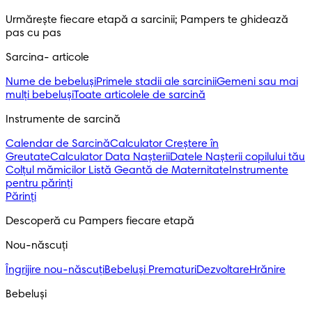
Urmărește fiecare etapă a sarcinii; Pampers te ghidează 
pas cu pas
Sarcina- articole
Nume de bebeluși
Primele stadii ale sarcinii
Gemeni sau mai
mulți bebeluși
Toate articolele de sarcină
Instrumente de sarcină
Calendar de Sarcină
Calculator Creștere în
Greutate
Calculator Data Nașterii
Datele Nașterii copilului tău
Colțul mămicilor
Listă Geantă de Maternitate
Instrumente
pentru părinți
Părinți
Descoperă cu Pampers fiecare etapă
Nou-născuți 
Îngrijire nou-născuți
Bebeluși Prematuri
Dezvoltare
Hrănire
Bebeluși 