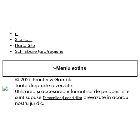
Termeni și Condiții
Declarație de accesibilitate
Confidențialitate
Datele Mele
Site-ul PG
Hartă Site
Schimbare ţară/regiune
Meniu extins
© 2026 Procter & Gamble
Toate drepturile rezervate.
Utilizarea şi accesarea informaţiilor de pe acest site
sunt supuse
prevăzute în acordul
Termenilor şi condiţiilor
nostru juridic.