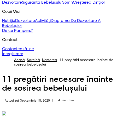
Dezvoltare
Siguranța Bebelușului
Somn
Creșterea Dinților
Copii Mici
Nutriție
Dezvoltare
Activități
Diagrama De Dezvoltare A
Bebelușilor
De ce Pampers?
Contact
Contactează-ne
Înregistrare
Acasă
Sarcină
Nasterea
11 pregătiri necesare înainte de
sosirea bebeluşului
11 pregătiri necesare înainte
de sosirea bebeluşului
4 min citire
Actualizat Septembrie 18, 2020
|