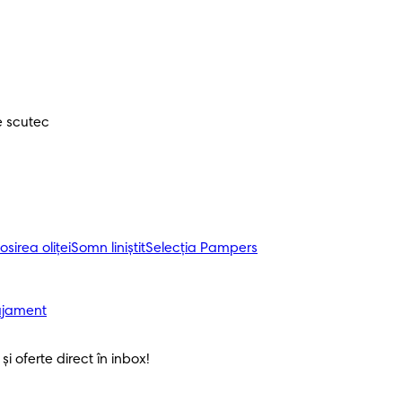
e scutec
osirea oliței
Somn liniștit
Selecția Pampers
ajament
i oferte direct în inbox! 