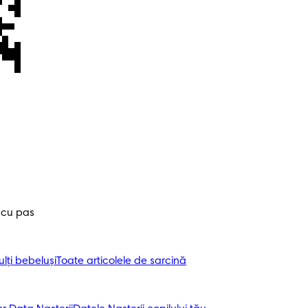
 cu pas
ți bebeluși
Toate articolele de sarcină