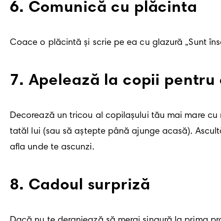
6
.
Comunică cu plăcinta
Coace o plăcintă și scrie pe ea cu glazură „Sunt însă
7
.
Apelează la copii pentru 
Decorează un tricou al copilașului tău mai mare cu ma
tatăl lui (sau să aștepte până ajunge acasă). Ascul
afla unde te ascunzi. 
8
.
Cadoul surpriză
Dacă nu te deranjează să mergi singură la prima pro