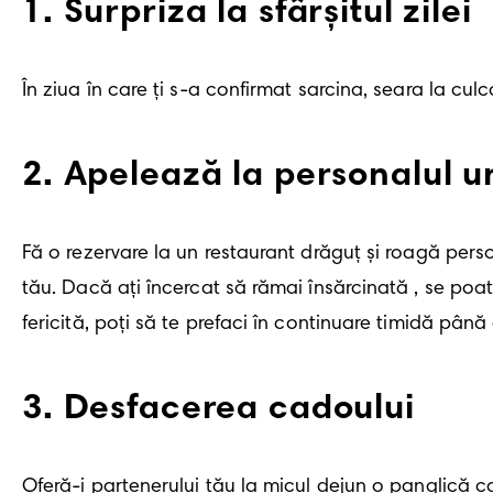
1
.
Surpriza la sfârșitul zilei
În ziua în care ți s-a confirmat sarcina, seara la culc
2
.
Apelează la personalul u
Fă o rezervare la un restaurant drăguț și roagă person
tău. Dacă ați încercat să rămai însărcinată , se poa
fericită, poți să te prefaci în continuare timidă pân
3
.
Desfacerea cadoului
Oferă-i partenerului tău la micul dejun o panglică ca