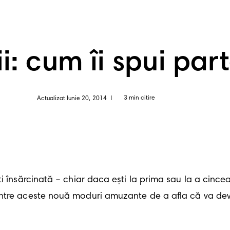
i: cum îi spui par
3 min citire
Actualizat Iunie 20, 2014
|
 însărcinată – chiar daca ești la prima sau la a cincea s
ntre aceste nouă moduri amuzante de a afla că va deve