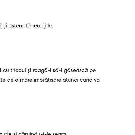
și asteaptă reacțiile. 
 cu tricoul și roagă-l să-l găsească pe 
-te de o mare îmbrățișare atunci când va 
tie și dăruindu-i-le seara. 