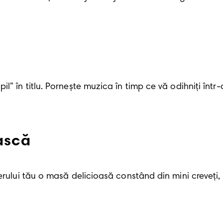
” în titlu. Pornește muzica în timp ce vă odihniți într-o
ască
rului tău o masă delicioasă constând din mini creveți, mi