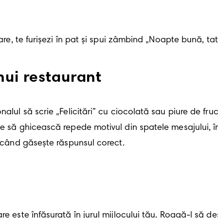
are, te furișezi în pat și spui zâmbind „Noapte bună, tati
nui restaurant
alul să scrie „Felicitări” cu ciocolată sau piure de fruc
te să ghicească repede motivul din spatele mesajului, î
ă când găsește răspunsul corect. 
re este înfășurată în jurul mijlocului tău. Roagă-l să d