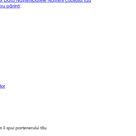
r Data Nașterii
Datele Nașterii copilului tău
ru părinți
lor
m îi spui partenerului tău