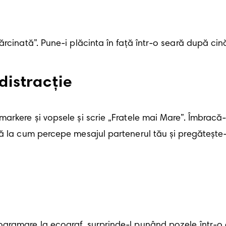
rcinată”. Pune-i plăcinta în față într-o seară după cină 
distracție
rkere și vopsele și scrie „Fratele mai Mare”. Îmbracă-l
tă la cum percepe mesajul partenerul tău și pregătește
gramare la ecograf, surprinde-l punând pozele într-o cu