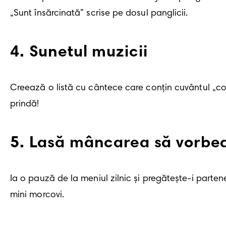
„Sunt însărcinată” scrise pe dosul panglicii. 
4
.
Sunetul muzicii
Creează o listă cu cântece care conțin cuvântul „copil
prindă!
5
.
Lasă mâncarea să vorbe
Ia o pauză de la meniul zilnic și pregătește-i partene
mini morcovi. 