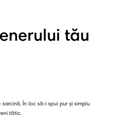
tenerului tău
arcină. În loc să-i spui pur și simplu 
ni tătic. 