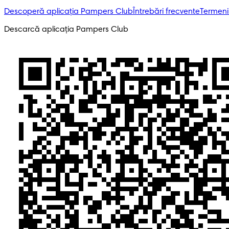
Descoperă aplicația Pampers Club
Întrebări frecvente
Termeni 
Descarcă aplicația Pampers Club