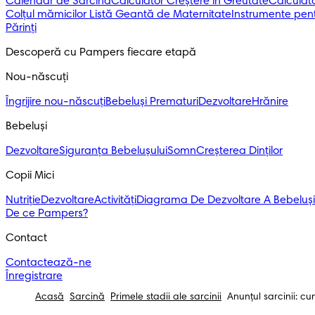
Calendar de Sarcină
Calculator Creștere în Greutate
Calculato
Colțul mămicilor
Listă Geantă de Maternitate
Instrumente pent
Părinți
Descoperă cu Pampers fiecare etapă
Nou-născuți 
Îngrijire nou-născuți
Bebeluși Prematuri
Dezvoltare
Hrănire
Bebeluși 
Dezvoltare
Siguranța Bebelușului
Somn
Creșterea Dinților
Copii Mici
Nutriție
Dezvoltare
Activități
Diagrama De Dezvoltare A Bebeluși
De ce Pampers?
Contact
Contactează-ne
Înregistrare
Acasă
Sarcină
Primele stadii ale sarcinii
Anunțul sarcinii: cu