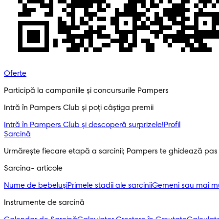
Oferte
Participă la campaniile și concursurile Pampers
Intră în Pampers Club și poți câștiga premii
Intră în Pampers Club și descoperă surprizele!​
Profil
Sarcină
Urmărește fiecare etapă a sarcinii; Pampers te ghidează pas
Sarcina- articole
Nume de bebeluși
Primele stadii ale sarcinii
Gemeni sau mai mul
Instrumente de sarcină