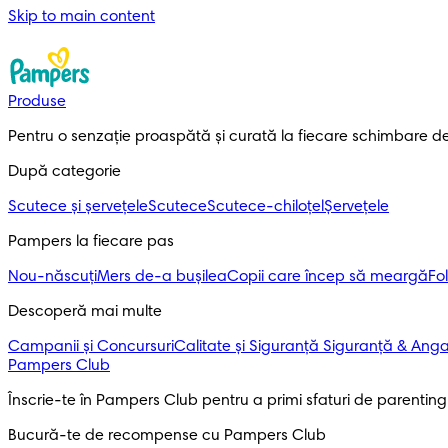
Skip to main content
Produse
Pentru o senzație proaspătă și curată la fiecare schimbare d
După categorie
Scutece și șervețele
Scutece
Scutece-chiloțel
Șervețele
Pampers la fiecare pas
Nou-născuți
Mers de-a bușilea
Copii care încep să meargă
Fol
Descoperă mai multe
Campanii și Concursuri
Calitate și Siguranță
Siguranță & Ang
Pampers Club
Înscrie-te în Pampers Club pentru a primi sfaturi de parenting ș
Bucură-te de recompense cu Pampers Club