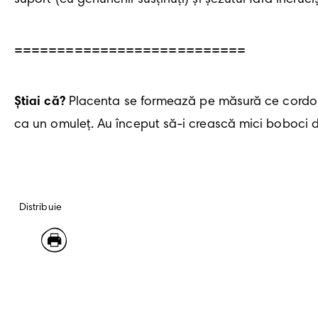
=
==========================
Știai că?
 Placenta se formează pe măsură ce cordonul
ca un omuleț. Au început să-i crească mici boboci de
Distribuie