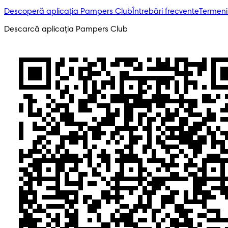
Descoperă aplicația Pampers Club
Întrebări frecvente
Termeni 
Descarcă aplicația Pampers Club