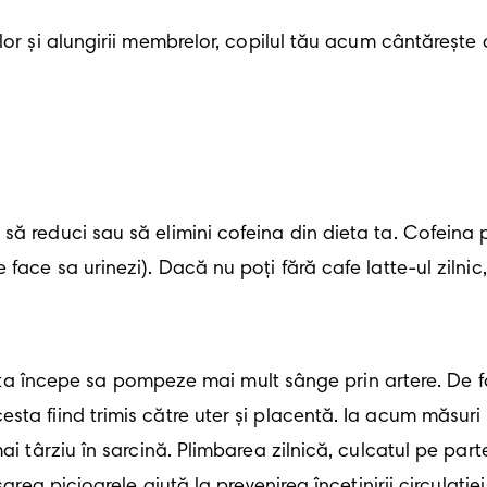
elor şi alungirii membrelor, copilul tău acum cântărește
să reduci sau să elimini cofeina din dieta ta. Cofeina 
face sa urinezi). Dacă nu poți fără cafe latte-ul zilnic,
ma ta începe sa pompeze mai mult sânge prin artere. De 
ta fiind trimis către uter şi placentă. Ia acum măsuri 
ai târziu în sarcină. Plimbarea zilnică, culcatul pe part
area picioarele ajută la prevenirea încetinirii circulației