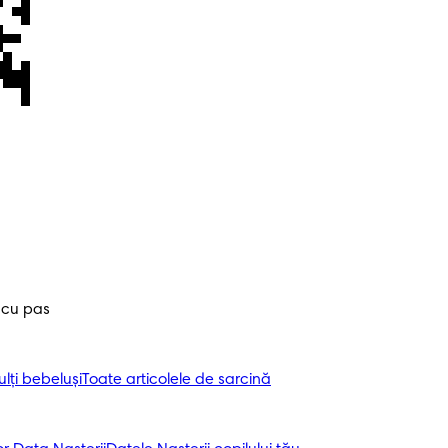
 cu pas
ți bebeluși
Toate articolele de sarcină