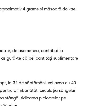
 aproximativ 4 grame și măsoară doi-trei 
poate, de asemenea, contribui la 
 asigură-te că bei cantități suplimentare 
fapt, la 32 de săptămâni, vei avea cu 40-
pentru a îmbunătăţi circulația sângelui 
ea stângă, ridicarea picioarelor pe 
 sângelui. 