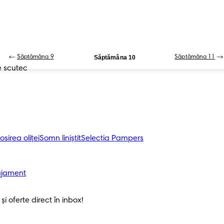
Săptămâna 9
Săptămâna 10
Săptămâna 11
e scutec
osirea oliței
Somn liniștit
Selecția Pampers
ajament
i oferte direct în inbox! 