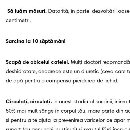
Să luăm măsuri.
 Datorită, în parte, dezvoltării oas
centimetri.
Sarcina la 10 săptămâni
Scapă de obiceiul cafelei.
 Mulţi doctori recomandă 
deshidratare, deoarece este un diuretic (ceva care te 
de apă pentru a compensa pierderea de lichid. 
Circulați, circulați.
 În acest stadiu al sarcinii, ini
50% mai mult sânge în corpul tău, mare parte din aces
și pentru a te ajuta la prevenirea varicelor ce apar m
suport (cu genunchii susţinuți) şi şezutul fără încruciș