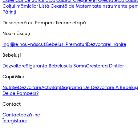
Calendar de Sarcină
Calculator Creștere în Greutate
Calculato
Colțul mămicilor
Listă Geantă de Maternitate
Instrumente pent
Părinți
Descoperă cu Pampers fiecare etapă
Nou-născuți 
Îngrijire nou-născuți
Bebeluși Prematuri
Dezvoltare
Hrănire
Bebeluși 
Dezvoltare
Siguranța Bebelușului
Somn
Creșterea Dinților
Copii Mici
Nutriție
Dezvoltare
Activități
Diagrama De Dezvoltare A Bebeluși
De ce Pampers?
Contact
Contactează-ne
Înregistrare