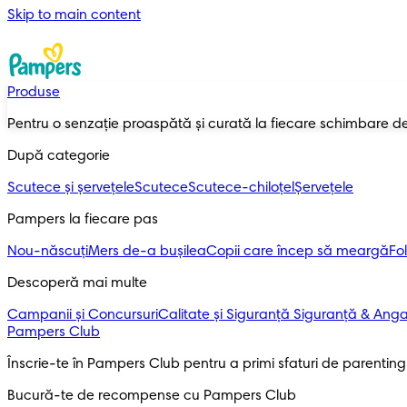
Skip to main content
Produse
Pentru o senzație proaspătă și curată la fiecare schimbare d
După categorie
Scutece și șervețele
Scutece
Scutece-chiloțel
Șervețele
Pampers la fiecare pas
Nou-născuți
Mers de-a bușilea
Copii care încep să meargă
Fol
Descoperă mai multe
Campanii și Concursuri
Calitate și Siguranță
Siguranță & Ang
Pampers Club
Înscrie-te în Pampers Club pentru a primi sfaturi de parenting ș
Bucură-te de recompense cu Pampers Club