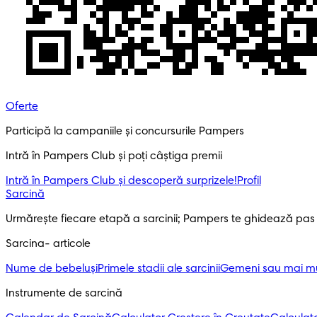
Oferte
Participă la campaniile și concursurile Pampers
Intră în Pampers Club și poți câștiga premii
Intră în Pampers Club și descoperă surprizele!​
Profil
Sarcină
Urmărește fiecare etapă a sarcinii; Pampers te ghidează pas
Sarcina- articole
Nume de bebeluși
Primele stadii ale sarcinii
Gemeni sau mai mul
Instrumente de sarcină