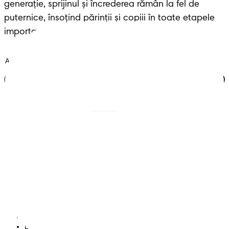
generație, sprijinul și încrederea rămân la fel de 
puternice, însoțind părinții și copiii în toate etapele 
importante ale vieții.
Alătură-te clubului
Scutece cu benzi
Înregistrează-te la
Pampers
Scutece-chiloțel
Contactează-ne
Șervețele
Siguranță și angajament
Profil
Termeni și Condiții
Declarație de accesibilitate
Confidențialitate
Datele Mele