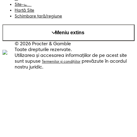
Site-ul PG
Hartă Site
Schimbare ţară/regiune
Meniu extins
© 2026 Procter & Gamble
Toate drepturile rezervate.
Utilizarea şi accesarea informaţiilor de pe acest site
sunt supuse
prevăzute în acordul
Termenilor şi condiţiilor
nostru juridic.