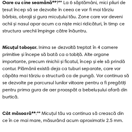
Oare cu cine seamănă**
?** La 6 săptămâni, mici pliuri de 
țesut încep să se dezvolte în ceea ce vor fi mai târziu 
bărbia, obrajii și gura micuțului tău. Zone care vor deveni 
ochii și nasul apar acum ca niște mici ridicături, în timp ce 
structura urechii împinge către înăuntru.
Micuțul toboșar.
 Inima se dezvoltă treptat în 4 camere 
primitive și începe să bată ca o tobiță. Alte organe 
importante, precum rinichii și ficatul, încep și ele să prindă 
contur. Plămânii există deja ca tuburi separate, care vor 
căpăta mai târziu o structură ca de pungă. Vor continua să 
se dezvolte pe parcursul lunilor viitoare pentru a fi pregătiți 
pentru prima gura de aer proaspăt a bebelușului afară din 
burtică.
Cât măsoară**
:** Micuțul tău va continua să crească din 
ce în ce mai mare, măsurând acum aproximativ 2.5 mm.