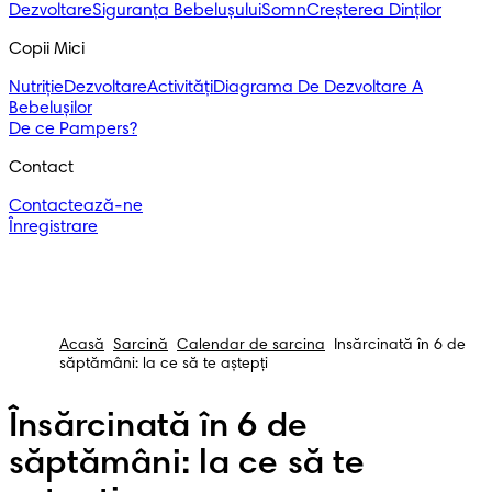
Dezvoltare
Siguranța Bebelușului
Somn
Creșterea Dinților
Copii Mici
Nutriție
Dezvoltare
Activități
Diagrama De Dezvoltare A
Bebelușilor
De ce Pampers?
Contact
Contactează-ne
Înregistrare
Acasă
Sarcină
Calendar de sarcina
Însărcinată în 6 de
săptămâni: la ce să te aștepți
Însărcinată în 6 de
săptămâni: la ce să te