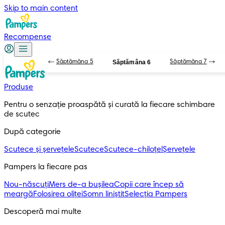
Skip to main content
Recompense
Săptămâna 5
Săptămâna 6
Săptămâna 7
Produse
Pentru o senzație proaspătă și curată la fiecare schimbare 
de scutec
După categorie
Scutece și șervețele
Scutece
Scutece-chiloțel
Șervețele
Pampers la fiecare pas
Nou-născuți
Mers de-a bușilea
Copii care încep să
meargă
Folosirea oliței
Somn liniștit
Selecția Pampers
Descoperă mai multe