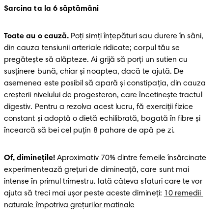
Sarcina ta la 6 săptămâni
Toate au o cauză.
 Poți simți înțepături sau durere în sâni, 
din cauza tensiunii arteriale ridicate; corpul tău se 
pregătește să alăpteze. Ai grijă să porți un sutien cu 
susținere bună, chiar și noaptea, dacă te ajută. De 
asemenea este posibil să apară și constipația, din cauza 
creșterii nivelului de progesteron, care încetinește tractul 
digestiv. Pentru a rezolva acest lucru, fă exerciții fizice 
constant și adoptă o dietă echilibrată, bogată în fibre și 
încearcă să bei cel puțin 8 pahare de apă pe zi.
Of, diminețile!
 Aproximativ 70% dintre femeile însărcinate 
experimentează grețuri de dimineață, care sunt mai 
intense în primul trimestru. Iată câteva sfaturi care te vor 
ajuta să treci mai ușor peste aceste dimineți: 
10 remedii 
naturale împotriva greţurilor matinale