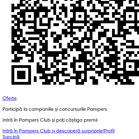
Oferte
Participă la campaniile și concursurile Pampers
Intră în Pampers Club și poți câștiga premii
Intră în Pampers Club și descoperă surprizele!​
Profil
Sarcină