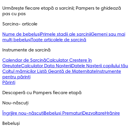
Urmărește fiecare etapă a sarcinii; Pampers te ghidează 
pas cu pas
Sarcina- articole
Nume de bebeluși
Primele stadii ale sarcinii
Gemeni sau mai
mulți bebeluși
Toate articolele de sarcină
Instrumente de sarcină
Calendar de Sarcină
Calculator Creștere în
Greutate
Calculator Data Nașterii
Datele Nașterii copilului tău
Colțul mămicilor
Listă Geantă de Maternitate
Instrumente
pentru părinți
Părinți
Descoperă cu Pampers fiecare etapă
Nou-născuți 
Îngrijire nou-născuți
Bebeluși Prematuri
Dezvoltare
Hrănire
Bebeluși 