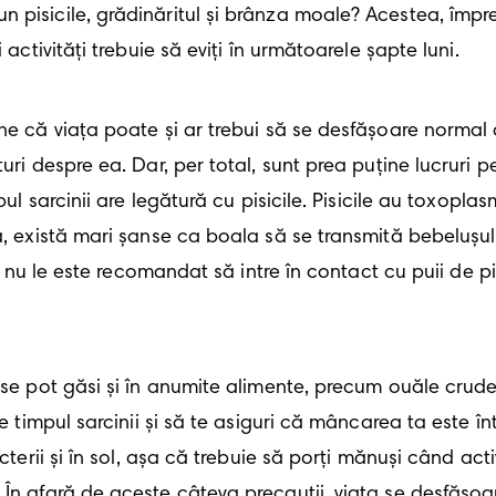
pisicile, grădinăritul și brânza moale? Acestea, împreun
activități trebuie să eviți în următoarele șapte luni. 
ri despre ea. Dar, per total, sunt prea puține lucruri pe 
pul sarcinii are legătură cu pisicile. Pisicile au toxopla
ă, există mari șanse ca boala să se transmită bebelușul
 și nu le este recomandat să intre în contact cu puii de p
pe timpul sarcinii și să te asiguri că mâncarea ta este î
terii și în sol, așa că trebuie să porți mănuși când activi
 În afară de aceste câteva precauții, viața se desfășo