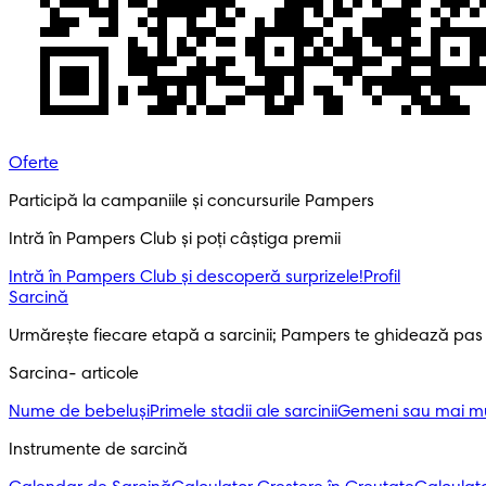
Oferte
Participă la campaniile și concursurile Pampers
Intră în Pampers Club și poți câștiga premii
Intră în Pampers Club și descoperă surprizele!​
Profil
Sarcină
Urmărește fiecare etapă a sarcinii; Pampers te ghidează pas
Sarcina- articole
Nume de bebeluși
Primele stadii ale sarcinii
Gemeni sau mai mul
Instrumente de sarcină