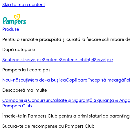
Skip to main content
Produse
Pentru o senzație proaspătă și curată la fiecare schimbare d
După categorie
Scutece și șervețele
Scutece
Scutece-chiloțel
Șervețele
Pampers la fiecare pas
Nou-născuți
Mers de-a bușilea
Copii care încep să meargă
Fol
Descoperă mai multe
Campanii și Concursuri
Calitate și Siguranță
Siguranță & Ang
Pampers Club
Înscrie-te în Pampers Club pentru a primi sfaturi de parenting ș
Bucură-te de recompense cu Pampers Club