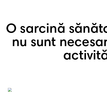
O sarcină sănăto
nu sunt necesar
activit