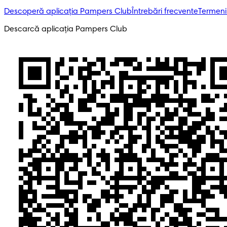
Descoperă aplicația Pampers Club
Întrebări frecvente
Termeni 
Descarcă aplicația Pampers Club