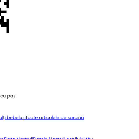
 cu pas
ți bebeluși
Toate articolele de sarcină