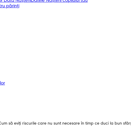
r Data Nașterii
Datele Nașterii copilului tău
ru părinți
lor
 să eviți riscurile care nu sunt necesare în timp ce duci la bun sfârșit 