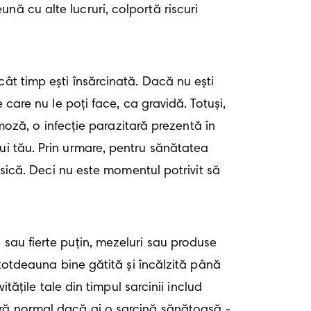
ă cu alte lucruri, colportă riscuri 
care nu le poți face, ca gravidă. Totuși, 
smoză, o infecție parazitară prezentă în 
ui tău. Prin urmare, pentru sănătatea 
isică. Deci nu este momentul potrivit să 
ntotdeauna bine gătită și încălzită până 
tățile tale din timpul sarcinii includ 
ară normal dacă ai o sarcină sănătoasă - 