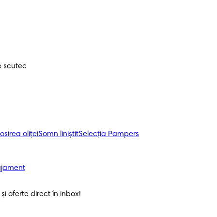
e scutec
osirea oliței
Somn liniștit
Selecția Pampers
ajament
i oferte direct în inbox! 