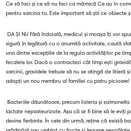
Ce să faci și ce să nu faci ca mămică Ce au în comun 
pentru sarcina ta. Este important să știi ce obiecte și 
 DA ȘI NU Fără îndoială, medicul și moașa îți vor spune că viața poate și ar trebui să se desfășoare normal cât timp ești însărcinată. Dacă nu ești 
sigură în legătură cu o anumită activitate, caută sfatu
una dintre excepțiile de la regula activităților pe tim
fecalele lor. Dacă o contractezi cât timp ești gravid
sarcinii, gravidele trebuie să nu se atingă de litieră
adopți un nou membru al familiei cu patru picioare! 
 Bacteriile dăunătoare, precum listeria și salmonella se pot găsi și în anumite alimente, precum ouăle crude sau fierte puțin, mezeluri sau produse 
lactate nepasteurizate. Așa că ar fi bine să le eviți 
devine fierbinte. În cele din urmă, reține că există bac
grădinărit sau umblat cu fructe și legume nespălate.