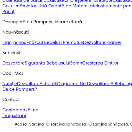
Calendar de Sarcină
Calculator Creștere în Greutate
Calculato
Colțul mămicilor
Listă Geantă de Maternitate
Instrumente pent
Părinți
Descoperă cu Pampers fiecare etapă
Nou-născuți 
Îngrijire nou-născuți
Bebeluși Prematuri
Dezvoltare
Hrănire
Bebeluși 
Dezvoltare
Siguranța Bebelușului
Somn
Creșterea Dinților
Copii Mici
Nutriție
Dezvoltare
Activități
Diagrama De Dezvoltare A Bebeluși
De ce Pampers?
Contact
Contactează-ne
Înregistrare
Acasă
Sarcină
O sarcina sanatoasa
O sarcină sănătoasă. Cum